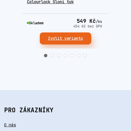
Colourlock Sloní tuk
Brus
549 Kč
/
ks
Skla
Skladem
454 Kč
bez DPH
Zvolit variantu
PRO ZÁKAZNÍKY
O nás