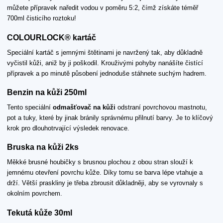
můžete přípravek naředit vodou v poměru 5:2, čímž získáte téměř
700ml čisticího roztoku!
COLOURLOCK® kartáč
Speciální kartáč s jemnými štětinami je navržený tak, aby důkladně
vyčistil kůži, aniž by ji poškodil. Krouživými pohyby nanášíte čistící
přípravek a po minutě působení jednoduše stáhnete suchým hadrem.
Benzin na kůži 250ml
Tento speciální
odmašťovač na kůži
odstraní povrchovou mastnotu,
pot a tuky, které by jinak bránily správnému přilnutí barvy. Je to klíčový
krok pro dlouhotrvající výsledek renovace.
Bruska na kůži 2ks
Měkké brusné houbičky s brusnou plochou z obou stran slouží k
jemnému otevření povrchu kůže. Díky tomu se barva lépe vtahuje a
drží. Větší praskliny je třeba zbrousit důkladněji, aby se vyrovnaly s
okolním povrchem.
Tekutá kůže 30ml