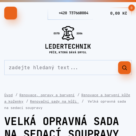
0
+420 737668004
0,00 Kč
Úvod
Renovace, opravy a barvení
Renovace a barvení kůže
a koženky
Renovační sady na kůži
Velká opravná sada
na sedací soupravy
VELKÁ OPRAVNÁ SADA
NA SEDACÍ SOUPRAVY