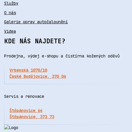
Služby
O nás
Galerie oprav autočalounění
Videa
KDE NÁS NAJDETE?
Prodejna, výdej e-shopu a čistírna kožených oděvů
Vrbenská 1070/10
České Budějovice, 370 06
Servis a renovace
Štěpánovice 64
Štěpánovice, 373 73