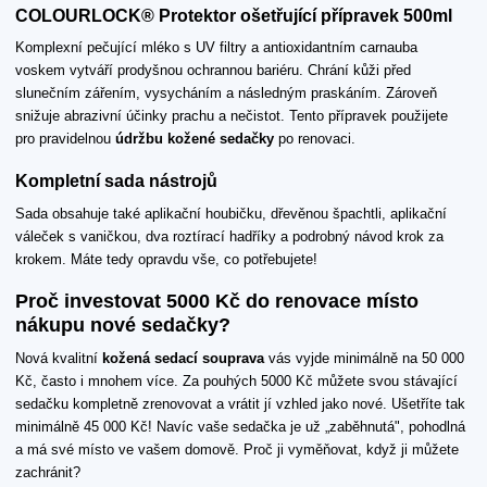
COLOURLOCK® Protektor ošetřující přípravek 500ml
Komplexní pečující mléko s UV filtry a antioxidantním carnauba
voskem vytváří prodyšnou ochrannou bariéru. Chrání kůži před
slunečním zářením, vysycháním a následným praskáním. Zároveň
snižuje abrazivní účinky prachu a nečistot. Tento přípravek použijete
pro pravidelnou
údržbu kožené sedačky
po renovaci.
Kompletní sada nástrojů
Sada obsahuje také aplikační houbičku, dřevěnou špachtli, aplikační
váleček s vaničkou, dva roztírací hadříky a podrobný návod krok za
krokem. Máte tedy opravdu vše, co potřebujete!
Proč investovat 5000 Kč do renovace místo
nákupu nové sedačky?
Nová kvalitní
kožená sedací souprava
vás vyjde minimálně na 50 000
Kč, často i mnohem více. Za pouhých 5000 Kč můžete svou stávající
sedačku kompletně zrenovovat a vrátit jí vzhled jako nové. Ušetříte tak
minimálně 45 000 Kč! Navíc vaše sedačka je už „zaběhnutá", pohodlná
a má své místo ve vašem domově. Proč ji vyměňovat, když ji můžete
zachránit?