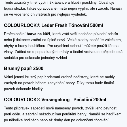
Tento zázračný tmel vyplní škrábance a hlubší praskliny. Obsahuje
lepící složku, takže opravované místo nejen vyplní, ale i zacelí. Nanáší
se ve více tenčích vrstvách pro nejlepší výsledek.
COLOURLOCK® Leder Fresh Tónování 500ml
Profesionální
barva na kůži
, která vrátí vaší sedačce původní odstín
nebo ji dokonce změní na úplně nový. Velké plochy nanášíte válečkem,
ohyby a hrany houbičkou. Pro urychlení schnutí můžete použít fén na
vlasy. Začíná se s popraskanými místy a finální vrstvou se přejede celá
sedačka pro dokonale jednotný vzhled.
Brusný papír 2500
Velmi jemný brusný papír odstraní drobné nečistoty, které se mohly
zachytit na povrch během zasychání barvy. Díky tomu bude finální
povrch dokonale hladký.
COLOURLOCK® Versiegelung - Pečetění 200ml
Tento přípravek zapečetí nově nanesený povrch, zvýší jeho pevnost
proti oděru a zabrání nežádoucímu pouštění barvy. Nanáší se hadříkem
po několika hodinách nebo až druhý den po dokončení tónování.