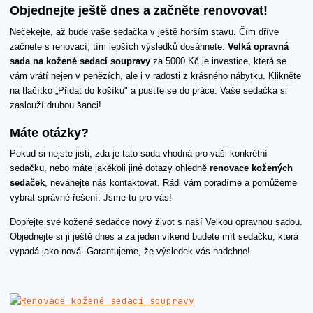
Objednejte ještě dnes a začněte renovovat!
Nečekejte, až bude vaše sedačka v ještě horším stavu. Čím dříve
začnete s renovací, tím lepších výsledků dosáhnete.
Velká opravná
sada na kožené sedací soupravy
za 5000 Kč je investice, která se
vám vrátí nejen v penězích, ale i v radosti z krásného nábytku. Klikněte
na tlačítko „Přidat do košíku" a pusťte se do práce. Vaše sedačka si
zaslouží druhou šanci!
Máte otázky?
Pokud si nejste jisti, zda je tato sada vhodná pro vaši konkrétní
sedačku, nebo máte jakékoli jiné dotazy ohledně
renovace kožených
sedaček
, neváhejte nás kontaktovat. Rádi vám poradíme a pomůžeme
vybrat správné řešení. Jsme tu pro vás!
Dopřejte své kožené sedačce nový život s naší Velkou opravnou sadou.
Objednejte si ji ještě dnes a za jeden víkend budete mít sedačku, která
vypadá jako nová. Garantujeme, že výsledek vás nadchne!