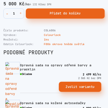
5 000 Kč
/
ks
4 132 Kč
bez DPH
Přidat do košíku
Číslo produktu:
COL6006
Výrobce:
Colourlock
Množství:
1ks
Odstín Colourlock:
F006 okrovo hnědá světlá
PODOBNÉ PRODUKTY
Opravná sada na opravy odřené barvy a
prasklin
Skladem
2 499 Kč
/
ks
2 065 Kč
bez DPH
Zvolit variantu
Opravná sada na kožené autosedačky
Skladem