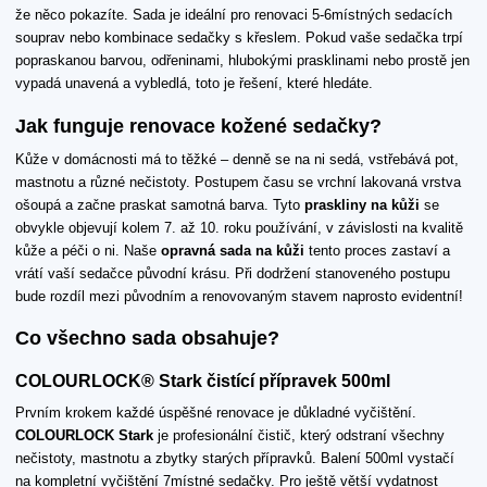
že něco pokazíte. Sada je ideální pro renovaci 5-6místných sedacích
souprav nebo kombinace sedačky s křeslem. Pokud vaše sedačka trpí
popraskanou barvou, odřeninami, hlubokými prasklinami nebo prostě jen
vypadá unavená a vybledlá, toto je řešení, které hledáte.
Jak funguje renovace kožené sedačky?
Kůže v domácnosti má to těžké – denně se na ni sedá, vstřebává pot,
mastnotu a různé nečistoty. Postupem času se vrchní lakovaná vrstva
ošoupá a začne praskat samotná barva. Tyto
praskliny na kůži
se
obvykle objevují kolem 7. až 10. roku používání, v závislosti na kvalitě
kůže a péči o ni. Naše
opravná sada na kůži
tento proces zastaví a
vrátí vaší sedačce původní krásu. Při dodržení stanoveného postupu
bude rozdíl mezi původním a renovovaným stavem naprosto evidentní!
Co všechno sada obsahuje?
COLOURLOCK® Stark čistící přípravek 500ml
Prvním krokem každé úspěšné renovace je důkladné vyčištění.
COLOURLOCK Stark
je profesionální čistič, který odstraní všechny
nečistoty, mastnotu a zbytky starých přípravků. Balení 500ml vystačí
na kompletní vyčištění 7místné sedačky. Pro ještě větší vydatnost