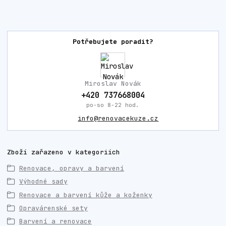
Potřebujete poradit?
Miroslav Novák
+420 737668004
po-so 8-22 hod.
info@renovacekuze.cz
Zboží zařazeno v kategoriích
Renovace, opravy a barvení
Výhodné sady
Renovace a barvení kůže a koženky
Opravárenské sety
Barvení a renovace