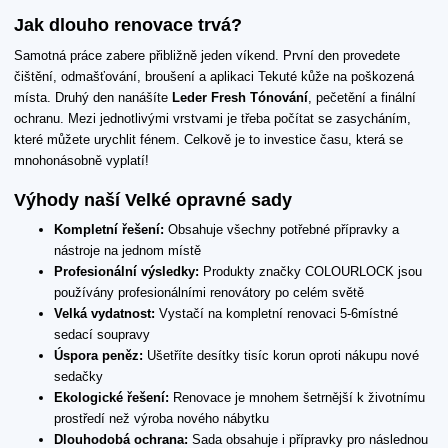
Jak dlouho renovace trvá?
Samotná práce zabere přibližně jeden víkend. První den provedete
čištění, odmašťování, broušení a aplikaci Tekuté kůže na poškozená
místa. Druhý den nanášíte
Leder Fresh Tónování
, pečetění a finální
ochranu. Mezi jednotlivými vrstvami je třeba počítat se zasycháním,
které můžete urychlit fénem. Celkově je to investice času, která se
mnohonásobně vyplatí!
Výhody naší Velké opravné sady
Kompletní řešení:
Obsahuje všechny potřebné přípravky a
nástroje na jednom místě
Profesionální výsledky:
Produkty značky COLOURLOCK jsou
používány profesionálními renovátory po celém světě
Velká vydatnost:
Vystačí na kompletní renovaci 5-6místné
sedací soupravy
Úspora peněz:
Ušetříte desítky tisíc korun oproti nákupu nové
sedačky
Ekologické řešení:
Renovace je mnohem šetrnější k životnímu
prostředí než výroba nového nábytku
Dlouhodobá ochrana:
Sada obsahuje i přípravky pro následnou