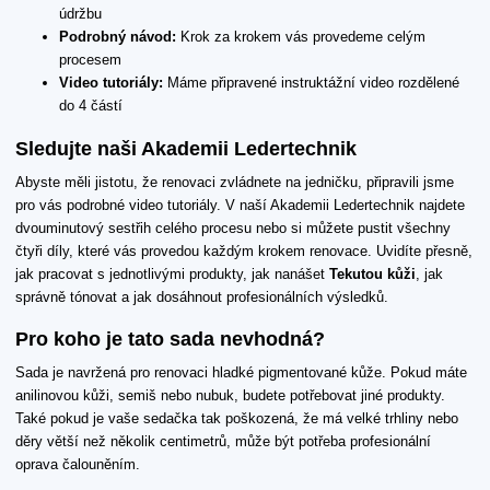
údržbu
Podrobný návod:
Krok za krokem vás provedeme celým
procesem
Video tutoriály:
Máme připravené instruktážní video rozdělené
do 4 částí
Sledujte naši Akademii Ledertechnik
Abyste měli jistotu, že renovaci zvládnete na jedničku, připravili jsme
pro vás podrobné video tutoriály. V naší Akademii Ledertechnik najdete
dvouminutový sestřih celého procesu nebo si můžete pustit všechny
čtyři díly, které vás provedou každým krokem renovace. Uvidíte přesně,
jak pracovat s jednotlivými produkty, jak nanášet
Tekutou kůži
, jak
správně tónovat a jak dosáhnout profesionálních výsledků.
Pro koho je tato sada nevhodná?
Sada je navržená pro renovaci hladké pigmentované kůže. Pokud máte
anilinovou kůži, semiš nebo nubuk, budete potřebovat jiné produkty.
Také pokud je vaše sedačka tak poškozená, že má velké trhliny nebo
děry větší než několik centimetrů, může být potřeba profesionální
oprava čalouněním.