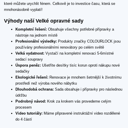
které můžete urychlit fénem. Celkově je to investice času, která se
mnohonásobně vyplatí!
Výhody naší Velké opravné sady
Kompletní řešení:
Obsahuje všechny potřebné přípravky a
nástroje na jednom místě
Profesionální výsledky:
Produkty značky COLOURLOCK jsou
používány profesionálními renovátory po celém světě
Velká vydatnost:
Vystačí na kompletní renovaci 5-6místné
sedací soupravy
Úspora peněz:
Ušetříte desítky tisíc korun oproti nákupu nové
sedačky
Ekologické řešení:
Renovace je mnohem šetrnější k životnímu
prostředí než výroba nového nábytku
Dlouhodobá ochrana:
Sada obsahuje i přípravky pro následnou
údržbu
Podrobný návod:
Krok za krokem vás provedeme celým
procesem
Video tutoriály:
Máme připravené instruktážní video rozdělené
do 4 částí