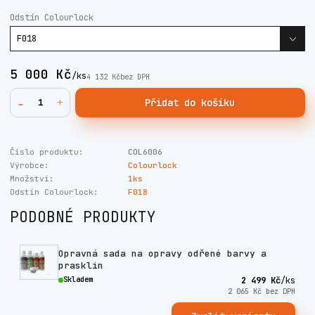
Odstín Colourlock
5 000 Kč
/
ks
4 132 Kč
bez DPH
Přidat do košíku
Číslo produktu:
COL6006
Výrobce:
Colourlock
Množství:
1ks
Odstín Colourlock:
F018
PODOBNÉ PRODUKTY
Opravná sada na opravy odřené barvy a
prasklin
Skladem
2 499 Kč
/
ks
2 065 Kč
bez DPH