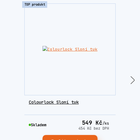
TOP produkt
Colourlock Sloní tuk
Brus
549 Kč
/
ks
Skla
Skladem
454 Kč
bez DPH