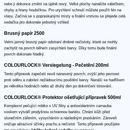
nebo ji dokonce změní na úplně nový. Velké plochy nanášíte válečkem,
ohyby a hrany houbičkou. Pro urychlení schnutí můžete použít fén na
vlasy. Začíná se s popraskanými místy a finální vrstvou se přejede celá
sedačka pro dokonale jednotný vzhled.
Brusný papír 2500
Velmi jemný brusný papír odstraní drobné nečistoty, které se mohly
zachytit na povrch během zasychání barvy. Díky tomu bude finální
povrch dokonale hladký.
COLOURLOCK® Versiegelung - Pečetění 200ml
Tento přípravek zapečetí nově nanesený povrch, zvýší jeho pevnost
proti oděru a zabrání nežádoucímu pouštění barvy. Nanáší se hadříkem
po několika hodinách nebo až druhý den po dokončení tónování.
COLOURLOCK® Protektor ošetřující přípravek 500ml
Komplexní pečující mléko s UV filtry a antioxidantním carnauba
voskem vytváří prodyšnou ochrannou bariéru. Chrání kůži před
slunečním zářením, vysycháním a následným praskáním. Zároveň
snižuje abrazivní účinky prachu a nečistot. Tento přípravek použijete