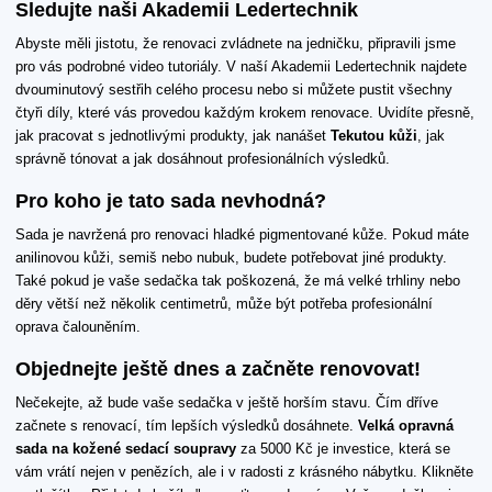
Sledujte naši Akademii Ledertechnik
Abyste měli jistotu, že renovaci zvládnete na jedničku, připravili jsme
pro vás podrobné video tutoriály. V naší Akademii Ledertechnik najdete
dvouminutový sestřih celého procesu nebo si můžete pustit všechny
čtyři díly, které vás provedou každým krokem renovace. Uvidíte přesně,
jak pracovat s jednotlivými produkty, jak nanášet
Tekutou kůži
, jak
správně tónovat a jak dosáhnout profesionálních výsledků.
Pro koho je tato sada nevhodná?
Sada je navržená pro renovaci hladké pigmentované kůže. Pokud máte
anilinovou kůži, semiš nebo nubuk, budete potřebovat jiné produkty.
Také pokud je vaše sedačka tak poškozená, že má velké trhliny nebo
děry větší než několik centimetrů, může být potřeba profesionální
oprava čalouněním.
Objednejte ještě dnes a začněte renovovat!
Nečekejte, až bude vaše sedačka v ještě horším stavu. Čím dříve
začnete s renovací, tím lepších výsledků dosáhnete.
Velká opravná
sada na kožené sedací soupravy
za 5000 Kč je investice, která se
vám vrátí nejen v penězích, ale i v radosti z krásného nábytku. Klikněte