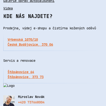
Galerie oprav autočalounění
Videa
KDE NÁS NAJDETE?
Prodejna, výdej e-shopu a čistírna kožených oděvů
Vrbenská 1070/10
České Budějovice, 370 06
Servis a renovace
Štěpánovice 64
Štěpánovice, 373 73
Miroslav Novák
+420 737668004