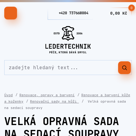
0
+420 737668004
0,00 Kč
Úvod
Renovace, opravy a barvení
Renovace a barvení kůže
a koženky
Renovační sady na kůži
Velká opravná sada
na sedací soupravy
VELKÁ OPRAVNÁ SADA
NA SEDACÍ SOUPRAVY