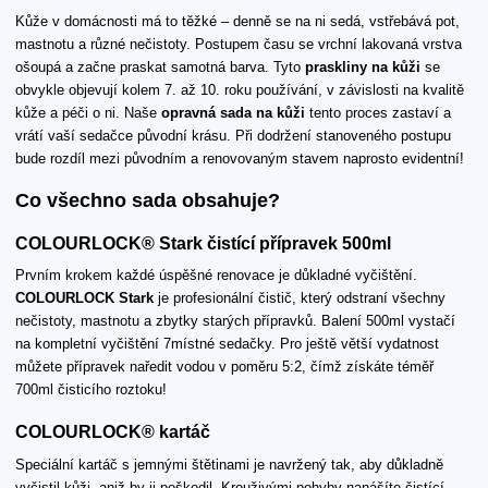
Kůže v domácnosti má to těžké – denně se na ni sedá, vstřebává pot,
mastnotu a různé nečistoty. Postupem času se vrchní lakovaná vrstva
ošoupá a začne praskat samotná barva. Tyto
praskliny na kůži
se
obvykle objevují kolem 7. až 10. roku používání, v závislosti na kvalitě
kůže a péči o ni. Naše
opravná sada na kůži
tento proces zastaví a
vrátí vaší sedačce původní krásu. Při dodržení stanoveného postupu
bude rozdíl mezi původním a renovovaným stavem naprosto evidentní!
Co všechno sada obsahuje?
COLOURLOCK® Stark čistící přípravek 500ml
Prvním krokem každé úspěšné renovace je důkladné vyčištění.
COLOURLOCK Stark
je profesionální čistič, který odstraní všechny
nečistoty, mastnotu a zbytky starých přípravků. Balení 500ml vystačí
na kompletní vyčištění 7místné sedačky. Pro ještě větší vydatnost
můžete přípravek naředit vodou v poměru 5:2, čímž získáte téměř
700ml čisticího roztoku!
COLOURLOCK® kartáč
Speciální kartáč s jemnými štětinami je navržený tak, aby důkladně
vyčistil kůži, aniž by ji poškodil. Krouživými pohyby nanášíte čistící