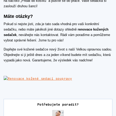
na tlačítko „Přidat do košíku" a pusťte se do práce. Vaše sedačka si
zaslouží druhou šanci!
Máte otázky?
Pokud si nejste jisti, zda je tato sada vhodná pro vaši konkrétní
sedačku, nebo máte jakékoli jiné dotazy ohledně
renovace kožených
sedaček
, neváhejte nás kontaktovat. Rádi vám poradíme a pomůžeme
vybrat správné řešení. Jsme tu pro vás!
Dopřejte své kožené sedačce nový život s naší Velkou opravnou sadou.
Objednejte si ji ještě dnes a za jeden víkend budete mít sedačku, která
vypadá jako nová. Garantujeme, že výsledek vás nadchne!
Potřebujete poradit?