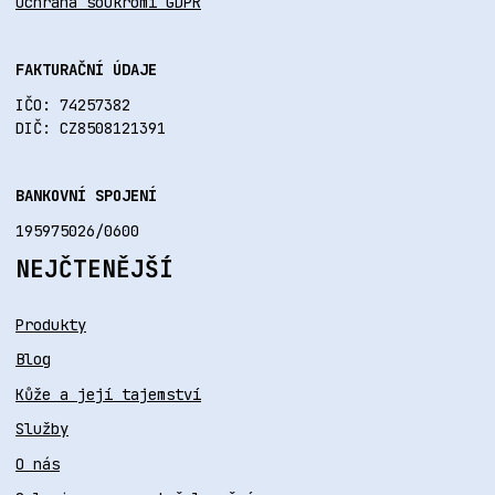
Ochrana soukromí GDPR
FAKTURAČNÍ ÚDAJE
IČO: 74257382
DIČ: CZ8508121391
BANKOVNÍ SPOJENÍ
195975026/0600
NEJČTENĚJŠÍ
Produkty
Blog
Kůže a její tajemství
Služby
O nás