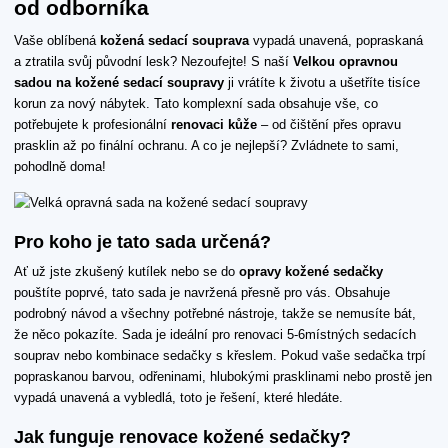
od odborníka
Vaše oblíbená
kožená sedací souprava
vypadá unavená, popraskaná
a ztratila svůj původní lesk? Nezoufejte! S naší
Velkou opravnou
sadou na kožené sedací soupravy
ji vrátíte k životu a ušetříte tisíce
korun za nový nábytek. Tato komplexní sada obsahuje vše, co
potřebujete k profesionální
renovaci kůže
– od čištění přes opravu
prasklin až po finální ochranu. A co je nejlepší? Zvládnete to sami,
pohodlně doma!
Pro koho je tato sada určená?
Ať už jste zkušený kutílek nebo se do
opravy kožené sedačky
pouštíte poprvé, tato sada je navržená přesně pro vás. Obsahuje
podrobný návod a všechny potřebné nástroje, takže se nemusíte bát,
že něco pokazíte. Sada je ideální pro renovaci 5-6místných sedacích
souprav nebo kombinace sedačky s křeslem. Pokud vaše sedačka trpí
popraskanou barvou, odřeninami, hlubokými prasklinami nebo prostě jen
vypadá unavená a vybledlá, toto je řešení, které hledáte.
Jak funguje renovace kožené sedačky?