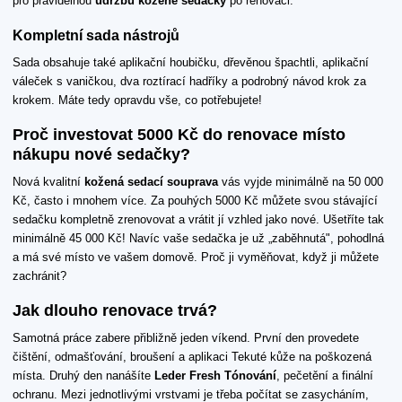
pro pravidelnou
údržbu kožené sedačky
po renovaci.
Kompletní sada nástrojů
Sada obsahuje také aplikační houbičku, dřevěnou špachtli, aplikační
váleček s vaničkou, dva roztírací hadříky a podrobný návod krok za
krokem. Máte tedy opravdu vše, co potřebujete!
Proč investovat 5000 Kč do renovace místo
nákupu nové sedačky?
Nová kvalitní
kožená sedací souprava
vás vyjde minimálně na 50 000
Kč, často i mnohem více. Za pouhých 5000 Kč můžete svou stávající
sedačku kompletně zrenovovat a vrátit jí vzhled jako nové. Ušetříte tak
minimálně 45 000 Kč! Navíc vaše sedačka je už „zaběhnutá", pohodlná
a má své místo ve vašem domově. Proč ji vyměňovat, když ji můžete
zachránit?
Jak dlouho renovace trvá?
Samotná práce zabere přibližně jeden víkend. První den provedete
čištění, odmašťování, broušení a aplikaci Tekuté kůže na poškozená
místa. Druhý den nanášíte
Leder Fresh Tónování
, pečetění a finální
ochranu. Mezi jednotlivými vrstvami je třeba počítat se zasycháním,