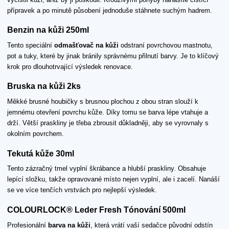
přípravek a po minutě působení jednoduše stáhnete suchým hadrem.
Benzin na kůži 250ml
Tento speciální
odmašťovač na kůži
odstraní povrchovou mastnotu,
pot a tuky, které by jinak bránily správnému přilnutí barvy. Je to klíčový
krok pro dlouhotrvající výsledek renovace.
Bruska na kůži 2ks
Měkké brusné houbičky s brusnou plochou z obou stran slouží k
jemnému otevření povrchu kůže. Díky tomu se barva lépe vtahuje a
drží. Větší praskliny je třeba zbrousit důkladněji, aby se vyrovnaly s
okolním povrchem.
Tekutá kůže 30ml
Tento zázračný tmel vyplní škrábance a hlubší praskliny. Obsahuje
lepící složku, takže opravované místo nejen vyplní, ale i zacelí. Nanáší
se ve více tenčích vrstvách pro nejlepší výsledek.
COLOURLOCK® Leder Fresh Tónování 500ml
Profesionální
barva na kůži
, která vrátí vaší sedačce původní odstín