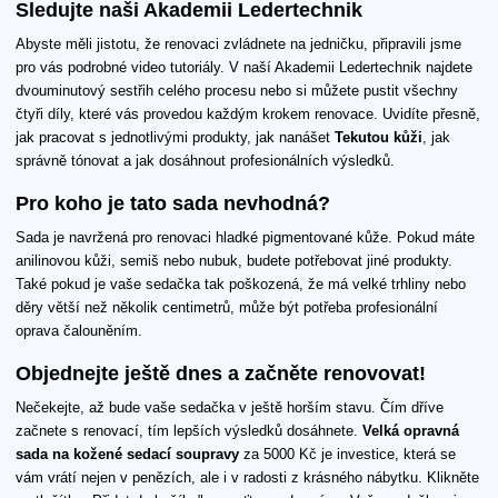
Sledujte naši Akademii Ledertechnik
Abyste měli jistotu, že renovaci zvládnete na jedničku, připravili jsme
pro vás podrobné video tutoriály. V naší Akademii Ledertechnik najdete
dvouminutový sestřih celého procesu nebo si můžete pustit všechny
čtyři díly, které vás provedou každým krokem renovace. Uvidíte přesně,
jak pracovat s jednotlivými produkty, jak nanášet
Tekutou kůži
, jak
správně tónovat a jak dosáhnout profesionálních výsledků.
Pro koho je tato sada nevhodná?
Sada je navržená pro renovaci hladké pigmentované kůže. Pokud máte
anilinovou kůži, semiš nebo nubuk, budete potřebovat jiné produkty.
Také pokud je vaše sedačka tak poškozená, že má velké trhliny nebo
děry větší než několik centimetrů, může být potřeba profesionální
oprava čalouněním.
Objednejte ještě dnes a začněte renovovat!
Nečekejte, až bude vaše sedačka v ještě horším stavu. Čím dříve
začnete s renovací, tím lepších výsledků dosáhnete.
Velká opravná
sada na kožené sedací soupravy
za 5000 Kč je investice, která se
vám vrátí nejen v penězích, ale i v radosti z krásného nábytku. Klikněte