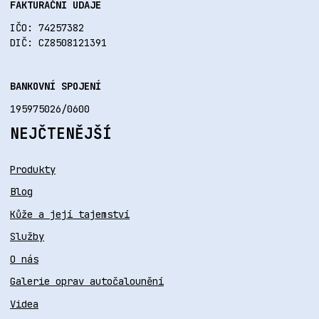
FAKTURAČNÍ ÚDAJE
IČO: 74257382
DIČ: CZ8508121391
BANKOVNÍ SPOJENÍ
195975026/0600
NEJČTENĚJŠÍ
Produkty
Blog
Kůže a její tajemství
Služby
O nás
Galerie oprav autočalounění
Videa