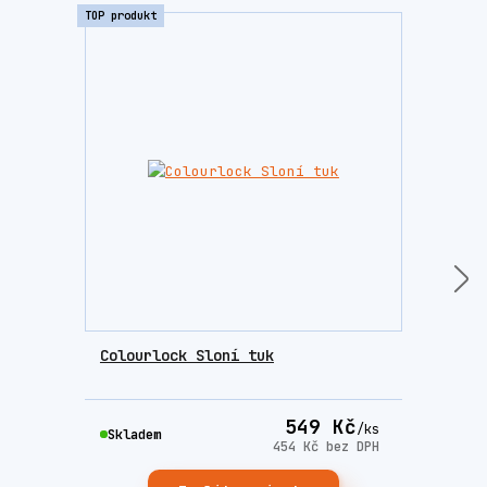
TOP produkt
Colourlock Sloní tuk
Brus
549 Kč
/
ks
Skla
Skladem
454 Kč
bez DPH