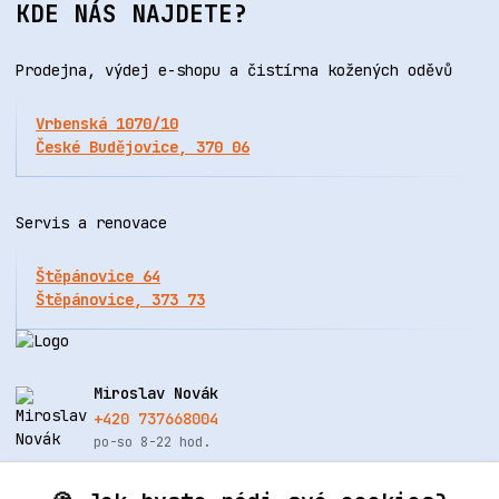
KDE NÁS NAJDETE?
Prodejna, výdej e-shopu a čistírna kožených oděvů
Vrbenská 1070/10
České Budějovice, 370 06
Servis a renovace
Štěpánovice 64
Štěpánovice, 373 73
Miroslav Novák
+420 737668004
po-so 8-22 hod.
info@renovacekuze.cz