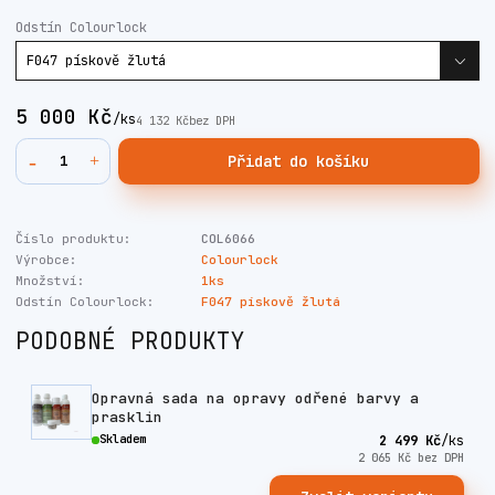
Odstín Colourlock
5 000 Kč
/
ks
4 132 Kč
bez DPH
Přidat do košíku
Číslo produktu:
COL6066
Výrobce:
Colourlock
Množství:
1ks
Odstín Colourlock:
F047 pískově žlutá
PODOBNÉ PRODUKTY
Opravná sada na opravy odřené barvy a
prasklin
Skladem
2 499 Kč
/
ks
2 065 Kč
bez DPH