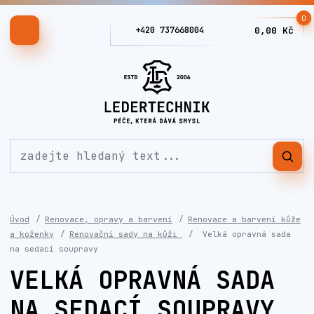
0
+420 737668004
0,00 Kč
Úvod
Renovace, opravy a barvení
Renovace a barvení kůže
a koženky
Renovační sady na kůži
Velká opravná sada
na sedací soupravy
VELKÁ OPRAVNÁ SADA
NA SEDACÍ SOUPRAVY