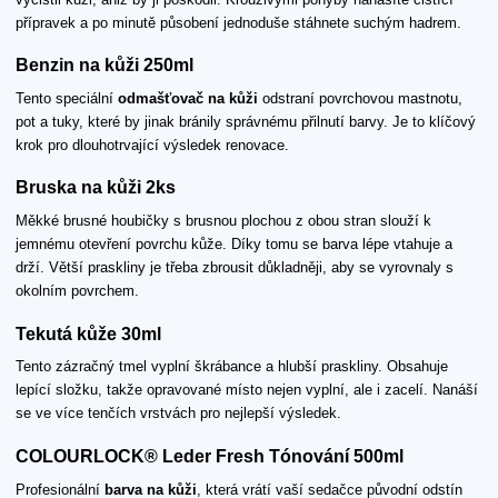
přípravek a po minutě působení jednoduše stáhnete suchým hadrem.
Benzin na kůži 250ml
Tento speciální
odmašťovač na kůži
odstraní povrchovou mastnotu,
pot a tuky, které by jinak bránily správnému přilnutí barvy. Je to klíčový
krok pro dlouhotrvající výsledek renovace.
Bruska na kůži 2ks
Měkké brusné houbičky s brusnou plochou z obou stran slouží k
jemnému otevření povrchu kůže. Díky tomu se barva lépe vtahuje a
drží. Větší praskliny je třeba zbrousit důkladněji, aby se vyrovnaly s
okolním povrchem.
Tekutá kůže 30ml
Tento zázračný tmel vyplní škrábance a hlubší praskliny. Obsahuje
lepící složku, takže opravované místo nejen vyplní, ale i zacelí. Nanáší
se ve více tenčích vrstvách pro nejlepší výsledek.
COLOURLOCK® Leder Fresh Tónování 500ml
Profesionální
barva na kůži
, která vrátí vaší sedačce původní odstín