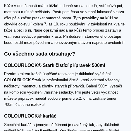
Kůže v domácnosti má to těžké – denně se na ni sedá, vstřebává pot,
mastnotu a různé nečistoty. Postupem času se vrchní lakovaná vrstva
ošoupá a začne praskat samotná barva. Tyto
praskliny na kůži
se
obvykle objevují kolem 7. až 10. roku používání, v závislosti na kvalitě
kůže a péči o ni. Naše
opravná sada na kůži
tento proces zastaví a
vrátí vaší sedačce původní krásu. Při dodržení stanoveného postupu
bude rozdíl mezi původním a renovovaným stavem naprosto evidentní!
Co všechno sada obsahuje?
COLOURLOCK® Stark čistící přípravek 500ml
Prvním krokem každé úspěšné renovace je důkladné vyčištění.
COLOURLOCK Stark
je profesionální čistič, který odstraní všechny
nečistoty, mastnotu a zbytky starých přípravků. Balení 500ml vystačí
na kompletní vyčištění 7místné sedačky. Pro ještě větší vydatnost
můžete přípravek naředit vodou v poměru 5:2, čímž získáte téměř
700ml čisticího roztoku!
COLOURLOCK® kartáč
Speciální kartáč s jemnými štětinami je navržený tak, aby důkladně
vyčistil kůži, aniž by ji poškodil. Krouživými pohyby nanášíte čistící