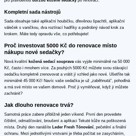
pro pravidelnou
údržbu kožené sedačky
po renovaci.
Kompletní sada nástrojů
Sada obsahuje také aplikační houbičku, dřevěnou špachtli, aplikační
váleček s vaničkou, dva roztírací hadříky a podrobný návod krok za
krokem. Máte tedy opravdu vše, co potřebujete!
Proč investovat 5000 Kč do renovace místo
nákupu nové sedačky?
Nová kvalitní
kožená sedací souprava
vás vyjde minimálně na 50 000
Kč, často i mnohem více. Za pouhých 5000 Kč můžete svou stávající
sedačku kompletně zrenovovat a vrátit jí vzhled jako nové. Ušetříte tak
minimálně 45 000 Kč! Navíc vaše sedačka je už „zaběhnutá", pohodlná
a má své místo ve vašem domově. Proč ji vyměňovat, když ji můžete
zachránit?
Jak dlouho renovace trvá?
Samotná práce zabere přibližně jeden víkend. První den provedete
čištění, odmašťování, broušení a aplikaci Tekuté kůže na poškozená
místa. Druhý den nanášíte
Leder Fresh Tónování
, pečetění a finální
ochranu. Mezi jednotlivými vrstvami je třeba počítat se zasycháním,