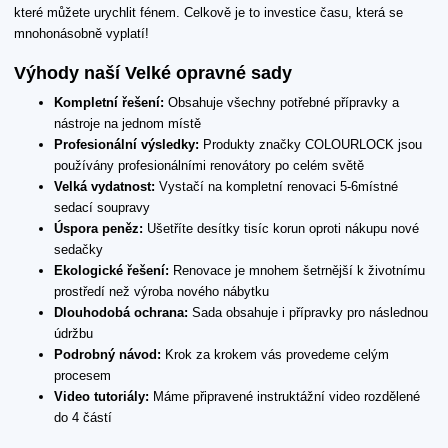
které můžete urychlit fénem. Celkově je to investice času, která se
mnohonásobně vyplatí!
Výhody naší Velké opravné sady
Kompletní řešení:
Obsahuje všechny potřebné přípravky a
nástroje na jednom místě
Profesionální výsledky:
Produkty značky COLOURLOCK jsou
používány profesionálními renovátory po celém světě
Velká vydatnost:
Vystačí na kompletní renovaci 5-6místné
sedací soupravy
Úspora peněz:
Ušetříte desítky tisíc korun oproti nákupu nové
sedačky
Ekologické řešení:
Renovace je mnohem šetrnější k životnímu
prostředí než výroba nového nábytku
Dlouhodobá ochrana:
Sada obsahuje i přípravky pro následnou
údržbu
Podrobný návod:
Krok za krokem vás provedeme celým
procesem
Video tutoriály:
Máme připravené instruktážní video rozdělené
do 4 částí