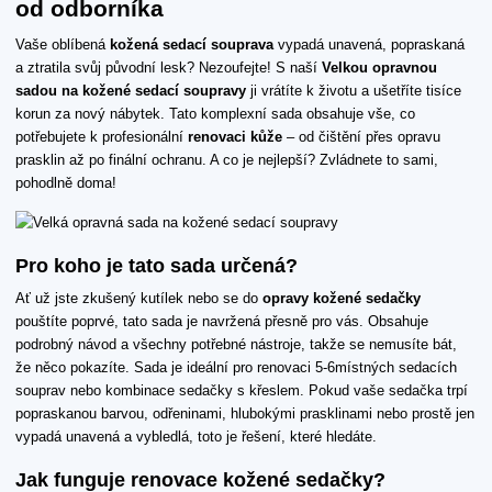
od odborníka
Vaše oblíbená
kožená sedací souprava
vypadá unavená, popraskaná
a ztratila svůj původní lesk? Nezoufejte! S naší
Velkou opravnou
sadou na kožené sedací soupravy
ji vrátíte k životu a ušetříte tisíce
korun za nový nábytek. Tato komplexní sada obsahuje vše, co
potřebujete k profesionální
renovaci kůže
– od čištění přes opravu
prasklin až po finální ochranu. A co je nejlepší? Zvládnete to sami,
pohodlně doma!
Pro koho je tato sada určená?
Ať už jste zkušený kutílek nebo se do
opravy kožené sedačky
pouštíte poprvé, tato sada je navržená přesně pro vás. Obsahuje
podrobný návod a všechny potřebné nástroje, takže se nemusíte bát,
že něco pokazíte. Sada je ideální pro renovaci 5-6místných sedacích
souprav nebo kombinace sedačky s křeslem. Pokud vaše sedačka trpí
popraskanou barvou, odřeninami, hlubokými prasklinami nebo prostě jen
vypadá unavená a vybledlá, toto je řešení, které hledáte.
Jak funguje renovace kožené sedačky?