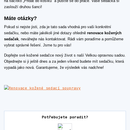
na tlačítko „Přidat do košíku" a pusťte se do práce. Vaše sedačka si
zaslouží druhou šanci!
Máte otázky?
Pokud si nejste jisti, zda je tato sada vhodná pro vaši konkrétní
sedačku, nebo máte jakékoli jiné dotazy ohledně
renovace kožených
sedaček
, neváhejte nás kontaktovat. Rádi vám poradíme a pomůžeme
vybrat správné řešení. Jsme tu pro vás!
Dopřejte své kožené sedačce nový život s naší Velkou opravnou sadou.
Objednejte si ji ještě dnes a za jeden víkend budete mít sedačku, která
vypadá jako nová. Garantujeme, že výsledek vás nadchne!
Potřebujete poradit?