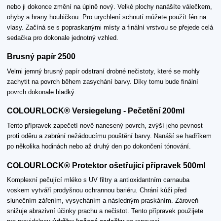
nebo ji dokonce změní na úplně nový. Velké plochy nanášíte válečkem,
ohyby a hrany houbičkou. Pro urychlení schnutí můžete použít fén na
vlasy. Začíná se s popraskanými místy a finální vrstvou se přejede celá
sedačka pro dokonale jednotný vzhled.
Brusný papír 2500
Velmi jemný brusný papír odstraní drobné nečistoty, které se mohly
zachytit na povrch během zasychání barvy. Díky tomu bude finální
povrch dokonale hladký.
COLOURLOCK® Versiegelung - Pečetění 200ml
Tento přípravek zapečetí nově nanesený povrch, zvýší jeho pevnost
proti oděru a zabrání nežádoucímu pouštění barvy. Nanáší se hadříkem
po několika hodinách nebo až druhý den po dokončení tónování.
COLOURLOCK® Protektor ošetřující přípravek 500ml
Komplexní pečující mléko s UV filtry a antioxidantním carnauba
voskem vytváří prodyšnou ochrannou bariéru. Chrání kůži před
slunečním zářením, vysycháním a následným praskáním. Zároveň
snižuje abrazivní účinky prachu a nečistot. Tento přípravek použijete