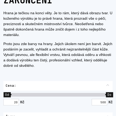
ZAKONČENÍ
Hrana je tečkou na konci věty. Je to rám, který dává obrazu tvar. U
koženého výrobku je to právě hrana, která prozradí vše o péči,
preciznosti a skutečném mistrovství tvůrce. Neošetřená nebo
špatně dokončená hrana může zničit dojem i z toho nejlepšího
materiálu.
Proto jsou zde barvy na hrany. Jejich úkolem není jen barvit. Jejich
posláním je zacelit, vyhladit a ochránit nejzranitelnější část kůže.
Vytváří pevnou, ale flexibilní vrstvu, která odolává oděru a vlhkosti
a dodává výrobku ten čistý, profesionální vzhled, který odděluje
dobré od skvělého.
Cena:
Od
Do
Kč
Kč