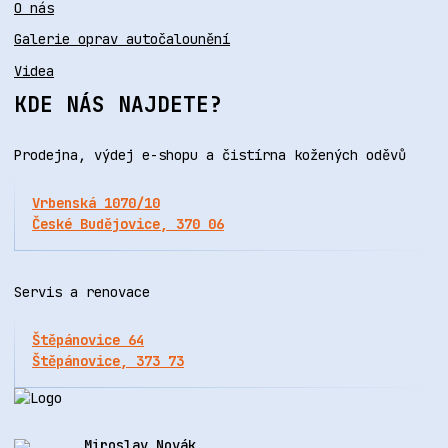
O nás
Galerie oprav autočalounění
Videa
KDE NÁS NAJDETE?
Prodejna, výdej e-shopu a čistírna kožených oděvů
Vrbenská 1070/10
České Budějovice, 370 06
Servis a renovace
Štěpánovice 64
Štěpánovice, 373 73
Miroslav Novák