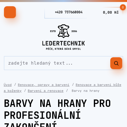
0
+420 737668004
0,00 Kč
Úvod
Renovace, opravy a barvení
Renovace a barvení kůže
a koženky
Barvení a renovace
Barvy na hrany
BARVY NA HRANY PRO
PROFESIONÁLNÍ