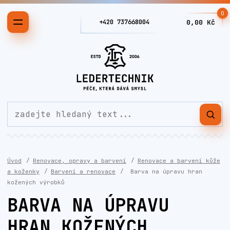
0
+420 737668004
0,00 Kč
Úvod
Renovace, opravy a barvení
Renovace a barvení kůže
a koženky
Barvení a renovace
Barva na úpravu hran
kožených výrobků
BARVA NA ÚPRAVU
HRAN KOŽENÝCH