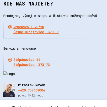
KDE NÁS NAJDETE?
Prodejna, výdej e-shopu a čistírna kožených oděvů
Vrbenská 1070/10
České Budějovice, 370 06
Servis a renovace
Štěpánovice 64
Štěpánovice, 373 73
Miroslav Novák
+420 737668004
po-so 8-22 hod.
info@renovacekuze.cz