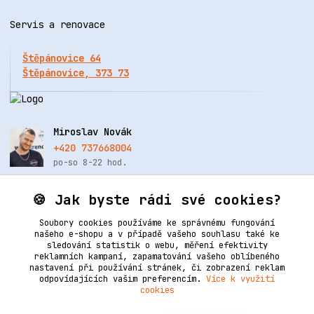
Servis a renovace
Štěpánovice 64
Štěpánovice, 373 73
Miroslav Novák
+420 737668004
po-so 8-22 hod.
info@renovacekuze.cz
🍪 Jak byste rádi své cookies?
Soubory cookies používáme ke správnému fungování
našeho e-shopu a v případě vašeho souhlasu také ke
sledování statistik o webu, měření efektivity
reklamních kampaní, zapamatování vašeho oblíbeného
nastavení při používání stránek, či zobrazení reklam
odpovídajících vašim preferencím.
Více k využití
cookies
Upravit sběr cookies.