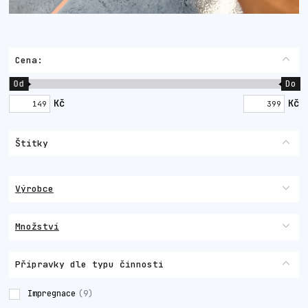
Cena:
Od
Do
Kč
Kč
Štítky
Výrobce
Množství
Přípravky dle typu činnosti
Impregnace
(9)