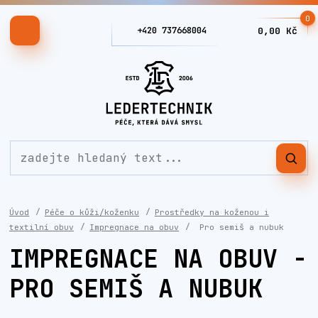
0
+420 737668004
0,00 Kč
Úvod
Péče o kůži/koženku
Prostředky na koženou i
textilní obuv
Impregnace na obuv
Pro semiš a nubuk
IMPREGNACE NA OBUV -
PRO SEMIŠ A NUBUK