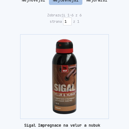
Nejnovější
Nejlevnější
Nejdražší
Zobrazuji 1-6 z 6
strana
z 1
Sigal Impregnace na velur a nubuk