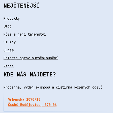
NEJČTENĚJŠÍ
Produkty
Blog
Kůže a její tajemství
Služby
O nás
Galerie oprav autočalounění
Videa
KDE NÁS NAJDETE?
Prodejna, výdej e-shopu a čistírna kožených oděvů
Vrbenská 1070/10
České Budějovice, 370 06