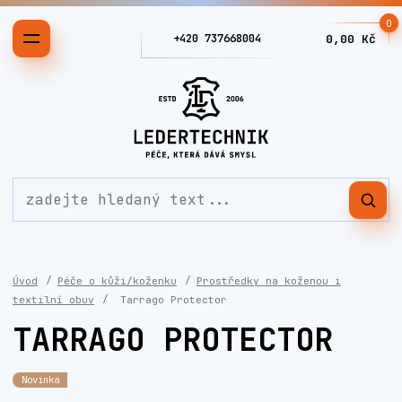
0
+420 737668004
0,00 Kč
Úvod
Péče o kůži/koženku
Prostředky na koženou i
textilní obuv
Tarrago Protector
TARRAGO PROTECTOR
Novinka