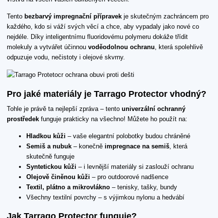
Tento
bezbarvý impregnační přípravek
je skutečným zachráncem pro
každého, kdo si váží svých věcí a chce, aby vypadaly jako nové co
nejdéle. Díky inteligentnímu fluoridovému polymeru dokáže třídit
molekuly a vytvářet účinnou
voděodolnou ochranu
, která spolehlivě
odpuzuje vodu, nečistoty i olejové skvrny.
Pro jaké materiály je Tarrago Protector vhodný?
Tohle je právě ta nejlepší zpráva – tento
univerzální ochranný
prostředek
funguje prakticky na všechno! Můžete ho použít na:
Hladkou kůži
– vaše elegantní polobotky budou chráněné
Semiš a nubuk
– konečně
impregnace na semiš
, která
skutečně funguje
Syntetickou kůži
– i levnější materiály si zaslouží ochranu
Olejově činěnou kůži
– pro outdoorové nadšence
Textil, plátno a mikrovlákno
– tenisky, tašky, bundy
Všechny textilní povrchy – s výjimkou nylonu a hedvábí
Jak Tarrago Protector funguje?