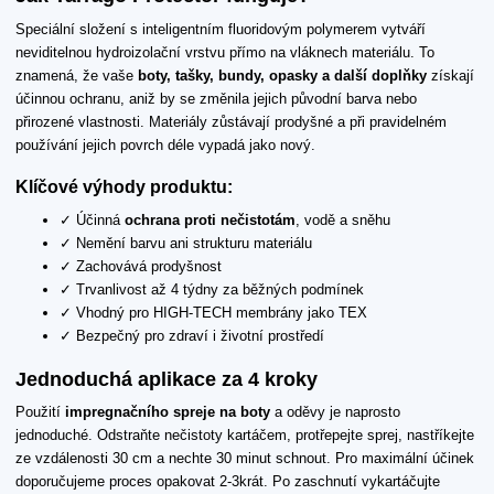
Speciální složení s inteligentním fluoridovým polymerem vytváří
neviditelnou hydroizolační vrstvu přímo na vláknech materiálu. To
znamená, že vaše
boty, tašky, bundy, opasky a další doplňky
získají
účinnou ochranu, aniž by se změnila jejich původní barva nebo
přirozené vlastnosti. Materiály zůstávají prodyšné a při pravidelném
používání jejich povrch déle vypadá jako nový.
Klíčové výhody produktu:
✓ Účinná
ochrana proti nečistotám
, vodě a sněhu
✓ Nemění barvu ani strukturu materiálu
✓ Zachovává prodyšnost
✓ Trvanlivost až 4 týdny za běžných podmínek
✓ Vhodný pro HIGH-TECH membrány jako TEX
✓ Bezpečný pro zdraví i životní prostředí
Jednoduchá aplikace za 4 kroky
Použití
impregnačního spreje na boty
a oděvy je naprosto
jednoduché. Odstraňte nečistoty kartáčem, protřepejte sprej, nastříkejte
ze vzdálenosti 30 cm a nechte 30 minut schnout. Pro maximální účinek
doporučujeme proces opakovat 2-3krát. Po zaschnutí vykartáčujte