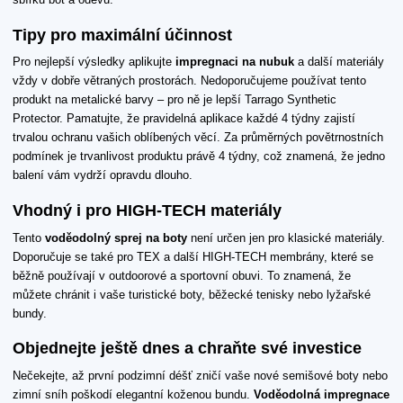
Tipy pro maximální účinnost
Pro nejlepší výsledky aplikujte
impregnaci na nubuk
a další materiály
vždy v dobře větraných prostorách. Nedoporučujeme používat tento
produkt na metalické barvy – pro ně je lepší Tarrago Synthetic
Protector. Pamatujte, že pravidelná aplikace každé 4 týdny zajistí
trvalou ochranu vašich oblíbených věcí. Za průměrných povětrnostních
podmínek je trvanlivost produktu právě 4 týdny, což znamená, že jedno
balení vám vydrží opravdu dlouho.
Vhodný i pro HIGH-TECH materiály
Tento
voděodolný sprej na boty
není určen jen pro klasické materiály.
Doporučuje se také pro TEX a další HIGH-TECH membrány, které se
běžně používají v outdoorové a sportovní obuvi. To znamená, že
můžete chránit i vaše turistické boty, běžecké tenisky nebo lyžařské
bundy.
Objednejte ještě dnes a chraňte své investice
Nečekejte, až první podzimní déšť zničí vaše nové semišové boty nebo
zimní sníh poškodí elegantní koženou bundu.
Voděodolná impregnace