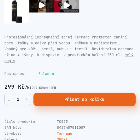
Profesionální impregnační sprej Tarrago Protector chrání
boty, tašky a oděvy před vodou, sněhem a nečistotami.
Vhodný pro kůži, semiš, nubuk i textil. Neviditelná ochrana
až na 4 týdny. K dispozici v praktickém balení 250 ml.
celý
popis
Dostupnost
Skladem
299 Kč
/
ks
247 Kč
bez DPH
Přidat do košíku
Číslo produktu:
TCS23
EAN kód:
8427457011007
Výrobce:
Tarrago
Balení:
250ml