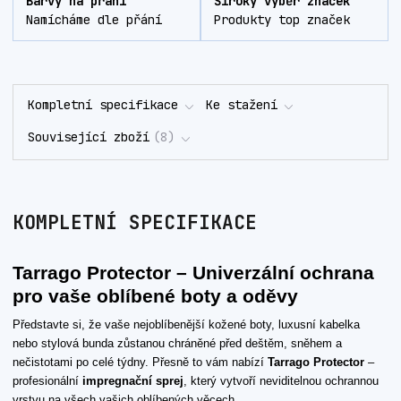
Barvy na přání
Široký výběr značek
Namícháme dle přání
Produkty top značek
Kompletní specifikace
Ke stažení
Související zboží
8
KOMPLETNÍ SPECIFIKACE
Tarrago Protector – Univerzální ochrana
pro vaše oblíbené boty a oděvy
Představte si, že vaše nejoblíbenější kožené boty, luxusní kabelka
nebo stylová bunda zůstanou chráněné před deštěm, sněhem a
nečistotami po celé týdny. Přesně to vám nabízí
Tarrago Protector
–
profesionální
impregnační sprej
, který vytvoří neviditelnou ochrannou
vrstvu na všech vašich oblíbených věcech.