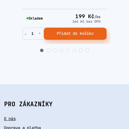
199 Kč
/
ks
Skladem
Skla
164 Kč
bez DPH
Přidat do košíku
PRO ZÁKAZNÍKY
O nás
Doprava a platba