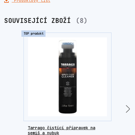
Produktový list
SOUVISEJÍCÍ ZBOŽÍ
8
TOP produkt
Novinka
Tarrago čistící přípravek na
Tarr
semiš a nubuk