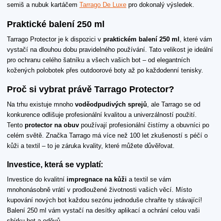
semiš a nubuk kartáčem
Tarrago De Luxe
pro dokonalý výsledek.
Praktické balení 250 ml
Tarrago Protector je k dispozici v
praktickém balení 250 ml
, které vám
vystačí na dlouhou dobu pravidelného používání. Tato velikost je ideální
pro ochranu celého šatníku a všech vašich bot – od elegantních
kožených polobotek přes outdoorové boty až po každodenní tenisky.
Proč si vybrat právě Tarrago Protector?
Na trhu existuje mnoho
voděodpudivých sprejů
, ale Tarrago se od
konkurence odlišuje profesionální kvalitou a univerzálností použití.
Tento
protector na obuv
používají profesionální čistírny a obuvníci po
celém světě. Značka Tarrago má více než 100 let zkušeností s péčí o
kůži a textil – to je záruka kvality, které můžete důvěřovat.
Investice, která se vyplatí:
Investice do kvalitní
impregnace na kůži
a textil se vám
mnohonásobně vrátí v prodloužené životnosti vašich věcí. Místo
kupování nových bot každou sezónu jednoduše chraňte ty stávající!
Balení 250 ml vám vystačí na desítky aplikací a ochrání celou vaši
sbírku bot a oděvů.