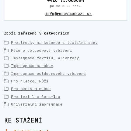
+420 737668004
po-so 8-22 hod.
info@renovacekuze.cz
Zboží zařazeno v kategoriích
Prostředky na koženou i textilní obuv
Péče o outdoorové vybavení
Impregnace textilu, Alcantary
Impregnace na obuv
Impregnace outdoorového vybavení
Pro hladkou kůži
Pro semiš a nubuk
Pro textil a Gore-Tex
Univerzální impregnace
KE STAŽENÍ