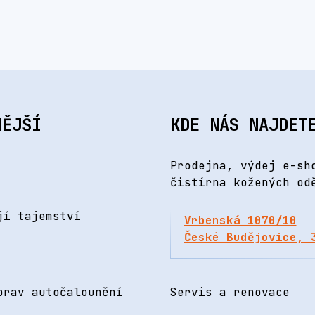
NĚJŠÍ
KDE NÁS NAJDET
Prodejna, výdej e-sh
čistírna kožených od
jí tajemství
Vrbenská 1070/10
České Budějovice, 
prav autočalounění
Servis a renovace