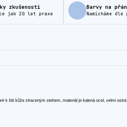
ky zkušeností
Barvy na přán
ce jak 20 let praxe
Namícháme dle 
bré k šití kůže ztraceným stehem, materiál je kalená ocel, velmi ostr