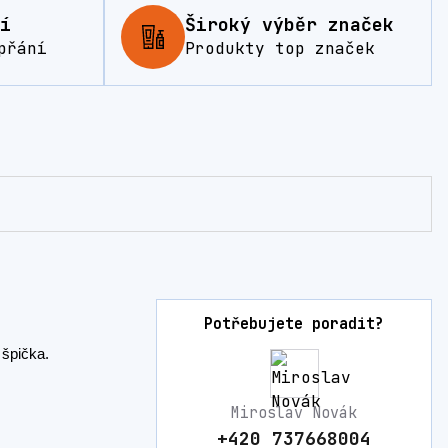
í
Široký výběr značek
přání
Produkty top značek
Potřebujete poradit?
á špička.
Miroslav Novák
+420 737668004