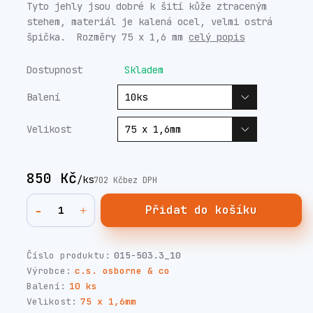
Tyto jehly jsou dobré k šití kůže ztraceným
stehem, materiál je kalená ocel, velmi ostrá
špička. Rozměry 75 x 1,6 mm
celý popis
Dostupnost
Skladem
Balení
Velikost
850 Kč
/
ks
702 Kč
bez DPH
Přidat do košíku
Číslo produktu:
015-503.3_10
Výrobce:
c.s. osborne & co
Balení:
10 ks
Velikost:
75 x 1,6mm