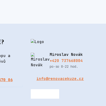
E?
Miroslav Novák
opu a
+420 737668004
ěvů
po-so 8-22 hod.
info@renovacekuze.cz
370 06