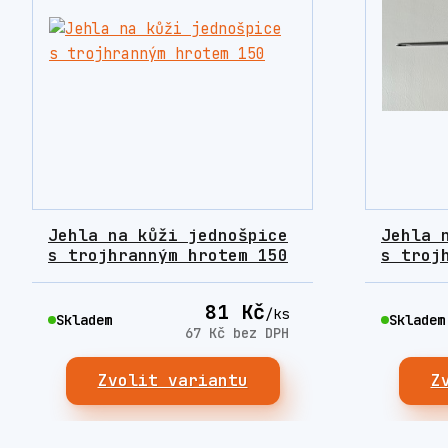
Jehla na kůži jednošpice
Jehla 
s trojhranným hrotem 150
s troj
81 Kč
/
ks
Skladem
Skladem
67 Kč
bez DPH
Zvolit variantu
Z