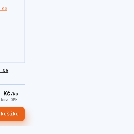
 se
 Kč
/
ks
č
bez DPH
 košíku