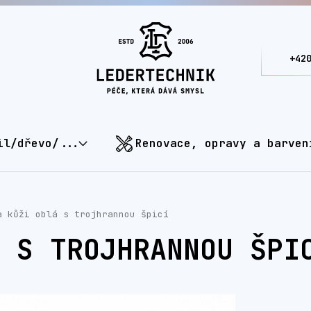
+42
il/dřevo/...
Renovace, opravy a barven
 kůži oblá s trojhrannou špicí
 S TROJHRANNOU ŠPI