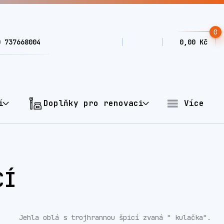
0
0 737668004
0,00 Kč
í
Doplňky pro renovaci
Více
CÍ
Jehla oblá s trojhrannou špicí zvaná " kulačka".