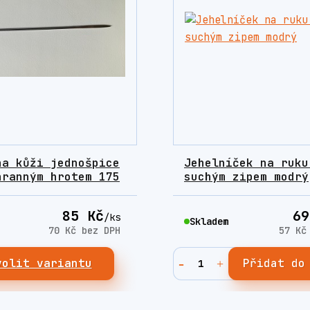
na kůži jednošpice
Jehelníček na ruku
hranným hrotem 175
suchým zipem modrý
85 Kč
69
/
ks
Skladem
70 Kč
bez DPH
57 K
volit variantu
Přidat do