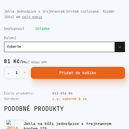
Jehla jednošpice s trojhranným hrotem niklovaná. Rozměr
150x2 mm
celý popis
Dostupnost
Skladem
Balení
81 Kč
/
ks
67 Kč
bez DPH
Přidat do košíku
Číslo produktu:
013-556.06
Výrobce:
c.s. osborne & co
PODOBNÉ PRODUKTY
Jehla na kůži jednošpice s trojhranným
hrotem 175