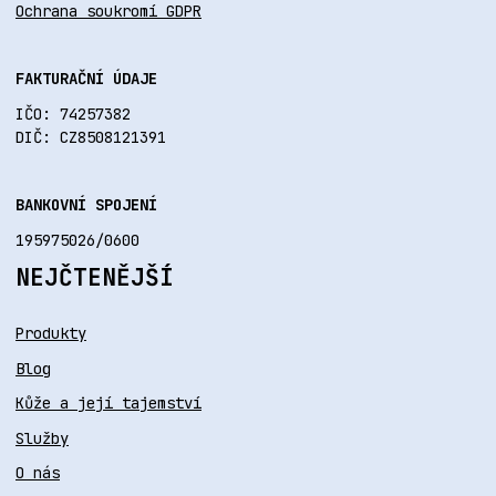
Ochrana soukromí GDPR
FAKTURAČNÍ ÚDAJE
IČO: 74257382
DIČ: CZ8508121391
BANKOVNÍ SPOJENÍ
195975026/0600
NEJČTENĚJŠÍ
Produkty
Blog
Kůže a její tajemství
Služby
O nás