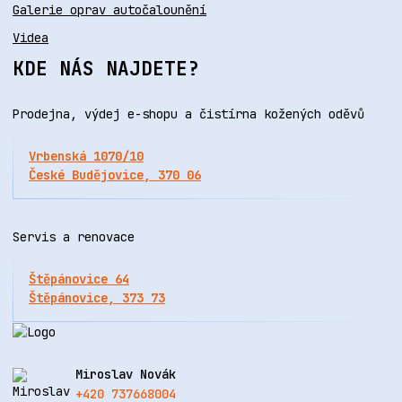
Galerie oprav autočalounění
Videa
KDE NÁS NAJDETE?
Prodejna, výdej e-shopu a čistírna kožených oděvů
Vrbenská 1070/10
České Budějovice, 370 06
Servis a renovace
Štěpánovice 64
Štěpánovice, 373 73
Miroslav Novák
+420 737668004