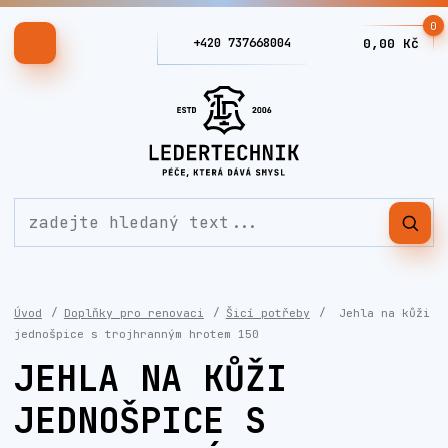
0
+420 737668004
0,00 Kč
Úvod
Doplňky pro renovaci
Šicí potřeby
Jehla na kůži
jednošpice s trojhranným hrotem 150
JEHLA NA KŮŽI
JEDNOŠPICE S