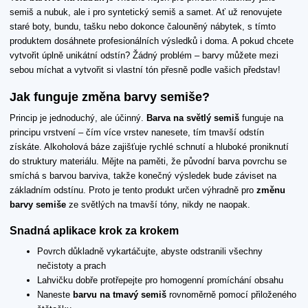
semiš a nubuk, ale i pro syntetický semiš a samet. Ať už renovujete
staré boty, bundu, tašku nebo dokonce čalouněný nábytek, s tímto
produktem dosáhnete profesionálních výsledků i doma. A pokud chcete
vytvořit úplně unikátní odstín? Žádný problém – barvy můžete mezi
sebou míchat a vytvořit si vlastní tón přesně podle vašich představ!
Jak funguje změna barvy semiše?
Princip je jednoduchý, ale účinný.
Barva na světlý semiš
funguje na
principu vrstvení – čím více vrstev nanesete, tím tmavší odstín
získáte. Alkoholová báze zajišťuje rychlé schnutí a hluboké proniknutí
do struktury materiálu. Mějte na paměti, že původní barva povrchu se
smíchá s barvou barviva, takže konečný výsledek bude záviset na
základním odstínu. Proto je tento produkt určen výhradně pro
změnu
barvy semiše
ze světlých na tmavší tóny, nikdy ne naopak.
Snadná aplikace krok za krokem
Povrch důkladně vykartáčujte, abyste odstranili všechny
nečistoty a prach
Lahvičku dobře protřepejte pro homogenní promíchání obsahu
Naneste
barvu na tmavý semiš
rovnoměrně pomocí přiloženého