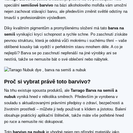
speciální
semišové barvivo
na bázi alkoholového mořidla vám umožní
nejen zachovat stávající barvu, ale především změnit světlé odstíny na
tmavší s profesionálním výsledkem.
Díky kvalitním pigmentům a promyšlenému složení má tato
barva na
semiš
vynikající krycí schopnost a rychle schne. Po zaschnutí získáte
pevnou strukturu, která je odolná vůči mokrému i suchému tření – vaše
oblíbené kousky tak vydrží v perfektním stavu mnohem déle. A co je
nejlepší? Barva se po zaschnutí nepřenáší na jiné výrobky ani se
nestírá, takže se nemusíte bát o své oblečení nebo nábytek.
Proč si vybrat právě toto barvivo?
Na trhu existuje spousta produktů, ale
Tarrago Barva na semiš a
nubuk
vyniká hned v několika směrech. Především je vyrobena v
souladu s aktualizovanými právními předpisy o zdraví, bezpečnosti a
životním prostředí – můžete ji tedy používat s klidem a jistotou. Balení
obsahuje praktický aplikační štěteček, takže máte vše potřebné hned
po ruce a nemusíte nic dokupovat.
Toto
barvivo na nubuk
je vhodné nejen pro přírodní materiály jako