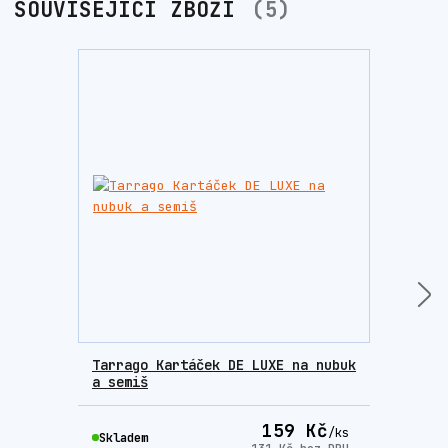
SOUVISEJÍCÍ ZBOŽÍ
5
TOP prod
Tarrago Kartáček DE LUXE na nubuk
Tarr
a semiš
semi
159 Kč
/
ks
Skladem
Skla