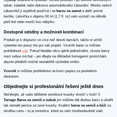
tašek, kabelek nebo dokonce automobilového čalounění. Mnoho našich
zákazníků ji úspěšně používá i na
barvu na samet
a další jemné
textilie. Lahvička o objemu 50 ml (1,7 fl. oz) vám vystačí na několik
párů bot nebo menší kus nábytku.
Dostupné odstíny a možnosti kombinací
Produkt je k dispozici ve více než deseti barvách, takže si určitě
vyberete ten pravý tón pro váš projekt. Vzorník barev si můžete
prohlédnout
zde
. Pokud hledáte něco úplně jedinečného, zkuste barvy
mezi sebou míchat – jen dbejte na důkladné homogenní promíchání,
abyste předešli možné nestabilitě výsledné směsi.
Vzorník
si můžete prohlédnout na konci popisu za posledním
obrázkem.
Objednejte si profesionální řešení ještě dnes
Nečekejte, až vaše oblíbené semišové kousky skončí v koši! S
Tarrago Barva na semiš a nubuk
jim můžete dát druhou šanci a ušetřit
tak nemalé peníze za nové kousky. Kvalitní
barva na semiš a kůži
za
skvělou cenu – to je investice, která se vám mnohonásobně vrátí.