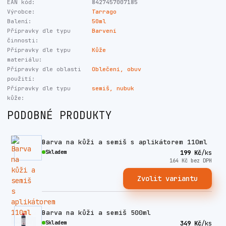
EAN kód:
8427457007185
Výrobce:
Tarrago
Balení:
50ml
Přípravky dle typu
Barvení
činnosti:
Přípravky dle typu
Kůže
materiálu:
Přípravky dle oblasti
Oblečení, obuv
použití:
Přípravky dle typu
semiš, nubuk
kůže:
PODOBNÉ PRODUKTY
Barva na kůži a semiš s aplikátorem 110ml
Skladem
199 Kč
/
ks
164 Kč
bez DPH
Zvolit variantu
Barva na kůži a semiš 500ml
Skladem
349 Kč
/
ks