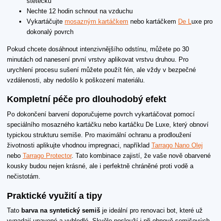
štětečku
Nechte 12 hodin schnout na vzduchu
Vykartáčujte
mosazným kartáčkem
nebo kartáčkem
De L
uxe pro
dokonalý povrch
Pokud chcete dosáhnout intenzivnějšího odstínu, můžete po 30
minutách od nanesení první vrstvy aplikovat vrstvu druhou. Pro
urychlení procesu sušení můžete použít fén, ale vždy v bezpečné
vzdálenosti, aby nedošlo k poškození materiálu.
Kompletní péče pro dlouhodobý efekt
Po dokončení barvení doporučujeme povrch vykartáčovat pomocí
speciálního mosazného kartáčku nebo kartáčku De Luxe, který obnoví
typickou strukturu semiše. Pro maximální ochranu a prodloužení
životnosti aplikujte vhodnou impregnaci, například
Tarrago Nano Olej
nebo
Tarrago Protector
. Tato kombinace zajistí, že vaše nově obarvené
kousky budou nejen krásné, ale i perfektně chráněné proti vodě a
nečistotám.
Praktické využití a tipy
Tato
barva na syntetický semiš
je ideální pro renovaci bot, které už
vypadají unavené a vybledlé. Skvěle poslouží i při obnově semišových