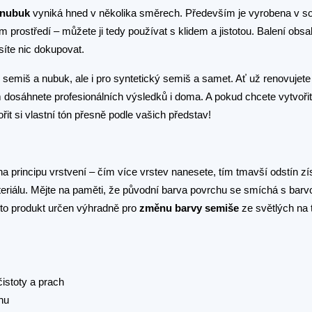
 nubuk
vyniká hned v několika směrech. Především je vyrobena v s
 prostředí – můžete ji tedy používat s klidem a jistotou. Balení obsa
íte nic dokupovat.
 semiš a nubuk, ale i pro syntetický semiš a samet. Ať už renovujete 
dosáhnete profesionálních výsledků i doma. A pokud chcete vytvořit 
t si vlastní tón přesně podle vašich představ!
na principu vrstvení – čím více vrstev nanesete, tím tmavší odstín zí
ateriálu. Mějte na paměti, že původní barva povrchu se smíchá s barv
nto produkt určen výhradně pro
změnu barvy semiše
ze světlých na 
istoty a prach
hu