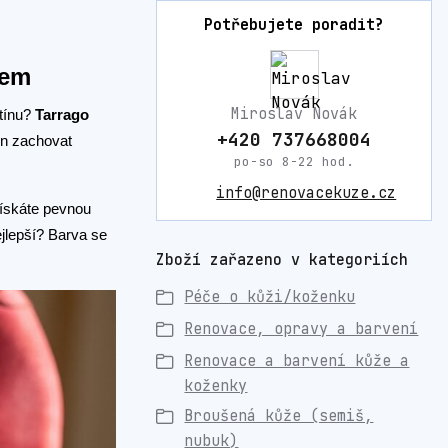
Potřebujete poradit?
kem
Miroslav Novák
stínu?
Tarrago
+420 737668004
en zachovat
po-so 8-22 hod.
info@renovacekuze.cz
získáte pevnou
ejlepší? Barva se
Zboží zařazeno v kategoriích
Péče o kůži/koženku
Renovace, opravy a barvení
Renovace a barvení kůže a
koženky
Broušená kůže (semiš,
nubuk)