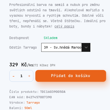
Profesionální barva na semiš a nubuk pro změnu
světlých odstínů na tmavší. Alkoholové mořidlo s
vysokou kryvostí a rychlým schnutím. Odolné vůči
tření, nepřenáší se. Včetně štětečku. Ideální pro
boty, bundy i nábytek!
celý popis
Dostupnost
Skladem
Odstín Tarrago
329 Kč
/
ks
272 Kč
bez DPH
Přidat do košíku
Číslo produktu:
TDC160390050A
EAN kód:
8427457007390
Výrobce:
Tarrago
Balení:
50ml