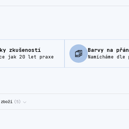
ky zkušeností
Barvy na přán
ce jak 20 let praxe
Namícháme dle 
 zboží
5