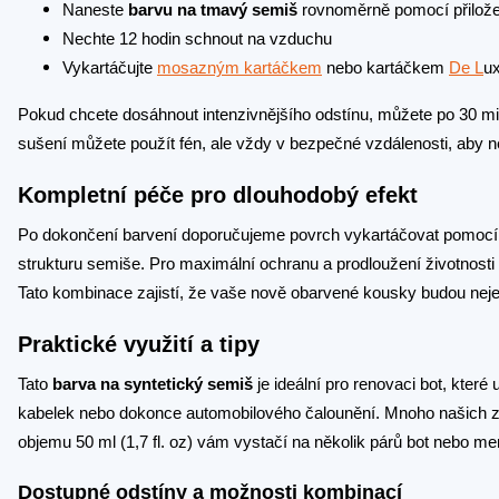
Naneste
barvu na tmavý semiš
rovnoměrně pomocí přilože
Nechte 12 hodin schnout na vzduchu
Vykartáčujte
mosazným kartáčkem
nebo kartáčkem
De L
ux
Pokud chcete dosáhnout intenzivnějšího odstínu, můžete po 30 min
sušení můžete použít fén, ale vždy v bezpečné vzdálenosti, aby n
Kompletní péče pro dlouhodobý efekt
Po dokončení barvení doporučujeme povrch vykartáčovat pomocí 
strukturu semiše. Pro maximální ochranu a prodloužení životnosti
Tato kombinace zajistí, že vaše nově obarvené kousky budou nejen
Praktické využití a tipy
Tato
barva na syntetický semiš
je ideální pro renovaci bot, kter
kabelek nebo dokonce automobilového čalounění. Mnoho našich z
objemu 50 ml (1,7 fl. oz) vám vystačí na několik párů bot nebo me
Dostupné odstíny a možnosti kombinací