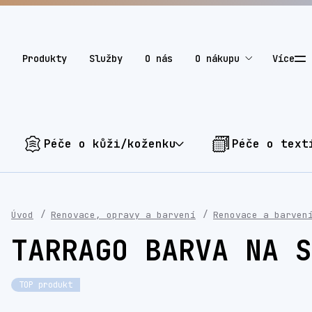
Produkty
Služby
O nás
O nákupu
Více
Péče o kůži/koženku
Péče o text
Úvod
Renovace, opravy a barvení
Renovace a barven
TARRAGO BARVA NA S
TOP produkt