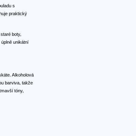
ouladu s
huje praktický
staré boty,
úplně unikátní
skáte. Alkoholová
ou barviva, takže
tmavší tóny,