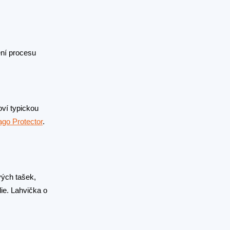
ení procesu
ví typickou
ago Protector
.
vých tašek,
lie. Lahvička o