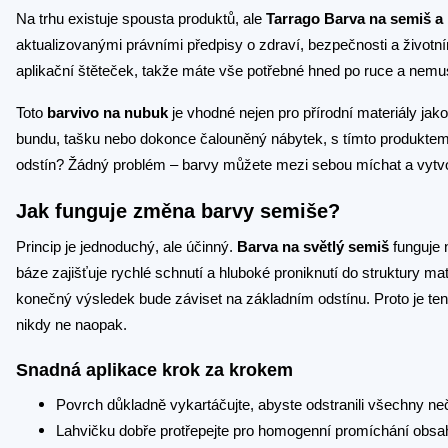
Na trhu existuje spousta produktů, ale
Tarrago Barva na semiš a
aktualizovanými právními předpisy o zdraví, bezpečnosti a životním
aplikační štěteček, takže máte vše potřebné hned po ruce a nemus
Toto
barvivo na nubuk
je vhodné nejen pro přírodní materiály jako
bundu, tašku nebo dokonce čalouněný nábytek, s tímto produktem 
odstín? Žádný problém – barvy můžete mezi sebou míchat a vytvoři
Jak funguje změna barvy semiše?
Princip je jednoduchý, ale účinný.
Barva na světlý semiš
funguje 
báze zajišťuje rychlé schnutí a hluboké proniknutí do struktury m
konečný výsledek bude záviset na základním odstínu. Proto je te
nikdy ne naopak.
Snadná aplikace krok za krokem
Povrch důkladně vykartáčujte, abyste odstranili všechny neč
Lahvičku dobře protřepejte pro homogenní promíchání obsa