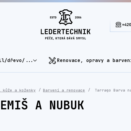
+42
il/dřevo/...
Renovace, opravy a barven
í kůže a koženky
Barvení a renovace
Tarrago Barva n
EMIŠ A NUBUK