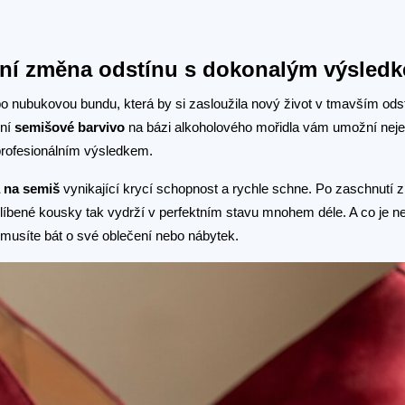
lní změna odstínu s dokonalým výsled
o nubukovou bundu, která by si zasloužila nový život v tmavším od
lní
semišové barvivo
na bázi alkoholového mořidla vám umožní nej
 profesionálním výsledkem.
 na semiš
vynikající krycí schopnost a rychle schne. Po zaschnutí 
blíbené kousky tak vydrží v perfektním stavu mnohem déle. A co je n
emusíte bát o své oblečení nebo nábytek.