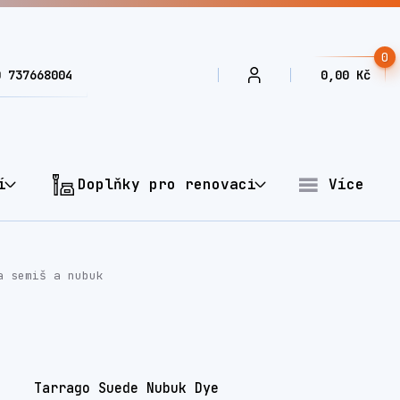
0
0 737668004
0,00 Kč
í
Doplňky pro renovaci
Více
a semiš a nubuk
Tarrago Suede Nubuk Dye