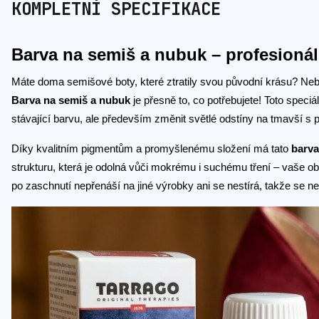
KOMPLETNÍ SPECIFIKACE
Barva na semiš a nubuk – profesioná
Máte doma semišové boty, které ztratily svou původní krásu? Neb
Barva na semiš a nubuk
je přesně to, co potřebujete! Toto speciá
stávající barvu, ale především změnit světlé odstíny na tmavší s
Díky kvalitním pigmentům a promyšlenému složení má tato
barva
strukturu, která je odolná vůči mokrému i suchému tření – vaše o
po zaschnutí nepřenáší na jiné výrobky ani se nestírá, takže se n