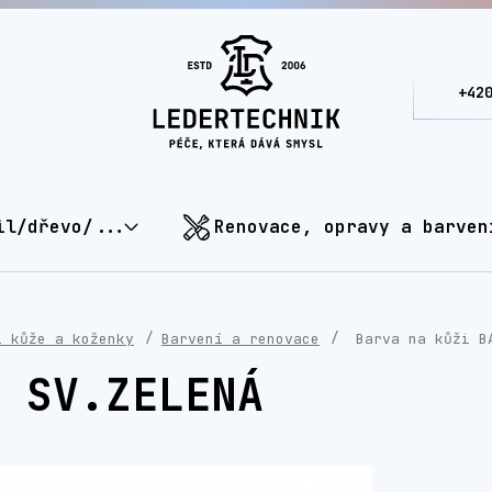
+42
il/dřevo/...
Renovace, opravy a barven
í kůže a koženky
Barvení a renovace
Barva na kůži B
 SV.ZELENÁ