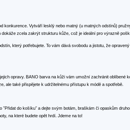
od konkurence. Vytváří lesklý nebo matný (u matných odstínů) pružný 
dokáže zcela zakrýt strukturu kůže, což je ideální pro výrazně pošk
dstín, který potřebujete. To vám dává svobodu a jistotu, že opraven
o jejich opravy. BANO barva na kůži vám umožní zachránit oblíbené k
eníze, ale také přispějete k udržitelnému přístupu k módě a spotřebě.
tko "Přidat do košíku" a dejte svým botám, braškám či opaskům druho
ty, na které budete opět hrdí. Jdeme na to!