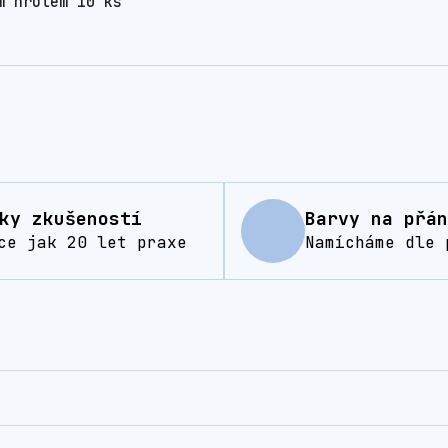
m hrotem 10 ks
ky zkušeností
Barvy na přán
ce jak 20 let praxe
Namícháme dle 