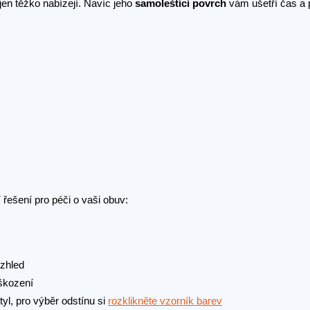
jen těžko nabízejí. Navíc jeho
samoleštící povrch
vám ušetří čas a p
 řešení pro péči o vaši obuv:
zhled
škození
yl, pro výběr odstínu si
rozklikněte vzorník barev