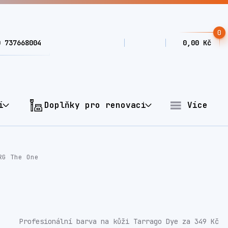
0
0 737668004
0,00 Kč
í
Doplňky pro renovaci
Více
RG The One
Profesionální barva na kůži Tarrago Dye za 349 Kč