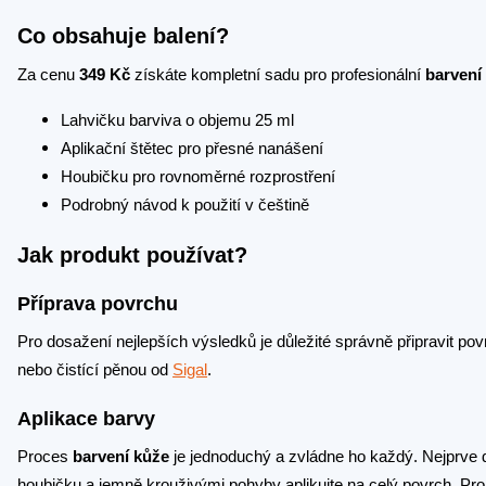
Co obsahuje balení?
Za cenu
349 Kč
získáte kompletní sadu pro profesionální
barvení
Lahvičku barviva o objemu 25 ml
Aplikační štětec pro přesné nanášení
Houbičku pro rovnoměrné rozprostření
Podrobný návod k použití v češtině
Jak produkt používat?
Příprava povrchu
Pro dosažení nejlepších výsledků je důležité správně připravit po
nebo čistící pěnou od
Sigal
.
Aplikace barvy
Proces
barvení kůže
je jednoduchý a zvládne ho každý. Nejprve 
houbičku a jemně krouživými pohyby aplikujte na celý povrch. P