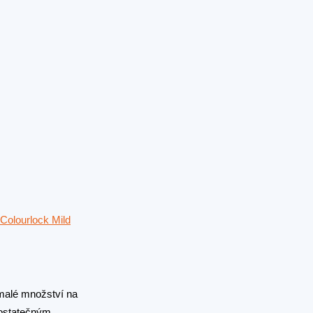
Colourlock Mild
 malé množství na
dostatečným