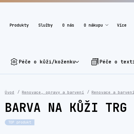
Produkty
Služby
O nás
O nákupu
Více
Péče o kůži/koženku
Péče o text
Úvod
Renovace, opravy a barvení
Renovace a barven
BARVA NA KŮŽI TRG 
TOP produkt