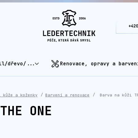
+42
il/dřevo/...
Renovace, opravy a barven
í kůže a koženky
Barvení a renovace
Barva na kůži T
THE ONE