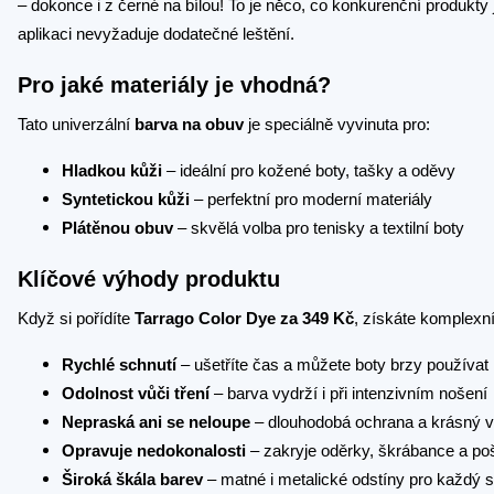
– dokonce i z černé na bílou! To je něco, co konkurenční produkty 
aplikaci nevyžaduje dodatečné leštění.
Pro jaké materiály je vhodná?
Tato univerzální
barva na obuv
je speciálně vyvinuta pro:
Hladkou kůži
– ideální pro kožené boty, tašky a oděvy
Syntetickou kůži
– perfektní pro moderní materiály
Plátěnou obuv
– skvělá volba pro tenisky a textilní boty
Klíčové výhody produktu
Když si pořídíte
Tarrago Color Dye za 349 Kč
, získáte komplexní
Rychlé schnutí
– ušetříte čas a můžete boty brzy používat
Odolnost vůči tření
– barva vydrží i při intenzivním nošení
Nepraská ani se neloupe
– dlouhodobá ochrana a krásný v
Opravuje nedokonalosti
– zakryje oděrky, škrábance a po
Široká škála barev
– matné i metalické odstíny pro každý st