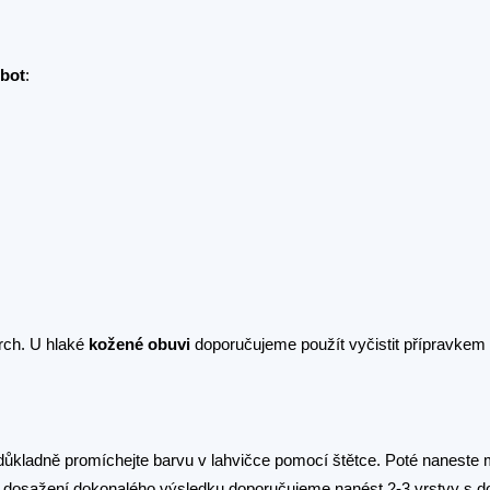
 bot
:
vrch. U hlaké
kožené obuvi
doporučujeme použít vyčistit přípravkem
důkladně promíchejte barvu v lahvičce pomocí štětce. Poté naneste
ro dosažení dokonalého výsledku doporučujeme nanést 2-3 vrstvy s 