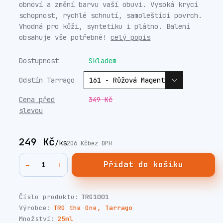
obnoví a změní barvu vaší obuvi. Vysoká krycí
schopnost, rychlé schnutí, samoleštící povrch.
Vhodná pro kůži, syntetiku i plátno. Balení
obsahuje vše potřebné!
celý popis
Dostupnost
Skladem
Odstín Tarrago
Cena před
349 Kč
slevou
249 Kč
/
ks
206 Kč
bez DPH
Přidat do košíku
Číslo produktu:
TRG1001
Výrobce:
TRG the One, Tarrago
Množství:
25ml