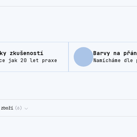
ky zkušeností
Barvy na přán
ce jak 20 let praxe
Namícháme dle 
 zboží
6