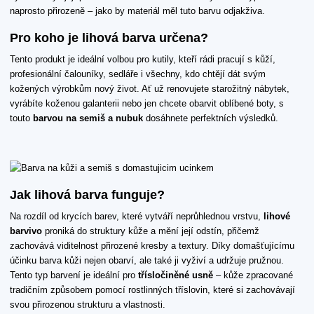
naprosto přirozeně – jako by materiál měl tuto barvu odjakživa.
Pro koho je lihová barva určena?
Tento produkt je ideální volbou pro kutily, kteří rádi pracují s kůží,
profesionální čalouníky, sedláře i všechny, kdo chtějí dát svým
kožených výrobkům nový život. Ať už renovujete starožitný nábytek,
vyrábíte koženou galanterii nebo jen chcete obarvit oblíbené boty, s
touto
barvou na semiš a nubuk
dosáhnete perfektních výsledků.
Jak lihová barva funguje?
Na rozdíl od krycích barev, které vytváří neprůhlednou vrstvu,
lihové
barvivo
proniká do struktury kůže a mění její odstín, přičemž
zachovává viditelnost přirozené kresby a textury. Díky domašťujícímu
účinku barva kůži nejen obarví, ale také ji vyživí a udržuje pružnou.
Tento typ barvení je ideální pro
třísločiněné usně
– kůže zpracované
tradičním způsobem pomocí rostlinných tříslovin, které si zachovávají
svou přirozenou strukturu a vlastnosti.