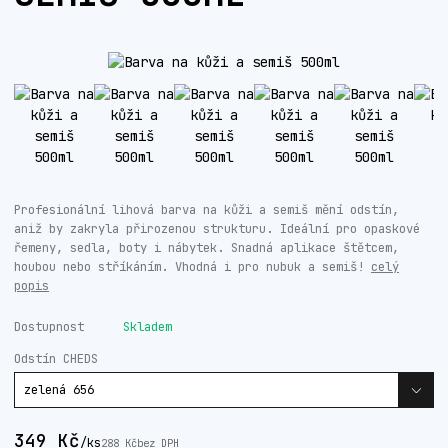
Profesionální lihová barva na kůži a semiš mění odstín,
aniž by zakryla přirozenou strukturu. Ideální pro opaskové
řemeny, sedla, boty i nábytek. Snadná aplikace štětcem,
houbou nebo stříkáním. Vhodná i pro nubuk a semiš!
celý
popis
Dostupnost
Skladem
Odstín CHEDS
349 Kč
/
ks
288 Kč
bez DPH