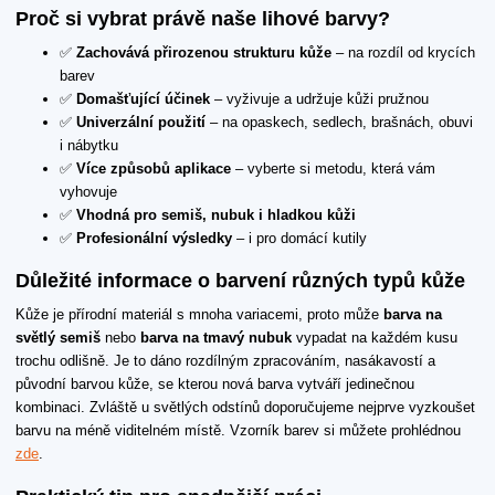
Proč si vybrat právě naše lihové barvy?
✅
Zachovává přirozenou strukturu kůže
– na rozdíl od krycích
barev
✅
Domašťující účinek
– vyživuje a udržuje kůži pružnou
✅
Univerzální použití
– na opaskech, sedlech, brašnách, obuvi
i nábytku
✅
Více způsobů aplikace
– vyberte si metodu, která vám
vyhovuje
✅
Vhodná pro semiš, nubuk i hladkou kůži
✅
Profesionální výsledky
– i pro domácí kutily
Důležité informace o barvení různých typů kůže
Kůže je přírodní materiál s mnoha variacemi, proto může
barva na
světlý semiš
nebo
barva na tmavý nubuk
vypadat na každém kusu
trochu odlišně. Je to dáno rozdílným zpracováním, nasákavostí a
původní barvou kůže, se kterou nová barva vytváří jedinečnou
kombinaci. Zvláště u světlých odstínů doporučujeme nejprve vyzkoušet
barvu na méně viditelném místě. Vzorník barev si můžete prohlédnou
zde
.