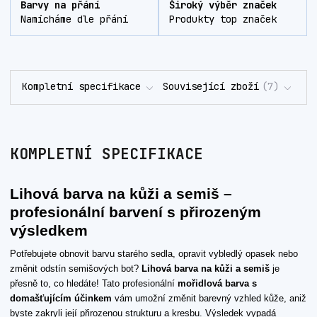
Barvy na přání
Široký výběr značek
Namícháme dle přání
Produkty top značek
Kompletní specifikace
Související zboží
7
KOMPLETNÍ SPECIFIKACE
Lihová barva na kůži a semiš –
profesionální barvení s přirozeným
výsledkem
Potřebujete obnovit barvu starého sedla, opravit vybledlý opasek nebo
změnit odstín semišových bot?
Lihová barva na kůži a semiš
je
přesně to, co hledáte! Tato profesionální
mořidlová barva s
domašťujícím účinkem
vám umožní změnit barevný vzhled kůže, aniž
byste zakryli její přirozenou strukturu a kresbu. Výsledek vypadá