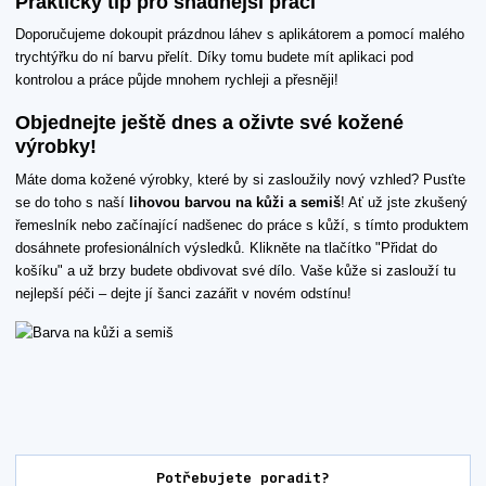
Praktický tip pro snadnější práci
Doporučujeme dokoupit prázdnou láhev s aplikátorem a pomocí malého
trychtýřku do ní barvu přelít. Díky tomu budete mít aplikaci pod
kontrolou a práce půjde mnohem rychleji a přesněji!
Objednejte ještě dnes a oživte své kožené
výrobky!
Máte doma kožené výrobky, které by si zasloužily nový vzhled? Pusťte
se do toho s naší
lihovou barvou na kůži a semiš
! Ať už jste zkušený
řemeslník nebo začínající nadšenec do práce s kůží, s tímto produktem
dosáhnete profesionálních výsledků. Klikněte na tlačítko "Přidat do
košíku" a už brzy budete obdivovat své dílo. Vaše kůže si zaslouží tu
nejlepší péči – dejte jí šanci zazářit v novém odstínu!
Potřebujete poradit?