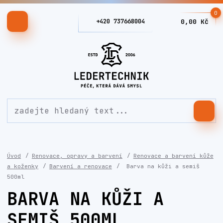
0
+420 737668004
0,00 Kč
Úvod
Renovace, opravy a barvení
Renovace a barvení kůže
a koženky
Barvení a renovace
Barva na kůži a semiš
500ml
BARVA NA KŮŽI A
SEMIŠ 500ML