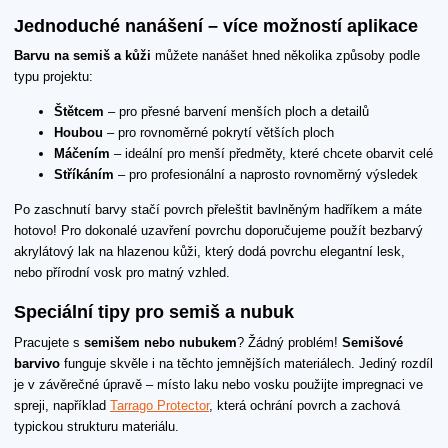
Jednoduché nanášení – více možností aplikace
Barvu na semiš a kůži
můžete nanášet hned několika způsoby podle
typu projektu:
Štětcem
– pro přesné barvení menších ploch a detailů
Houbou
– pro rovnoměrné pokrytí větších ploch
Máčením
– ideální pro menší předměty, které chcete obarvit celé
Stříkáním
– pro profesionální a naprosto rovnoměrný výsledek
Po zaschnutí barvy stačí povrch přeleštit bavlněným hadříkem a máte
hotovo! Pro dokonalé uzavření povrchu doporučujeme použít bezbarvý
akrylátový lak na hlazenou kůži, který dodá povrchu elegantní lesk,
nebo přírodní vosk pro matný vzhled.
Speciální tipy pro semiš a nubuk
Pracujete s
semišem nebo nubukem
? Žádný problém!
Semišové
barvivo
funguje skvěle i na těchto jemnějších materiálech. Jediný rozdíl
je v závěrečné úpravě – místo laku nebo vosku použijte impregnaci ve
spreji, například
Tarrago Protector
, která ochrání povrch a zachová
typickou strukturu materiálu.