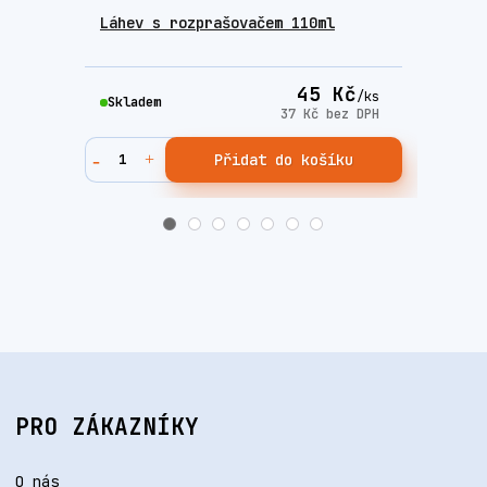
Láhev s rozprašovačem 110ml
Tarr
45 Kč
/
ks
Skladem
Skla
37 Kč
bez DPH
Přidat do košíku
PRO ZÁKAZNÍKY
O nás