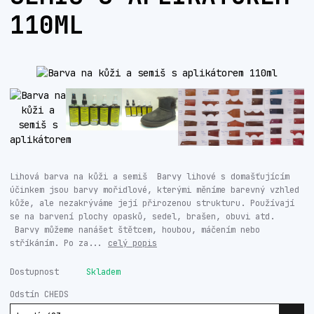
110ML
Lihová barva na kůži a semiš Barvy lihové s domašťujícím
účinkem jsou barvy mořidlové, kterými měníme barevný vzhled
kůže, ale nezakrýváme její přirozenou strukturu. Používají
se na barvení plochy opasků, sedel, brašen, obuvi atd.
Barvy můžeme nanášet štětcem, houbou, máčením nebo
stříkáním. Po za...
celý popis
Dostupnost
Skladem
Odstín CHEDS