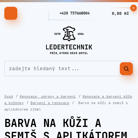
0
+420 737668004
0,00 Kč
Úvod
Renovace, opravy a barvení
Renovace a barvení kůže
a koženky
Barvení a renovace
Barva na kůži a semiš s
aplikátorem 110ml
BARVA NA KŮŽI A
SEMIŠ S APLIKÁTOREM