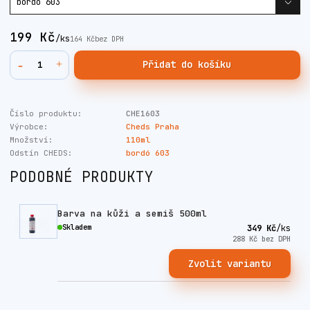
199 Kč
/
ks
164 Kč
bez DPH
Přidat do košíku
Číslo produktu:
CHE1603
Výrobce:
Cheds Praha
Množství:
110ml
Odstín CHEDS:
bordó 603
PODOBNÉ PRODUKTY
Barva na kůži a semiš 500ml
Skladem
349 Kč
/
ks
288 Kč
bez DPH
Zvolit variantu