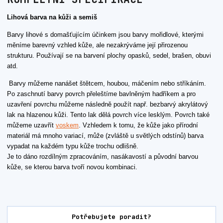
Lihová barva na kůži a semiš
Barvy lihové s domašťujícím účinkem jsou barvy mořidlové, kterými
měníme barevný vzhled kůže, ale nezakrýváme její přirozenou
strukturu. Používají se na barvení plochy opasků, sedel, brašen, obuvi
atd.
Barvy můžeme nanášet štětcem, houbou, máčením nebo stříkáním.
Po zaschnutí barvy povrch přeleštíme bavlněným hadříkem a pro
uzavření povrchu můžeme následně použít např. bezbarvý akrylátový
lak na hlazenou kůži. Tento lak dělá povrch více lesklým. Povrch také
můžeme uzavřít
voskem
. Vzhledem k tomu, že kůže jako přírodní
materiál má mnoho variací, může (zvláště u světlých odstínů) barva
vypadat na každém typu kůže trochu odlišně.
Je to dáno rozdílným zpracováním, nasákavostí a původní barvou
kůže, se kterou barva tvoří novou kombinaci.
Potřebujete poradit?