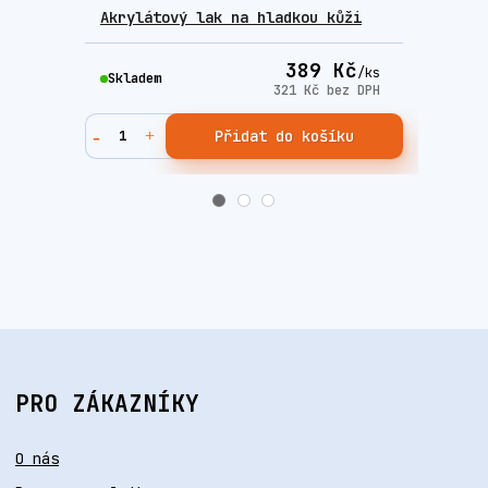
Akrylátový lak na hladkou kůži
Rapi
389 Kč
/
ks
Skladem
Skla
321 Kč
bez DPH
Přidat do košíku
PRO ZÁKAZNÍKY
O nás