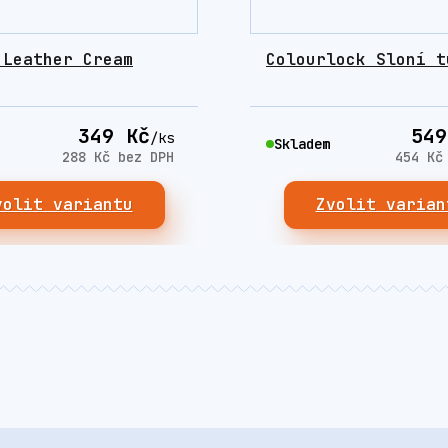
 Leather Cream
Colourlock Sloní t
349 Kč
549
/
ks
Skladem
288 Kč
bez DPH
454 K
volit variantu
Zvolit varian