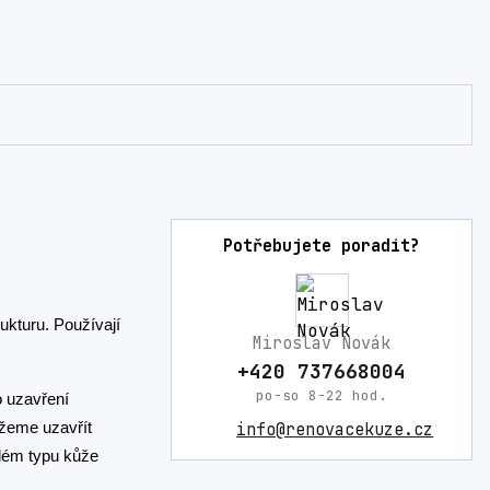
Potřebujete poradit?
ukturu. Používají
Miroslav Novák
+420 737668004
po-so 8-22 hod.
 uzavření
ůžeme uzavřít
info@renovacekuze.cz
ždém typu kůže