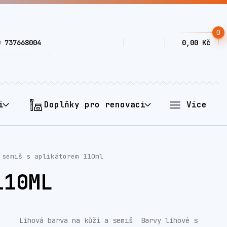
0
0 737668004
0,00 Kč
í
Doplňky pro renovaci
Více
semiš s aplikátorem 110ml
110ML
Lihová barva na kůži a semiš Barvy lihové s