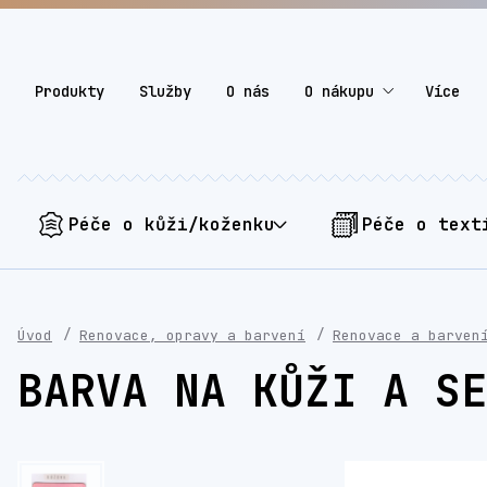
Produkty
Služby
O nás
O nákupu
Více
Péče o kůži/koženku
Péče o text
Úvod
Renovace, opravy a barvení
Renovace a barven
BARVA NA KŮŽI A SE