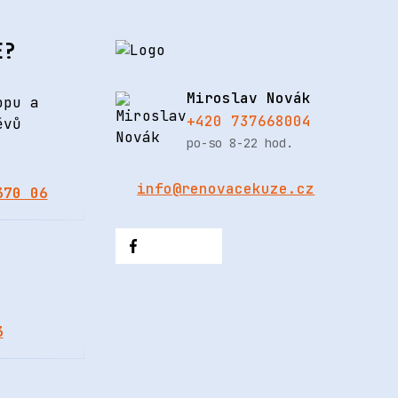
E?
Miroslav Novák
opu a
+420 737668004
ěvů
po-so 8-22 hod.
info@renovacekuze.cz
370 06
3