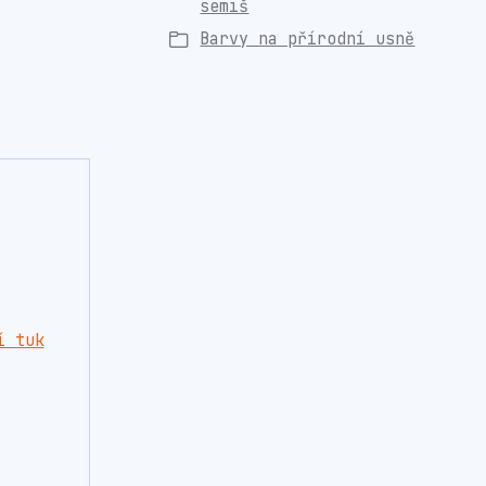
semiš
Barvy na přírodní usně