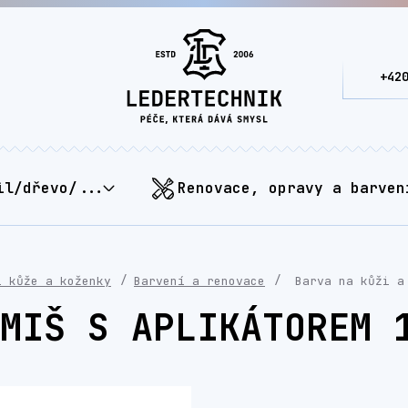
+42
il/dřevo/...
Renovace, opravy a barven
í kůže a koženky
Barvení a renovace
Barva na kůži a 
MIŠ S APLIKÁTOREM 