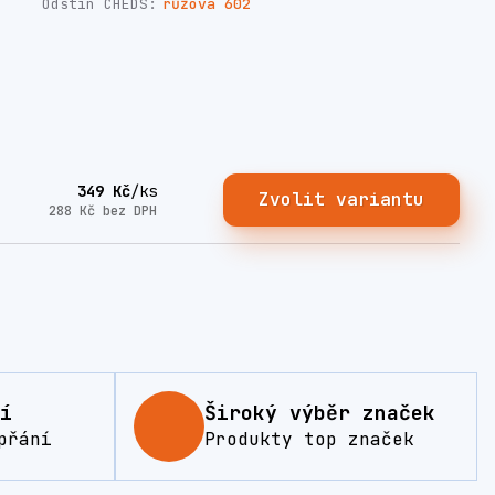
Odstín CHEDS:
růžová 602
349 Kč
/
ks
Zvolit variantu
288 Kč
bez DPH
í
Široký výběr značek
přání
Produkty top značek