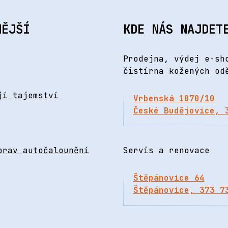
NĚJŠÍ
KDE NÁS NAJDET
Prodejna, výdej e-sh
čistírna kožených od
jí tajemství
Vrbenská 1070/10
České Budějovice, 
prav autočalounění
Servis a renovace
Štěpánovice 64
Štěpánovice, 373 7