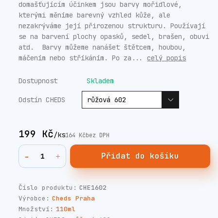
domašťujícím účinkem jsou barvy mořidlové,
kterými měníme barevný vzhled kůže, ale
nezakrýváme její přirozenou strukturu. Používají
se na barvení plochy opasků, sedel, brašen, obuvi
atd. Barvy můžeme nanášet štětcem, houbou,
máčením nebo stříkáním. Po za...
celý popis
Dostupnost
Skladem
Odstín CHEDS
199 Kč
/
ks
164 Kč
bez DPH
Přidat do košíku
Číslo produktu:
CHE1602
Výrobce:
Cheds Praha
Množství:
110ml