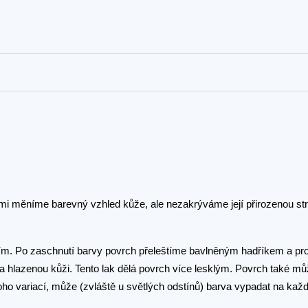
mi měníme barevný vzhled kůže, ale nezakrýváme její přirozenou str
. Po zaschnutí barvy povrch přeleštíme bavlněným hadříkem a pro
 hlazenou kůži. Tento lak dělá povrch více lesklým. Povrch také m
oho variací, může (zvláště u světlých odstínů) barva vypadat na ka