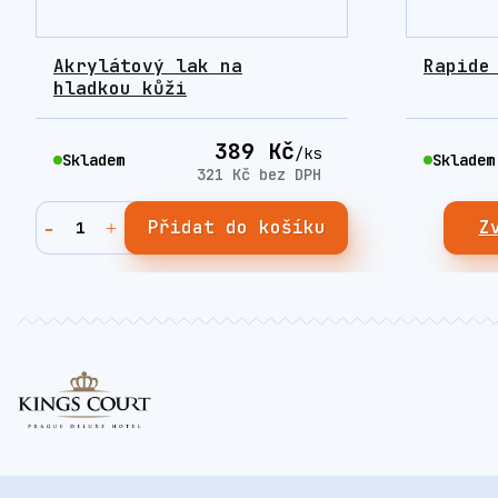
Akrylátový lak na
Rapide
hladkou kůži
389 Kč
/
ks
Skladem
Skladem
321 Kč
bez DPH
Přidat do košíku
Z