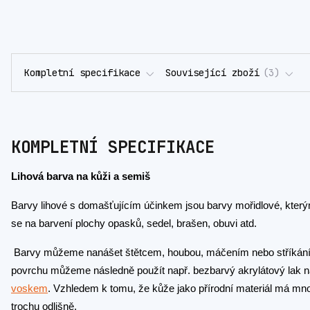
Kompletní specifikace
Související zboží
3
KOMPLETNÍ SPECIFIKACE
Lihová barva na kůži a semiš
Barvy lihové s domašťujícím účinkem jsou barvy mořidlové, který
se na barvení plochy opasků, sedel, brašen, obuvi atd.
Barvy můžeme nanášet štětcem, houbou, máčením nebo stříkáním
povrchu můžeme následně použít např. bezbarvý akrylátový lak na
voskem
. Vzhledem k tomu, že kůže jako přírodní materiál má mn
trochu odlišně.