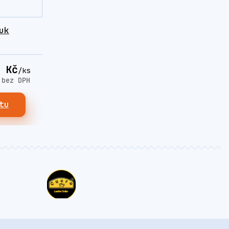
uk
 Kč
/
ks
č
bez DPH
tu