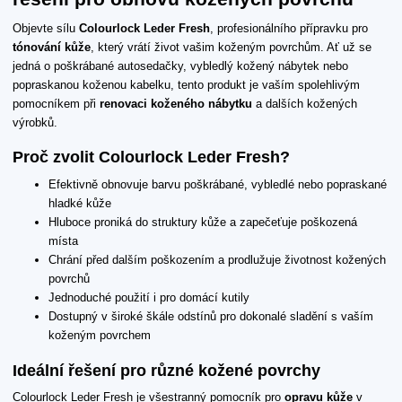
Objevte sílu
Colourlock Leder Fresh
, profesionálního přípravku pro
tónování kůže
, který vrátí život vašim koženým povrchům. Ať už se
jedná o poškrábané autosedačky, vybledlý kožený nábytek nebo
popraskanou koženou kabelku, tento produkt je vaším spolehlivým
pomocníkem při
renovaci koženého nábytku
a dalších kožených
výrobků.
Proč zvolit Colourlock Leder Fresh?
Efektivně obnovuje barvu poškrábané, vybledlé nebo popraskané
hladké kůže
Hluboce proniká do struktury kůže a zapečeťuje poškozená
místa
Chrání před dalším poškozením a prodlužuje životnost kožených
povrchů
Jednoduché použití i pro domácí kutily
Dostupný v široké škále odstínů pro dokonalé sladění s vaším
koženým povrchem
Ideální řešení pro různé kožené povrchy
Colourlock Leder Fresh je všestranný pomocník pro
opravu kůže
v