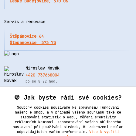
České Budějovice, 370 06
Servis a renovace
Štěpánovice 64
Štěpánovice, 373 73
Miroslav Novák
+420 737668004
po-so 8-22 hod.
info@renovacekuze.cz
🍪 Jak byste rádi své cookies?
Soubory cookies používáme ke správnému fungování
našeho e-shopu a v případě vašeho souhlasu také ke
sledování statistik o webu, měření efektivity
reklamních kampaní, zapamatování vašeho oblíbeného
nastavení při používání stránek, či zobrazení reklam
odpovídajících vašim preferencím.
Více k využití