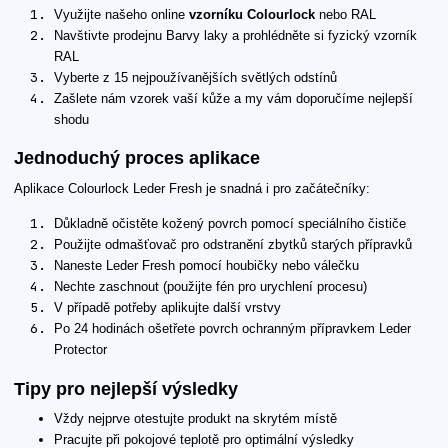
Využijte našeho online
vzorníku Colourlock
nebo RAL
Navštivte prodejnu Barvy laky a prohlédněte si fyzický vzorník
RAL
Vyberte z 15 nejpoužívanějších světlých odstínů
Zašlete nám vzorek vaší kůže a my vám doporučíme nejlepší
shodu
Jednoduchý proces aplikace
Aplikace Colourlock Leder Fresh je snadná i pro začátečníky:
Důkladně očistěte kožený povrch pomocí speciálního čističe
Použijte odmašťovač pro odstranění zbytků starých přípravků
Naneste Leder Fresh pomocí houbičky nebo válečku
Nechte zaschnout (použijte fén pro urychlení procesu)
V případě potřeby aplikujte další vrstvy
Po 24 hodinách ošetřete povrch ochranným přípravkem Leder
Protector
Tipy pro nejlepší výsledky
Vždy nejprve otestujte produkt na skrytém místě
Pracujte při pokojové teplotě pro optimální výsledky