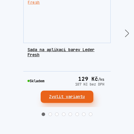
Sada na aplikaci barev Leder
Houb
Fresh
krém
129 Kč
/
ks
Skla
Skladem
107 Kč
bez DPH
Zvolit variantu