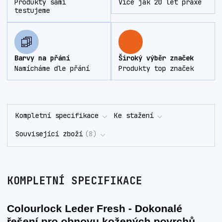
Produkty sami
Více jak 20 let praxe
testujeme
Barvy na přání
Široký výběr značek
Namícháme dle přání
Produkty top značek
Kompletní specifikace
Ke stažení
Související zboží
8
KOMPLETNÍ SPECIFIKACE
Colourlock Leder Fresh - Dokonalé
řešení pro obnovu kožených povrchů