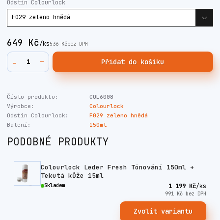
Odstín Colourlock
649 Kč
/
ks
536 Kč
bez DPH
Přidat do košíku
Číslo produktu:
COL6008
Výrobce:
Colourlock
Odstín Colourlock:
F029 zeleno hnědá
Balení:
150ml
PODOBNÉ PRODUKTY
Colourlock Leder Fresh Tónování 150ml +
Tekutá kůže 15ml
Skladem
1 199 Kč
/
ks
991 Kč
bez DPH
Zvolit variantu