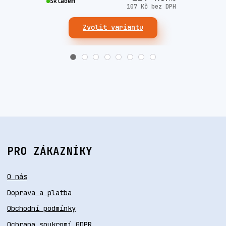
Skla
Skladem
107 Kč
bez DPH
Zvolit variantu
PRO ZÁKAZNÍKY
O nás
Doprava a platba
Obchodní podmínky
Ochrana soukromí GDPR