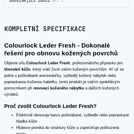
Související zboží
8
KOMPLETNÍ SPECIFIKACE
Colourlock Leder Fresh - Dokonalé
řešení pro obnovu kožených povrchů
Objevte sílu
Colourlock Leder Fresh
, profesionálního přípravku pro
tónování kůže
, který vrátí život vašim koženým povrchům. Ať už se
jedná o poškrábané autosedačky, vybledlý kožený nábytek nebo
popraskanou koženou kabelku, tento produkt je vaším spolehlivým
pomocníkem při
renovaci koženého nábytku
a dalších kožených
výrobků.
Proč zvolit Colourlock Leder Fresh?
Efektivně obnovuje barvu poškrábané, vybledlé nebo popraskané
hladké kůže
Hluboce proniká do struktury kůže a zapečeťuje poškozená
místa