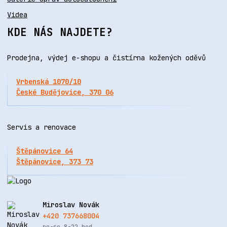
Videa
KDE NÁS NAJDETE?
Prodejna, výdej e-shopu a čistírna kožených oděvů
Vrbenská 1070/10
České Budějovice, 370 06
Servis a renovace
Štěpánovice 64
Štěpánovice, 373 73
Miroslav Novák
+420 737668004
po-so 8-22 hod.