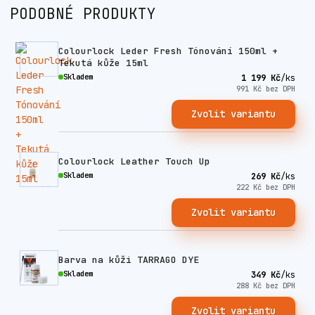
PODOBNÉ PRODUKTY
Colourlock Leder Fresh Tónování 150ml +
Tekutá kůže 15ml
Skladem
1 199 Kč
/
ks
991 Kč
bez DPH
Zvolit variantu
Colourlock Leather Touch Up
Skladem
269 Kč
/
ks
222 Kč
bez DPH
Zvolit variantu
Barva na kůži TARRAGO DYE
Skladem
349 Kč
/
ks
288 Kč
bez DPH
Zvolit variantu