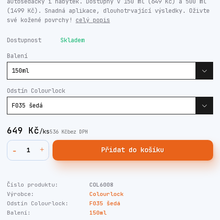
autosedačky i nábytek. Dostupný v 150 ml (649 Kč) a 500 ml
(1499 Kč). Snadná aplikace, dlouhotrvající výsledky. Oživte
své kožené povrchy!
celý popis
Dostupnost
Skladem
Balení
Odstín Colourlock
649 Kč
/
ks
536 Kč
bez DPH
Přidat do košíku
Číslo produktu:
COL6008
Výrobce:
Colourlock
Odstín Colourlock:
F035 šedá
Balení:
150ml