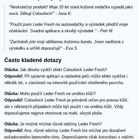
"Neskutečný produkt! Moje 10 let stará kožená sedačka vypadá jako
nová. Děkuji Colourlock!" - Jana K.
"Použil jsem Leder Fresh na autosedačky a výsledek předčil moje
očekávání. Snadná aplikace a skvělý výsledek." - Petr M.
"Zachránili jste moji oblíbenou koženou bundu. Jsem nadšená z
výsledku a určitě doporučuji!" - Eva S.
Často kladené dotazy
Otázka:
Jak dlouho vydrží efekt Colourlock Leder Fresh?
Odpověď:
Při správné aplikaci a následné péči může efekt vydržet i
několik let, v závislosti na intenzitě používání ošetřeného povrchu.
Otázka:
Mohu použít Leder Fresh na umělou kůži?
Odpověď:
Colourlock Leder Fresh je primárně určen pro pravou kůži,
ale v některých případech může být použit i na umělou kůži. Vždy
doporučujeme nejprve otestovat na malé, skryté ploše.
Otázka:
Je možné míchat různé odstíny Leder Fresh?
Odpověď:
Ano, různé odstíny Leder Fresh lze míchat pro dosažení
požadovaného barevného tónu. Doporučujeme však konzultaci s našimi