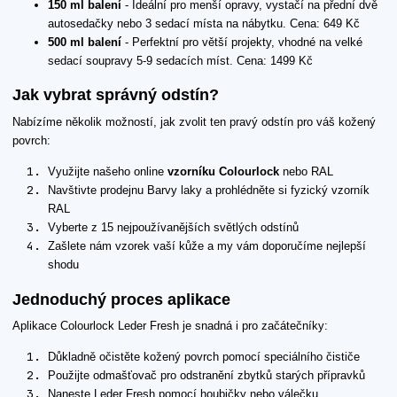
150 ml balení
- Ideální pro menší opravy, vystačí na přední dvě
autosedačky nebo 3 sedací místa na nábytku. Cena: 649 Kč
500 ml balení
- Perfektní pro větší projekty, vhodné na velké
sedací soupravy 5-9 sedacích míst. Cena: 1499 Kč
Jak vybrat správný odstín?
Nabízíme několik možností, jak zvolit ten pravý odstín pro váš kožený
povrch:
Využijte našeho online
vzorníku Colourlock
nebo RAL
Navštivte prodejnu Barvy laky a prohlédněte si fyzický vzorník
RAL
Vyberte z 15 nejpoužívanějších světlých odstínů
Zašlete nám vzorek vaší kůže a my vám doporučíme nejlepší
shodu
Jednoduchý proces aplikace
Aplikace Colourlock Leder Fresh je snadná i pro začátečníky:
Důkladně očistěte kožený povrch pomocí speciálního čističe
Použijte odmašťovač pro odstranění zbytků starých přípravků
Naneste Leder Fresh pomocí houbičky nebo válečku