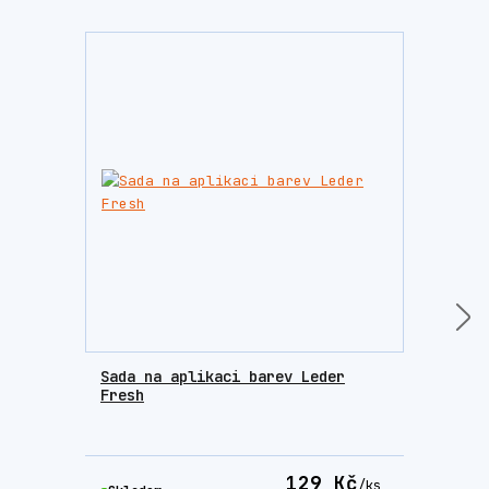
Sada na aplikaci barev Leder
Houb
Fresh
krém
129 Kč
/
ks