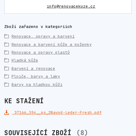
info@renovacekuze.cz
Zboží zařazeno v kategoriích
Renovace, opravy a barvení
Renovace a barvení kůže a koženky
Renovace a opravy plastů
Hladká kůže
Barvení a renovace
Plniče, barvy a laky
Barvy na hladkou kůži
KE STAŽENÍ
37166_354__ps_2Navod-Leder-Fresh.pdf
SOUVISEJÍCÍ ZBOŽÍ
8