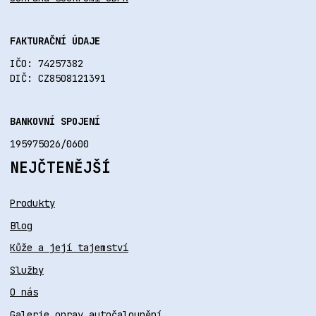
FAKTURAČNÍ ÚDAJE
IČO: 74257382
DIČ: CZ8508121391
BANKOVNÍ SPOJENÍ
195975026/0600
NEJČTENĚJŠÍ
Produkty
Blog
Kůže a její tajemství
Služby
O nás
Galerie oprav autočalounění