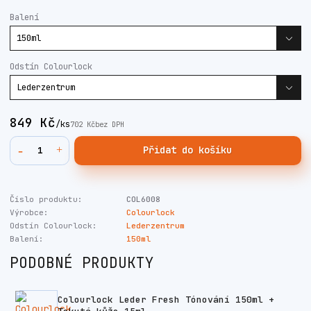
Balení
Odstín Colourlock
849 Kč
/
ks
702 Kč
bez DPH
Přidat do košíku
Číslo produktu:
COL6008
Výrobce:
Colourlock
Odstín Colourlock:
Lederzentrum
Balení:
150ml
PODOBNÉ PRODUKTY
Colourlock Leder Fresh Tónování 150ml +