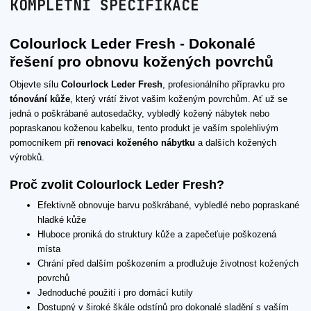
KOMPLETNÍ SPECIFIKACE
Colourlock Leder Fresh - Dokonalé
řešení pro obnovu kožených povrchů
Objevte sílu
Colourlock Leder Fresh
, profesionálního přípravku pro
tónování kůže
, který vrátí život vašim koženým povrchům. Ať už se
jedná o poškrábané autosedačky, vybledlý kožený nábytek nebo
popraskanou koženou kabelku, tento produkt je vaším spolehlivým
pomocníkem při
renovaci koženého nábytku
a dalších kožených
výrobků.
Proč zvolit Colourlock Leder Fresh?
Efektivně obnovuje barvu poškrábané, vybledlé nebo popraskané
hladké kůže
Hluboce proniká do struktury kůže a zapečeťuje poškozená
místa
Chrání před dalším poškozením a prodlužuje životnost kožených
povrchů
Jednoduché použití i pro domácí kutily
Dostupný v široké škále odstínů pro dokonalé sladění s vaším