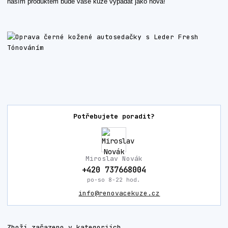
naším produktem bude vaše kůže vypadat jako nová!
Potřebujete poradit?
Miroslav Novák
+420 737668004
po-so 8-22 hod.
info@renovacekuze.cz
Zboží zařazeno v kategoriích