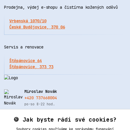
Prodejna, výdej e-shopu a čistírna kožených oděvů
Vrbenská 1070/10
České Budějovice, 370 06
Servis a renovace
Štěpánovice 64
Štěpánovice, 373 73
Miroslav Novák
+420 737668004
po-so 8-22 hod.
info@renovacekuze.cz
🍪 Jak byste rádi své cookies?
Soubory cookies používáme ke správnému fungování