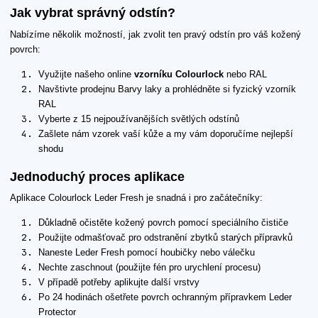
Jak vybrat správný odstín?
Nabízíme několik možností, jak zvolit ten pravý odstín pro váš kožený
povrch:
Využijte našeho online
vzorníku Colourlock
nebo RAL
Navštivte prodejnu Barvy laky a prohlédněte si fyzický vzorník
RAL
Vyberte z 15 nejpoužívanějších světlých odstínů
Zašlete nám vzorek vaší kůže a my vám doporučíme nejlepší
shodu
Jednoduchý proces aplikace
Aplikace Colourlock Leder Fresh je snadná i pro začátečníky:
Důkladně očistěte kožený povrch pomocí speciálního čističe
Použijte odmašťovač pro odstranění zbytků starých přípravků
Naneste Leder Fresh pomocí houbičky nebo válečku
Nechte zaschnout (použijte fén pro urychlení procesu)
V případě potřeby aplikujte další vrstvy
Po 24 hodinách ošetřete povrch ochranným přípravkem Leder
Protector