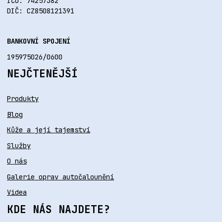
IČO: 74257382
DIČ: CZ8508121391
BANKOVNÍ SPOJENÍ
195975026/0600
NEJČTENĚJŠÍ
Produkty
Blog
Kůže a její tajemství
Služby
O nás
Galerie oprav autočalounění
Videa
KDE NÁS NAJDETE?