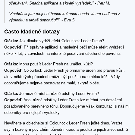
očekávání. Snadná aplikace a skvělý výsledek." - Petr M.
"Zachránili jste moji oblíbenou koženou bundu. Jsem nadšená z
výsledku a určitě doporučuji!" - Eva S.
Často kladené dotazy
Otázka:
Jak dlouho vydrží efekt Colourlock Leder Fresh?
Odpověď:
Při správné aplikaci a následné péči může efekt vydržet i
několik let, v závislosti na intenzitě používání ošetřeného povrchu.
Otázka:
Mohu použít Leder Fresh na umělou kůži?
Odpověď:
Colourlock Leder Fresh je primárně určen pro pravou kůži,
ale v některých případech může být použit i na umělou kůži. Vždy
doporučujeme nejprve otestovat na malé, skryté ploše.
Otázka:
Je možné míchat různé odstíny Leder Fresh?
Odpověď:
Ano, různé odstíny Leder Fresh lze míchat pro dosažení
požadovaného barevného tónu. Doporučujeme však konzultaci s našimi
odborníky pro nejlepší výsledky.
Neváhejte a objednejte si Colourlock Leder Fresh ještě dnes. Vraťte
svým koženým povrchům původní krásu a prodlužte jejich životnost. S