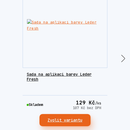
Sada na aplikaci barev Leder
Houb
Fresh
krém
129 Kč
/
ks
Skla
Skladem
107 Kč
bez DPH
Zvolit variantu