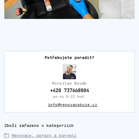
Potřebujete poradit?
Miroslav Novák
+420 737668004
po-so 8-22 hod.
info@renovacekuze.cz
Zboží zařazeno v kategoriích
Renovace, opravy a barvení