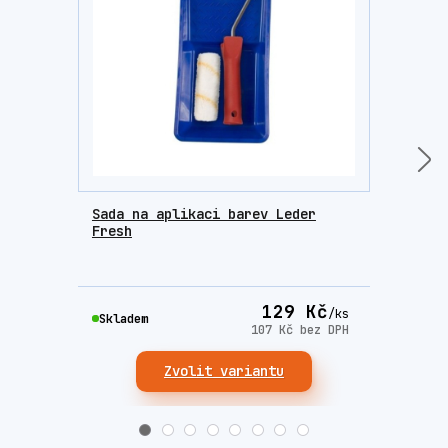
Sada na aplikaci barev Leder
Houb
Fresh
krém
129 Kč
/
ks
Skla
Skladem
107 Kč
bez DPH
Zvolit variantu