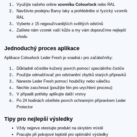
Využijte našeho online
vzorníku Colourlock
nebo RAL
Navštivte prodejnu Barvy laky a prohlédněte si fyzický vzorník
RAL
Vyberte z 15 nejpoužívanějších světlých odstínů
Zašlete nám vzorek vaší kůže a my vám doporučíme nejlepší
shodu
Jednoduchý proces aplikace
Aplikace Colourlock Leder Fresh je snadná i pro začátečníky:
Důkladně očistěte kožený povrch pomocí speciálního čističe
Použijte odmašťovač pro odstranění zbytků starých přípravků
Naneste Leder Fresh pomocí houbičky nebo válečku
Nechte zaschnout (použijte fén pro urychlení procesu)
V případě potřeby aplikujte další vrstvy
Po 24 hodinách ošetřete povrch ochranným přípravkem Leder
Protector
Tipy pro nejlepší výsledky
Vždy nejprve otestujte produkt na skrytém místě
Pracujte při pokojové teplotě pro optimální výsledky