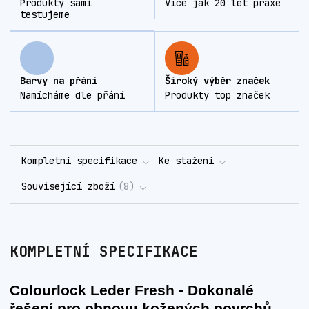
Produkty sami
Více jak 20 let praxe
testujeme
Barvy na přání
Široký výběr značek
Namícháme dle přání
Produkty top značek
Kompletní specifikace
Ke stažení
Související zboží
8
KOMPLETNÍ SPECIFIKACE
Colourlock Leder Fresh - Dokonalé
řešení pro obnovu kožených povrchů