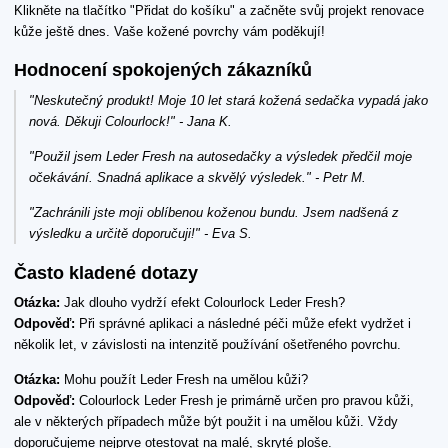
Klikněte na tlačítko "Přidat do košíku" a začněte svůj projekt renovace
kůže ještě dnes. Vaše kožené povrchy vám poděkují!
Hodnocení spokojených zákazníků
"Neskutečný produkt! Moje 10 let stará kožená sedačka vypadá jako
nová. Děkuji Colourlock!" - Jana K.
"Použil jsem Leder Fresh na autosedačky a výsledek předčil moje
očekávání. Snadná aplikace a skvělý výsledek." - Petr M.
"Zachránili jste moji oblíbenou koženou bundu. Jsem nadšená z
výsledku a určitě doporučuji!" - Eva S.
Často kladené dotazy
Otázka:
Jak dlouho vydrží efekt Colourlock Leder Fresh?
Odpověď:
Při správné aplikaci a následné péči může efekt vydržet i
několik let, v závislosti na intenzitě používání ošetřeného povrchu.
Otázka:
Mohu použít Leder Fresh na umělou kůži?
Odpověď:
Colourlock Leder Fresh je primárně určen pro pravou kůži,
ale v některých případech může být použit i na umělou kůži. Vždy
doporučujeme nejprve otestovat na malé, skryté ploše.