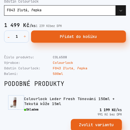
Odstín Colourlock
1 499 Kč
/
ks
1 239 Kč
bez DPH
Přidat do košíku
Číslo produktu:
COL6508
Výrobce:
Colourlock
Odstín Colourlock:
F043 žlutá, řepka
Balení:
500ml
PODOBNÉ PRODUKTY
Colourlock Leder Fresh Tónování 150ml +
Tekutá kůže 15ml
Skladem
1 199 Kč
/
ks
991 Kč
bez DPH
Zvolit variantu