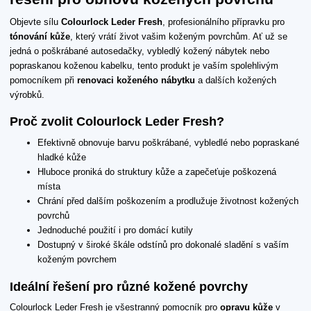
Objevte sílu
Colourlock Leder Fresh
, profesionálního přípravku pro
tónování kůže
, který vrátí život vašim koženým povrchům. Ať už se
jedná o poškrábané autosedačky, vybledlý kožený nábytek nebo
popraskanou koženou kabelku, tento produkt je vaším spolehlivým
pomocníkem při
renovaci koženého nábytku
a dalších kožených
výrobků.
Proč zvolit Colourlock Leder Fresh?
Efektivně obnovuje barvu poškrábané, vybledlé nebo popraskané
hladké kůže
Hluboce proniká do struktury kůže a zapečeťuje poškozená
místa
Chrání před dalším poškozením a prodlužuje životnost kožených
povrchů
Jednoduché použití i pro domácí kutily
Dostupný v široké škále odstínů pro dokonalé sladění s vaším
koženým povrchem
Ideální řešení pro různé kožené povrchy
Colourlock Leder Fresh je všestranný pomocník pro
opravu kůže
v