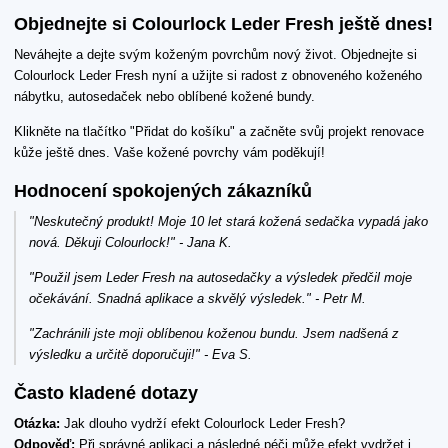
Objednejte si Colourlock Leder Fresh ještě dnes!
Neváhejte a dejte svým koženým povrchům nový život. Objednejte si
Colourlock Leder Fresh nyní a užijte si radost z obnoveného koženého
nábytku, autosedaček nebo oblíbené kožené bundy.
Klikněte na tlačítko "Přidat do košíku" a začněte svůj projekt renovace
kůže ještě dnes. Vaše kožené povrchy vám poděkují!
Hodnocení spokojených zákazníků
"Neskutečný produkt! Moje 10 let stará kožená sedačka vypadá jako
nová. Děkuji Colourlock!" - Jana K.
"Použil jsem Leder Fresh na autosedačky a výsledek předčil moje
očekávání. Snadná aplikace a skvělý výsledek." - Petr M.
"Zachránili jste moji oblíbenou koženou bundu. Jsem nadšená z
výsledku a určitě doporučuji!" - Eva S.
Často kladené dotazy
Otázka:
Jak dlouho vydrží efekt Colourlock Leder Fresh?
Odpověď:
Při správné aplikaci a následné péči může efekt vydržet i