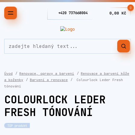
0
+420 737668004
0,00 Kč
Úvod
Renovace, opravy a barvení
Renovace a barvení kůže
a koženky
Barvení a renovace
Colourlock Leder Fresh
tónování
COLOURLOCK LEDER
FRESH TÓNOVÁNÍ
TOP produkt