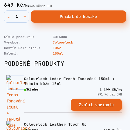
649 Kč
/
ks
536 Kč
bez DPH
Přidat do košíku
Číslo produktu:
COL6008
Výrobce:
Colourlock
Odstín Colourlock:
F062
Balení:
150ml
PODOBNÉ PRODUKTY
Colourlock Leder Fresh Tónování 150ml +
Tekutá kůže 15ml
Skladem
1 199 Kč
/
ks
991 Kč
bez DPH
Zvolit variantu
Colourlock Leather Touch Up