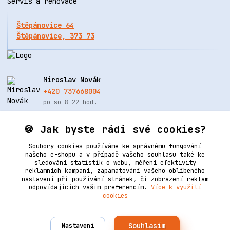
Servis a renovace
Štěpánovice 64
Štěpánovice, 373 73
Miroslav Novák
+420 737668004
po-so 8-22 hod.
info@renovacekuze.cz
🍪 Jak byste rádi své cookies?
Soubory cookies používáme ke správnému fungování
našeho e-shopu a v případě vašeho souhlasu také ke
sledování statistik o webu, měření efektivity
reklamních kampaní, zapamatování vašeho oblíbeného
nastavení při používání stránek, či zobrazení reklam
odpovídajících vašim preferencím.
Více k využití
cookies
Upravit sběr cookies.
Souhlasím
Nastavení