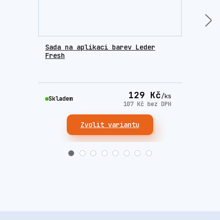
Sada na aplikaci barev Leder
Houb
Fresh
krém
129 Kč
/
ks
Skla
Skladem
107 Kč
bez DPH
Zvolit variantu