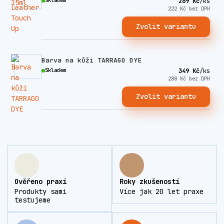
Skladem
269 Kč
/
ks
222 Kč
bez DPH
Zvolit variantu
Barva na kůži TARRAGO DYE
Skladem
349 Kč
/
ks
288 Kč
bez DPH
Zvolit variantu
Ověřeno praxí
Roky zkušeností
Produkty sami
Více jak 20 let praxe
testujeme