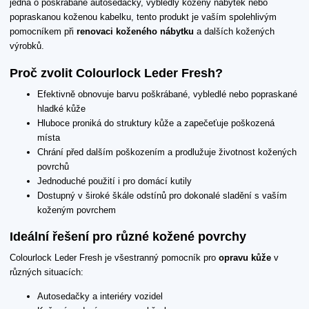
jedná o poškrábané autosedačky, vybledlý kožený nábytek nebo
popraskanou koženou kabelku, tento produkt je vaším spolehlivým
pomocníkem při
renovaci koženého nábytku
a dalších kožených
výrobků.
Proč zvolit Colourlock Leder Fresh?
Efektivně obnovuje barvu poškrábané, vybledlé nebo popraskané
hladké kůže
Hluboce proniká do struktury kůže a zapečeťuje poškozená
místa
Chrání před dalším poškozením a prodlužuje životnost kožených
povrchů
Jednoduché použití i pro domácí kutily
Dostupný v široké škále odstínů pro dokonalé sladění s vaším
koženým povrchem
Ideální řešení pro různé kožené povrchy
Colourlock Leder Fresh je všestranný pomocník pro
opravu kůže
v
různých situacích:
Autosedačky a interiéry vozidel