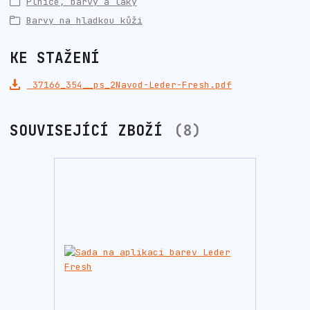
Plniče, barvy a laky
Barvy na hladkou kůži
KE STAŽENÍ
37166_354__ps_2Navod-Leder-Fresh.pdf
SOUVISEJÍCÍ ZBOŽÍ
8