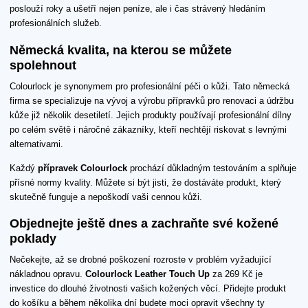
poslouží roky a ušetří nejen peníze, ale i čas strávený hledáním
profesionálních služeb.
Německá kvalita, na kterou se můžete
spolehnout
Colourlock je synonymem pro profesionální péči o kůži. Tato německá
firma se specializuje na vývoj a výrobu přípravků pro renovaci a údržbu
kůže již několik desetiletí. Jejich produkty používají profesionální dílny
po celém světě i náročné zákazníky, kteří nechtějí riskovat s levnými
alternativami.
Každý
přípravek Colourlock
prochází důkladným testováním a splňuje
přísné normy kvality. Můžete si být jisti, že dostáváte produkt, který
skutečně funguje a nepoškodí vaši cennou kůži.
Objednejte ještě dnes a zachraňte své kožené
poklady
Nečekejte, až se drobné poškození rozroste v problém vyžadující
nákladnou opravu.
Colourlock Leather Touch Up
za 269 Kč je
investice do dlouhé životnosti vašich kožených věcí. Přidejte produkt
do košíku a během několika dní budete moci opravit všechny ty