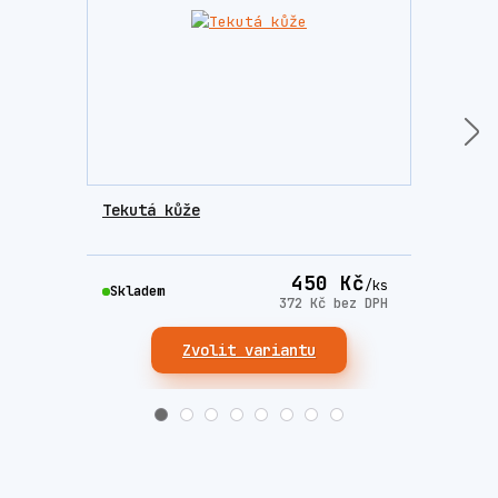
Tekutá kůže
Colo
450 Kč
/
ks
Skladem
Skla
372 Kč
bez DPH
Zvolit variantu