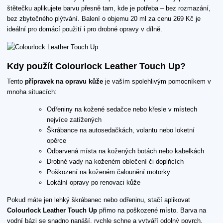
štětečku aplikujete barvu přesně tam, kde je potřeba – bez rozmazání,
bez zbytečného plýtvání. Balení o objemu 20 ml za cenu 269 Kč je
ideální pro domácí použití i pro drobné opravy v dílně.
Kdy použít Colourlock Leather Touch Up?
Tento
přípravek na opravu kůže
je vaším spolehlivým pomocníkem v
mnoha situacích:
Odřeniny na kožené sedačce nebo křesle v místech
nejvíce zatížených
Škrábance na autosedačkách, volantu nebo loketní
opěrce
Odbarvená místa na kožených botách nebo kabelkách
Drobné vady na koženém oblečení či doplňcích
Poškození na koženém čalounění motorky
Lokální opravy po renovaci kůže
Pokud máte jen lehký škrábanec nebo odřeninu, stačí aplikovat
Colourlock Leather Touch Up
přímo na poškozené místo. Barva na
vodní bázi se snadno nanáší, rychle schne a vytváří odolný povrch,