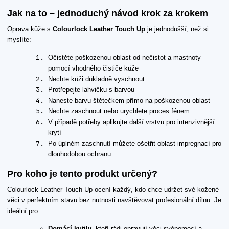
Jak na to – jednoduchý návod krok za krokem
Oprava kůže s
Colourlock Leather Touch Up
je jednodušší, než si
myslíte:
Očistěte poškozenou oblast od nečistot a mastnoty
pomocí vhodného čističe kůže
Nechte kůži důkladně vyschnout
Protřepejte lahvičku s barvou
Naneste barvu štětečkem přímo na poškozenou oblast
Nechte zaschnout nebo urychlete proces fénem
V případě potřeby aplikujte další vrstvu pro intenzivnější
krytí
Po úplném zaschnutí můžete ošetřit oblast impregnací pro
dlouhodobou ochranu
Pro koho je tento produkt určený?
Colourlock Leather Touch Up ocení každý, kdo chce udržet své kožené
věci v perfektním stavu bez nutnosti navštěvovat profesionální dílnu. Je
ideální pro:
Domácí kutily
, kteří rádi opravují věci svépomocí a