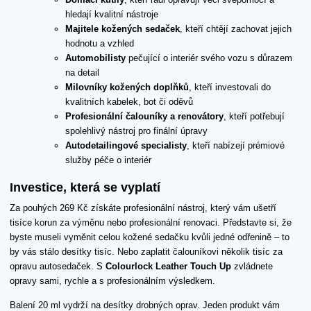
hledají kvalitní nástroje
Majitele kožených sedaček
, kteří chtějí zachovat jejich
hodnotu a vzhled
Automobilisty
pečující o interiér svého vozu s důrazem
na detail
Milovníky kožených doplňků
, kteří investovali do
kvalitních kabelek, bot či oděvů
Profesionální čalouníky a renovátory
, kteří potřebují
spolehlivý nástroj pro finální úpravy
Autodetailingové specialisty
, kteří nabízejí prémiové
služby péče o interiér
Investice, která se vyplatí
Za pouhých 269 Kč získáte profesionální nástroj, který vám ušetří
tisíce korun za výměnu nebo profesionální renovaci. Představte si, že
byste museli vyměnit celou kožené sedačku kvůli jedné odřenině – to
by vás stálo desítky tisíc. Nebo zaplatit čalouníkovi několik tisíc za
opravu autosedaček. S
Colourlock Leather Touch Up
zvládnete
opravy sami, rychle a s profesionálním výsledkem.
Balení 20 ml vydrží na desítky drobných oprav. Jeden produkt vám