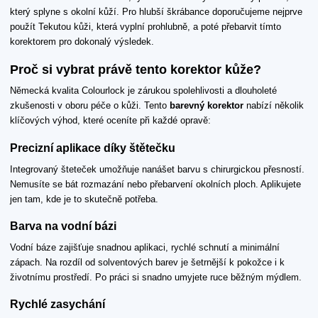
který splyne s okolní kůží. Pro hlubší škrábance doporučujeme nejprve
použít Tekutou kůži, která vyplní prohlubně, a poté přebarvit tímto
korektorem pro dokonalý výsledek.
Proč si vybrat právě tento korektor kůže?
Německá kvalita Colourlock je zárukou spolehlivosti a dlouholeté
zkušenosti v oboru péče o kůži. Tento
barevný korektor
nabízí několik
klíčových výhod, které oceníte při každé opravě:
Precizní aplikace díky štětečku
Integrovaný šteteček umožňuje nanášet barvu s chirurgickou přesností.
Nemusíte se bát rozmazání nebo přebarvení okolních ploch. Aplikujete
jen tam, kde je to skutečně potřeba.
Barva na vodní bázi
Vodní báze zajišťuje snadnou aplikaci, rychlé schnutí a minimální
zápach. Na rozdíl od solventových barev je šetrnější k pokožce i k
životnímu prostředí. Po práci si snadno umyjete ruce běžným mýdlem.
Rychlé zasychání