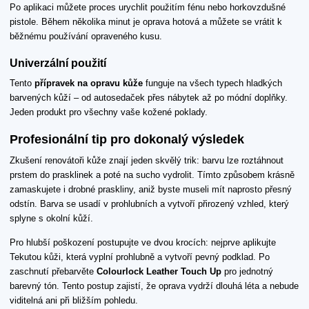
Po aplikaci můžete proces urychlit použitím fénu nebo horkovzdušné
pistole. Během několika minut je oprava hotová a můžete se vrátit k
běžnému používání opraveného kusu.
Univerzální použití
Tento
přípravek na opravu kůže
funguje na všech typech hladkých
barvených kůží – od autosedaček přes nábytek až po módní doplňky.
Jeden produkt pro všechny vaše kožené poklady.
Profesionální tip pro dokonalý výsledek
Zkušení renovátoři kůže znají jeden skvělý trik: barvu lze roztáhnout
prstem do prasklinek a poté na sucho vydrolit. Tímto způsobem krásně
zamaskujete i drobné praskliny, aniž byste museli mít naprosto přesný
odstín. Barva se usadí v prohlubních a vytvoří přirozený vzhled, který
splyne s okolní kůží.
Pro hlubší poškození postupujte ve dvou krocích: nejprve aplikujte
Tekutou kůži, která vyplní prohlubně a vytvoří pevný podklad. Po
zaschnutí přebarvěte
Colourlock Leather Touch Up
pro jednotný
barevný tón. Tento postup zajistí, že oprava vydrží dlouhá léta a nebude
viditelná ani při bližším pohledu.