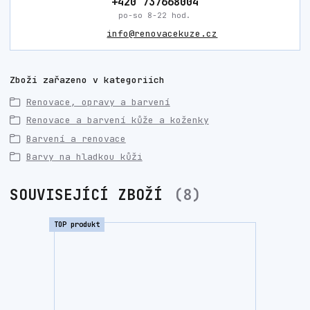
+420 737668004
po-so 8-22 hod.
info@renovacekuze.cz
Zboží zařazeno v kategoriích
Renovace, opravy a barvení
Renovace a barvení kůže a koženky
Barvení a renovace
Barvy na hladkou kůži
SOUVISEJÍCÍ ZBOŽÍ
8
TOP produkt
TOP prod