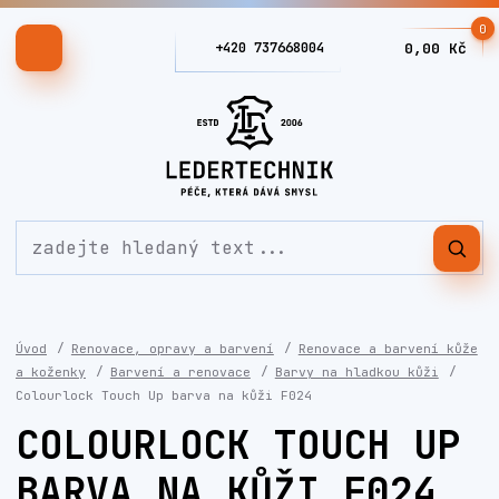
0
+420 737668004
0,00 Kč
Úvod
Renovace, opravy a barvení
Renovace a barvení kůže
a koženky
Barvení a renovace
Barvy na hladkou kůži
Colourlock Touch Up barva na kůži F024
COLOURLOCK TOUCH UP
BARVA NA KŮŽI F024