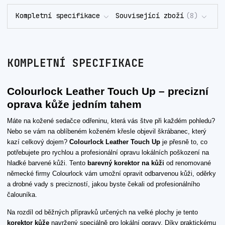
Kompletní specifikace
Související zboží
8
KOMPLETNÍ SPECIFIKACE
Colourlock Leather Touch Up – precizní
oprava kůže jedním tahem
Máte na kožené sedačce odřeninu, která vás štve při každém pohledu?
Nebo se vám na oblíbeném koženém křesle objevil škrábanec, který
kazí celkový dojem?
Colourlock Leather Touch Up
je přesně to, co
potřebujete pro rychlou a profesionální opravu lokálních poškození na
hladké barvené kůži. Tento
barevný korektor na kůži
od renomované
německé firmy Colourlock vám umožní opravit odbarvenou kůži, oděrky
a drobné vady s precizností, jakou byste čekali od profesionálního
čalouníka.
Na rozdíl od běžných přípravků určených na velké plochy je tento
korektor kůže
navržený speciálně pro lokální opravy. Díky praktickému