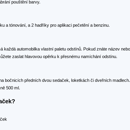
abrání pouštění barvy.
u a tónování, a 2 hadříky pro aplikaci pečetění a benzinu.
má každá automobilka vlastní paletu odstínů. Pokud znáte název nebo
můžete zaslat hlavovou opěrku k přesnému namíchání odstínu.
a bočnicích předních dvou sedaček, loketkách či dveřních madlech. 
ižně 500 ml.
daček?
aček