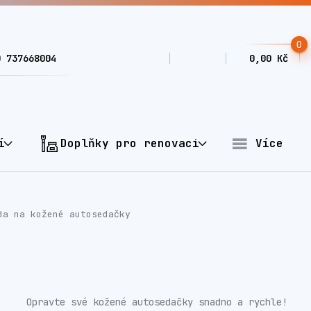
0
0 737668004
0,00 Kč
í
Doplňky pro renovaci
Více
a na kožené autosedačky
Opravte své kožené autosedačky snadno a rychle!