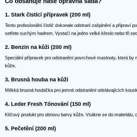
Co obsahuje naše opravná sada?
1. Stark čistící přípravek (200 ml)
Tento profesionální čistič dokonale odstraní zašpinění a připrav
setřete suchým hadrem. Vystačí na jedno velké křeslo nebo tři se
2. Benzin na kůži (200 ml)
Speciální přípravek pro odstranění povrchové mastnoty, která by 
kůže.
3. Brusná houba na kůži
Měkká brusná houbička pro jemné odstranění odstávajících kousků
4. Leder Fresh Tónování (150 ml)
Klíčový produkt pro obnovu barvy kůže. Vsákne se do materiálu, 
5. Pečetění (200 ml)