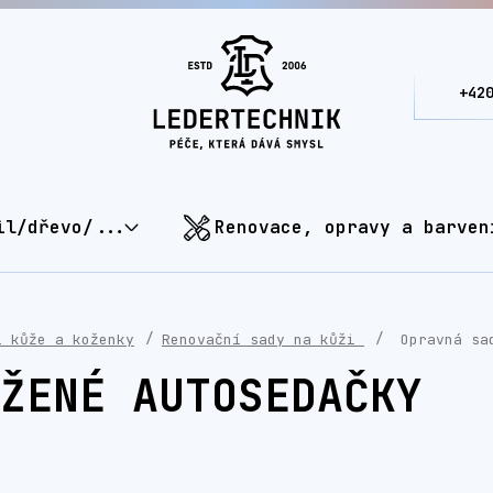
+42
il/dřevo/...
Renovace, opravy a barven
í kůže a koženky
Renovační sady na kůži
Opravná sad
ŽENÉ AUTOSEDAČKY