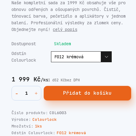
Naše kompletní sada za 1999 Kč obsahuje vše pro
obnovu odřených a ošoupaných povrchů. Čistič,
tónovací barva, pečetidlo a aplikátory v jednom
balení. Profesionální výsledky za zlomek ceny.
Objednejte nyní!
celý popis
Dostupnost
Skladem
Odstín
Colourlock
1 999 Kč
/
ks
1 652 Kč
bez DPH
Přidat do košíku
Číslo produktu:
COL6003
Výrobce:
Colourlock
Množství:
1ks
Odstín Colourlock:
F012 krémová