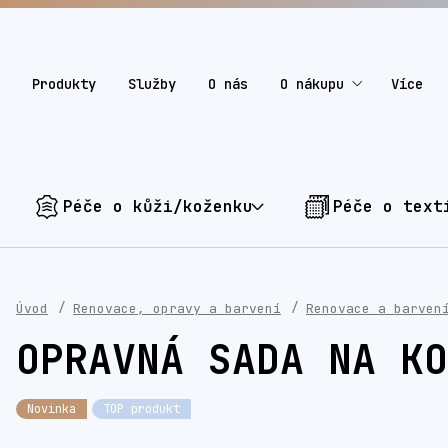
Produkty
Služby
O nás
O nákupu
Více
Péče o kůži/koženku
Péče o text
Úvod
Renovace, opravy a barvení
Renovace a barven
OPRAVNÁ SADA NA KO
Novinka
TOP produkt