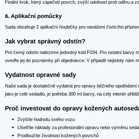
Finální krok, který zapečetí povrch, zvýší odolnost proti oděru a z
6. Aplikační pomůcky
Sada obsahuje 2 aplikační houbičky pro nanášení čistícího přípravk
Jak vybrat správný odstín?
Pro černý odstín nabízíme jednotný kód F034. Pro ostatní barvy 
uveďte jej do poznámky při objednávce. V případě nejistoty nám 
Vydatnost opravné sady
Naše sada je dostatečně vydatná pro opravy běžného opotřebení n
jako je celé sedadlo, je potřeba 300 ml barvy, na celý interiér přibl
Proč investovat do opravy kožených autose
Zvýšíte hodnotu svého vozu
Ušetříte náklady za profesionální opravu nebo výměnu sed
Prodloužíte životnost kožených povrchů