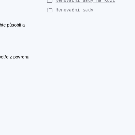
Renovační sady na kůži
Renovační sady
hte působit a
setře z povrchu