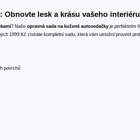
 Obnovte lesk a krásu vašeho interiéru
čkami
? Naše
opravná sada na kožené autosedačky
je perfektním 
uhých 1999 Kč získáte kompletní sadu, která vám umožní provést prof
ch povrchů