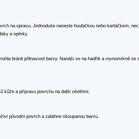
í povrch na opravu. Jednoduše naneste houbičkou nebo kartáčkem, nec
dáky a opěrky.
mohla bránit přilnavosti barvy. Nanáší se na hadřík a rovnoměrně se 
 kůže a přípravu povrchu na další ošetření.
oživí původní povrch a zatáhne ošoupanou barvu.