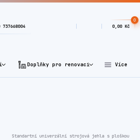
0
0 737668004
0,00 Kč
í
Doplňky pro renovaci
Více
Standartní univerzální strojová jehla s ploškou