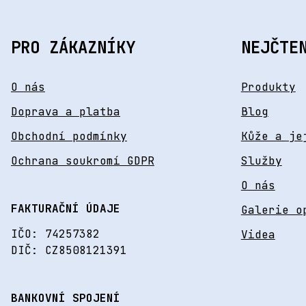
PRO ZÁKAZNÍKY
NEJČTE
O nás
Produkty
Doprava a platba
Blog
Obchodní podmínky
Kůže a je
Ochrana soukromí GDPR
Služby
O nás
FAKTURAČNÍ ÚDAJE
Galerie o
IČO: 74257382
Videa
DIČ: CZ8508121391
BANKOVNÍ SPOJENÍ