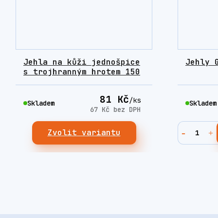
Jehla na kůži jednošpice
Jehly 
s trojhranným hrotem 150
81 Kč
/
ks
Skladem
Skladem
67 Kč
bez DPH
Zvolit variantu