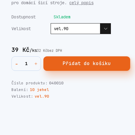
pro domácí šicí stroje.
celý popis
Dostupnost
Skladem
Velikost
39 Kč
/
ks
32 Kč
bez DPH
Přidat do košíku
Číslo produktu:
040010
Balení:
10 jehel
Velikost:
vel.90