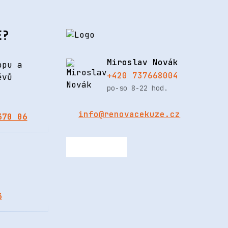
E?
Miroslav Novák
opu a
+420 737668004
ěvů
po-so 8-22 hod.
info@renovacekuze.cz
370 06
3