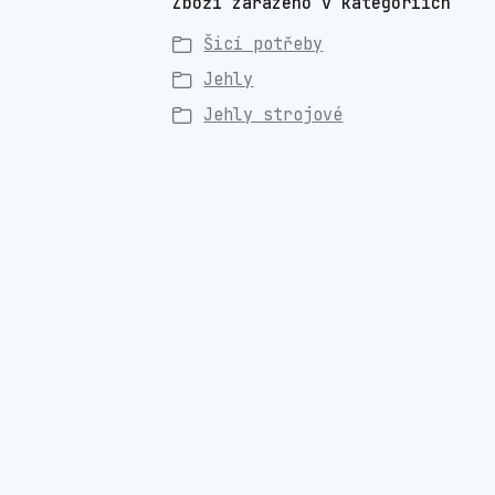
Zboží zařazeno v kategoriích
Šicí potřeby
Jehly
Jehly strojové