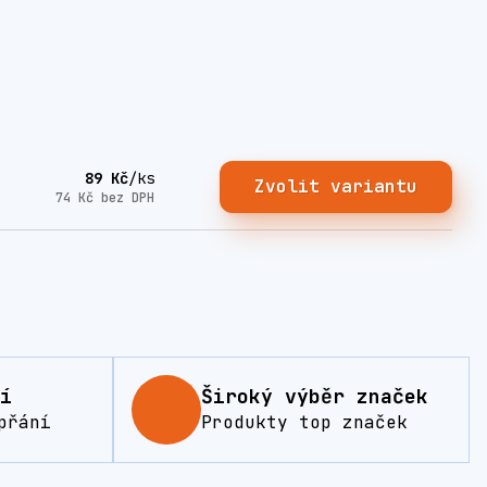
89 Kč
/
ks
Zvolit variantu
74 Kč
bez DPH
í
Široký výběr značek
přání
Produkty top značek