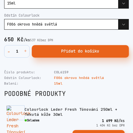
Odstín Colourlock
650 Kč
/
ks
537 Kč
bez DPH
Přidat do košíku
Číslo produktu:
COL6159
Odstín Colourlock:
F006 okrovo hnědá světlá
Balení:
15ml
PODOBNÉ PRODUKTY
Colourlock Leder Fresh Tónování 250ml +
Tekutá kůže 30ml
Skladem
1 699 Kč
/
ks
1 404 Kč
bez DPH