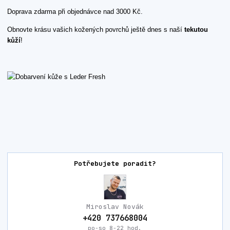
Doprava zdarma při objednávce nad 3000 Kč.
Obnovte krásu vašich kožených povrchů ještě dnes s naší
tekutou
kůží
!
Potřebujete poradit?
Miroslav Novák
+420 737668004
po-so 8-22 hod.