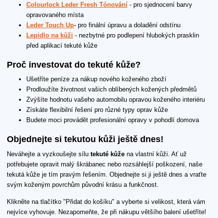
Colourlock Leder Fresh Tónování
- pro sjednocení barvy
opravovaného místa
Leder Touch Up
- pro finální úpravu a doladění odstínu
Lepidlo na kůži
- nezbytné pro podlepení hlubokých prasklin
před aplikací tekuté kůže
Proč investovat do tekuté kůže?
Ušetříte peníze za nákup nového koženého zboží
Prodloužíte životnost vašich oblíbených kožených předmětů
Zvýšíte hodnotu vašeho automobilu opravou koženého interiéru
Získáte flexibilní řešení pro různé typy oprav kůže
Budete moci provádět profesionální opravy v pohodlí domova
Objednejte si tekutou kůži ještě dnes!
Neváhejte a vyzkoušejte sílu
tekuté kůže
na vlastní kůži. Ať už
potřebujete opravit malý škrábanec nebo rozsáhlejší poškození, naše
tekutá kůže je tím pravým řešením. Objednejte si ji ještě dnes a vraťte
svým koženým povrchům původní krásu a funkčnost.
Klikněte na tlačítko "Přidat do košíku" a vyberte si velikost, která vám
nejvíce vyhovuje. Nezapomeňte, že při nákupu většího balení ušetříte!