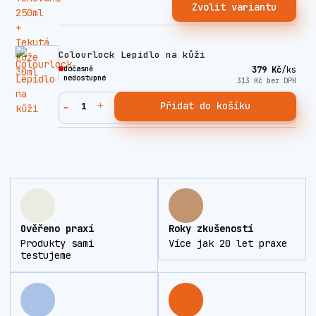
Zvolit variantu
Colourlock Lepidlo na kůži
dočasně
379 Kč
/
ks
nedostupné
313 Kč
bez DPH
Přidat do košíku
Ověřeno praxí
Roky zkušeností
Produkty sami
Více jak 20 let praxe
testujeme