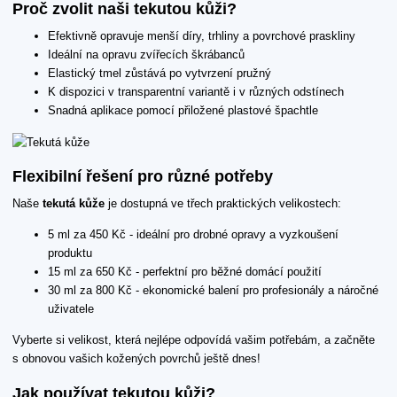
Proč zvolit naši tekutou kůži?
Efektivně opravuje menší díry, trhliny a povrchové praskliny
Ideální na opravu zvířecích škrábanců
Elastický tmel zůstává po vytvrzení pružný
K dispozici v transparentní variantě i v různých odstínech
Snadná aplikace pomocí přiložené plastové špachtle
Flexibilní řešení pro různé potřeby
Naše
tekutá kůže
je dostupná ve třech praktických velikostech:
5 ml za 450 Kč - ideální pro drobné opravy a vyzkoušení
produktu
15 ml za 650 Kč - perfektní pro běžné domácí použití
30 ml za 800 Kč - ekonomické balení pro profesionály a náročné
uživatele
Vyberte si velikost, která nejlépe odpovídá vašim potřebám, a začněte
s obnovou vašich kožených povrchů ještě dnes!
Jak používat tekutou kůži?