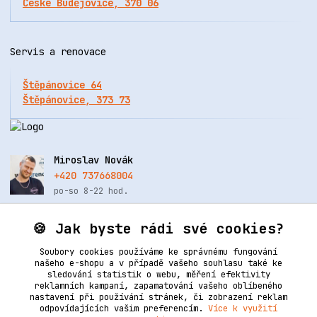
České Budějovice, 370 06
Servis a renovace
Štěpánovice 64
Štěpánovice, 373 73
Miroslav Novák
+420 737668004
po-so 8-22 hod.
info@renovacekuze.cz
🍪 Jak byste rádi své cookies?
Soubory cookies používáme ke správnému fungování
našeho e-shopu a v případě vašeho souhlasu také ke
sledování statistik o webu, měření efektivity
reklamních kampaní, zapamatování vašeho oblíbeného
nastavení při používání stránek, či zobrazení reklam
odpovídajících vašim preferencím.
Více k využití