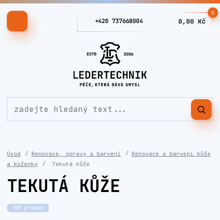
0
+420 737668004
0,00 Kč
Úvod
Renovace, opravy a barvení
Renovace a barvení kůže
a koženky
Tekutá kůže
TEKUTÁ KŮŽE
TOP produkt