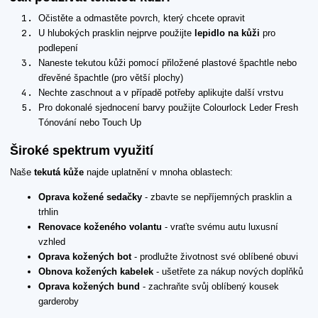
Očistěte a odmastěte povrch, který chcete opravit
U hlubokých prasklin nejprve použijte
lepidlo na kůži
pro
podlepení
Naneste tekutou kůži pomocí přiložené plastové špachtle nebo
dřevěné špachtle (pro větší plochy)
Nechte zaschnout a v případě potřeby aplikujte další vrstvu
Pro dokonalé sjednocení barvy použijte Colourlock Leder Fresh
Tónování nebo Touch Up
Široké spektrum využití
Naše
tekutá kůže
najde uplatnění v mnoha oblastech:
Oprava kožené sedačky
- zbavte se nepříjemných prasklin a
trhlin
Renovace koženého volantu
- vraťte svému autu luxusní
vzhled
Oprava kožených bot
- prodlužte životnost své oblíbené obuvi
Obnova kožených kabelek
- ušetřete za nákup nových doplňků
Oprava kožených bund
- zachraňte svůj oblíbený kousek
garderoby