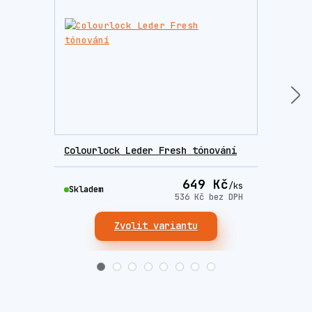
Colourlock Leder Fresh tónování
Colo
649 Kč
/
ks
Skladem
Skla
536 Kč
bez DPH
Zvolit variantu