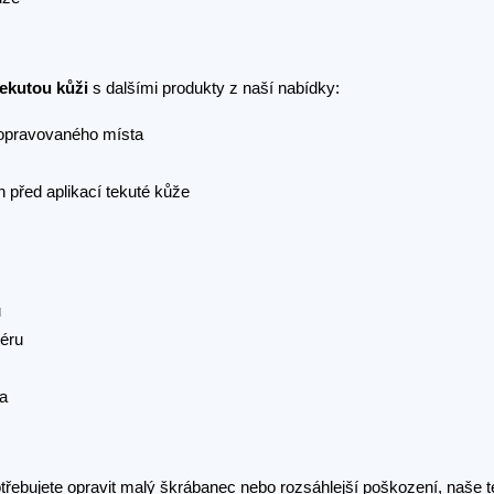
tekutou kůži
s dalšími produkty z naší nabídky:
 opravovaného místa
 před aplikací tekuté kůže
ů
iéru
va
otřebujete opravit malý škrábanec nebo rozsáhlejší poškození, naše t