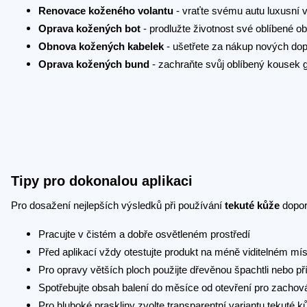
Renovace koženého volantu
- vraťte svému autu luxusní 
Oprava kožených bot
- prodlužte životnost své oblíbené ob
Obnova kožených kabelek
- ušetřete za nákup nových do
Oprava kožených bund
- zachraňte svůj oblíbený kousek 
Tipy pro dokonalou aplikaci
Pro dosažení nejlepších výsledků při používání
tekuté kůže
dopor
Pracujte v čistém a dobře osvětleném prostředí
Před aplikací vždy otestujte produkt na méně viditelném mís
Pro opravy větších ploch použijte dřevěnou špachtli nebo p
Spotřebujte obsah balení do měsíce od otevření pro zachová
Pro hluboké praskliny zvolte transparentní variantu tekuté k