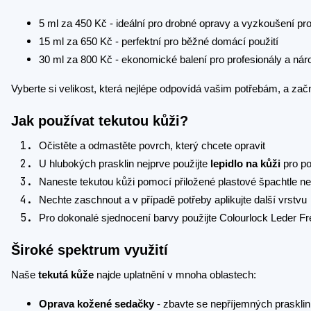
5 ml za 450 Kč - ideální pro drobné opravy a vyzkoušení pr
15 ml za 650 Kč - perfektní pro běžné domácí použití
30 ml za 800 Kč - ekonomické balení pro profesionály a nár
Vyberte si velikost, která nejlépe odpovídá vašim potřebám, a za
Jak používat tekutou kůži?
Očistěte a odmastěte povrch, který chcete opravit
U hlubokých prasklin nejprve použijte
lepidlo na kůži
pro po
Naneste tekutou kůži pomocí přiložené plastové špachtle ne
Nechte zaschnout a v případě potřeby aplikujte další vrstvu
Pro dokonalé sjednocení barvy použijte Colourlock Leder 
Široké spektrum využití
Naše
tekutá kůže
najde uplatnění v mnoha oblastech:
Oprava kožené sedačky
- zbavte se nepříjemných prasklin 