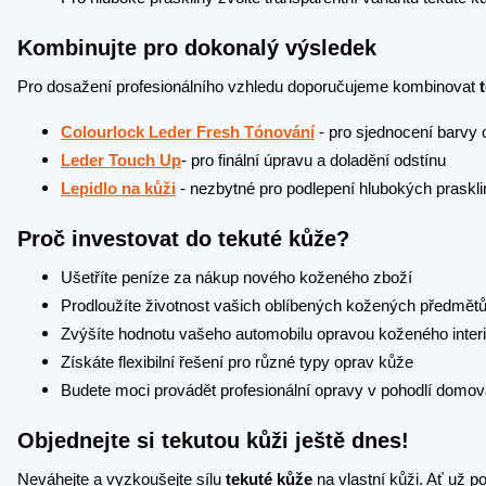
Kombinujte pro dokonalý výsledek
Pro dosažení profesionálního vzhledu doporučujeme kombinovat
Colourlock Leder Fresh Tónování
- pro sjednocení barvy
Leder Touch Up
- pro finální úpravu a doladění odstínu
Lepidlo na kůži
- nezbytné pro podlepení hlubokých prasklin
Proč investovat do tekuté kůže?
Ušetříte peníze za nákup nového koženého zboží
Prodloužíte životnost vašich oblíbených kožených předmět
Zvýšíte hodnotu vašeho automobilu opravou koženého inter
Získáte flexibilní řešení pro různé typy oprav kůže
Budete moci provádět profesionální opravy v pohodlí domo
Objednejte si tekutou kůži ještě dnes!
Neváhejte a vyzkoušejte sílu
tekuté kůže
na vlastní kůži. Ať už p