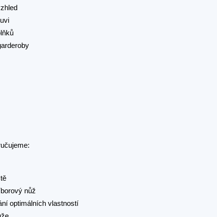
vzhled
uvi
plňků
garderoby
učujeme:
tě
říborový nůž
ní optimálních vlastností
ůže