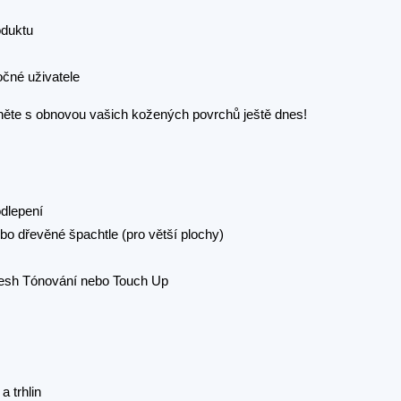
oduktu
očné uživatele
čněte s obnovou vašich kožených povrchů ještě dnes!
dlepení
bo dřevěné špachtle (pro větší plochy)
Fresh Tónování nebo Touch Up
a trhlin