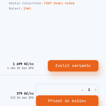
Odstín Colourlock:
F007 Khaki hnědá
Balení:
15ml
1 699 Kč
/
ks
Zvolit variantu
1 404 Kč
bez DPH
379 Kč
/
ks
313 Kč
bez DPH
Přidat do košíku