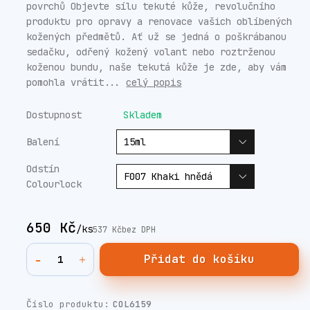
povrchů Objevte sílu tekuté kůže, revolučního
produktu pro opravy a renovace vašich oblíbených
kožených předmětů. Ať už se jedná o poškrábanou
sedačku, odřený kožený volant nebo roztrženou
koženou bundu, naše tekutá kůže je zde, aby vám
pomohla vrátit...
celý popis
Dostupnost
Skladem
Balení
Odstín
Colourlock
650 Kč
/
ks
537 Kč
bez DPH
Přidat do košíku
Číslo produktu:
COL6159