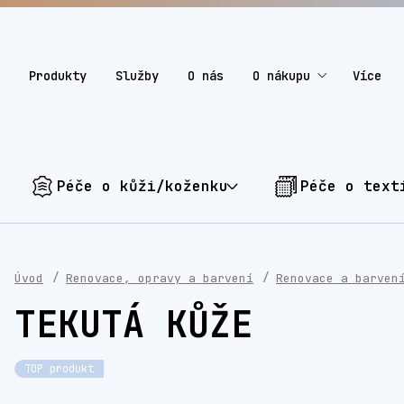
Produkty
Služby
O nás
O nákupu
Více
Péče o kůži/koženku
Péče o text
Úvod
Renovace, opravy a barvení
Renovace a barven
TEKUTÁ KŮŽE
TOP produkt