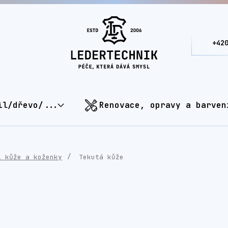
+42
il/dřevo/...
Renovace, opravy a barven
í kůže a koženky
Tekutá kůže