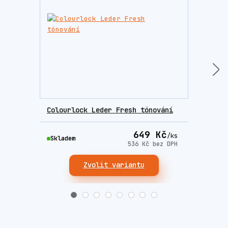
Colourlock Leder Fresh tónování
Colo
649 Kč
/
ks
Skladem
Skla
536 Kč
bez DPH
Zvolit variantu