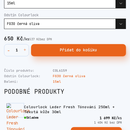
Odstín Colourlock
650 Kč
/
ks
537 Kč
bez DPH
Přidat do košíku
Číslo produktu:
COL6159
Odstín Colourlock:
F030 černá oliva
Balení:
15ml
PODOBNÉ PRODUKTY
Colourlock Leder Fresh Tónování 250ml +
Tekutá kůže 30ml
Skladem
1 699 Kč
/
ks
1 404 Kč
bez DPH