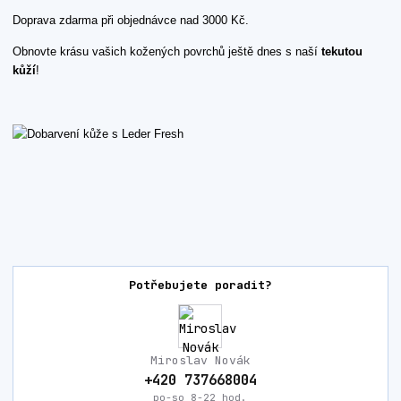
Doprava zdarma při objednávce nad 3000 Kč.
Obnovte krásu vašich kožených povrchů ještě dnes s naší
tekutou
kůží
!
Potřebujete poradit?
Miroslav Novák
+420 737668004
po-so 8-22 hod.