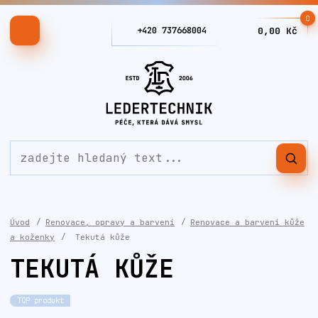
0
+420 737668004
0,00 Kč
Úvod
Renovace, opravy a barvení
Renovace a barvení kůže
a koženky
Tekutá kůže
TEKUTÁ KŮŽE
TOP produkt