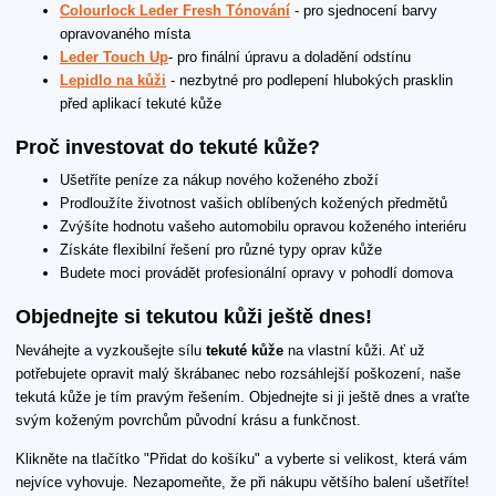
Colourlock Leder Fresh Tónování
- pro sjednocení barvy
opravovaného místa
Leder Touch Up
- pro finální úpravu a doladění odstínu
Lepidlo na kůži
- nezbytné pro podlepení hlubokých prasklin
před aplikací tekuté kůže
Proč investovat do tekuté kůže?
Ušetříte peníze za nákup nového koženého zboží
Prodloužíte životnost vašich oblíbených kožených předmětů
Zvýšíte hodnotu vašeho automobilu opravou koženého interiéru
Získáte flexibilní řešení pro různé typy oprav kůže
Budete moci provádět profesionální opravy v pohodlí domova
Objednejte si tekutou kůži ještě dnes!
Neváhejte a vyzkoušejte sílu
tekuté kůže
na vlastní kůži. Ať už
potřebujete opravit malý škrábanec nebo rozsáhlejší poškození, naše
tekutá kůže je tím pravým řešením. Objednejte si ji ještě dnes a vraťte
svým koženým povrchům původní krásu a funkčnost.
Klikněte na tlačítko "Přidat do košíku" a vyberte si velikost, která vám
nejvíce vyhovuje. Nezapomeňte, že při nákupu většího balení ušetříte!