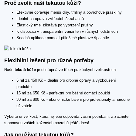
Proč zvolit naši tekutou kůži?
Efektivně opravuje menší díry, trhliny a povrchové praskliny
Ideální na opravu zvířecích škrábanců
Elastický tmel zůstává po vytvrzení pružný
K dispozici v transparentní variantě i v různých odstínech
Snadná aplikace pomocí přiložené plastové špachtle
Flexibilní řešení pro různé potřeby
Naše
tekutá kůže
je dostupná ve třech praktických velikostech:
5 ml za 450 Kč - ideální pro drobné opravy a vyzkoušení
produktu
15 ml za 650 Kč - perfektní pro běžné domácí použití
30 ml za 800 Kč - ekonomické balení pro profesionály a náročné
uživatele
Vyberte si velikost, která nejlépe odpovídá vašim potřebám, a začněte
s obnovou vašich kožených povrchů ještě dnes!
Jak používat tekutou kůži?