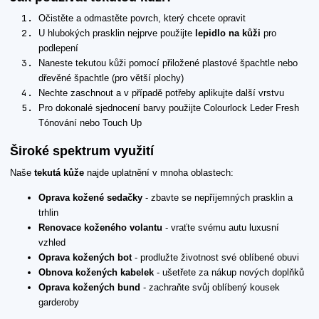
Očistěte a odmastěte povrch, který chcete opravit
U hlubokých prasklin nejprve použijte
lepidlo na kůži
pro
podlepení
Naneste tekutou kůži pomocí přiložené plastové špachtle nebo
dřevěné špachtle (pro větší plochy)
Nechte zaschnout a v případě potřeby aplikujte další vrstvu
Pro dokonalé sjednocení barvy použijte Colourlock Leder Fresh
Tónování nebo Touch Up
Široké spektrum využití
Naše
tekutá kůže
najde uplatnění v mnoha oblastech:
Oprava kožené sedačky
- zbavte se nepříjemných prasklin a
trhlin
Renovace koženého volantu
- vraťte svému autu luxusní
vzhled
Oprava kožených bot
- prodlužte životnost své oblíbené obuvi
Obnova kožených kabelek
- ušetřete za nákup nových doplňků
Oprava kožených bund
- zachraňte svůj oblíbený kousek
garderoby