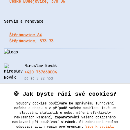
České Budějovice, 370 06
Servis a renovace
Štěpánovice 64
Štěpánovice, 373 73
Miroslav Novák
+420 737668004
po-so 8-22 hod.
info@renovacekuze.cz
🍪 Jak byste rádi své cookies?
Soubory cookies používáme ke správnému fungování
našeho e-shopu a v případě vašeho souhlasu také ke
sledování statistik o webu, měření efektivity
reklamních kampaní, zapamatování vašeho oblíbeného
nastavení při používání stránek, či zobrazení reklam
odpovídajících vašim preferencím.
Více k využití