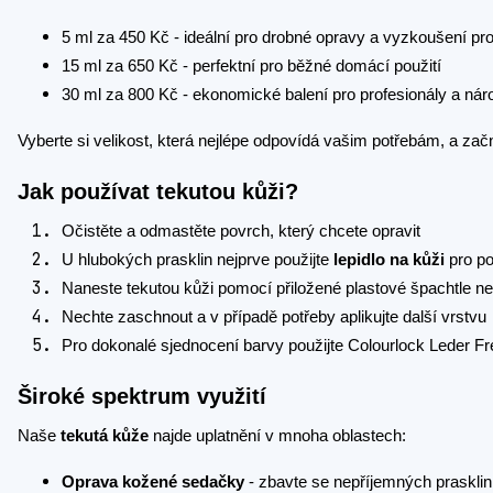
5 ml za 450 Kč - ideální pro drobné opravy a vyzkoušení pr
15 ml za 650 Kč - perfektní pro běžné domácí použití
30 ml za 800 Kč - ekonomické balení pro profesionály a nár
Vyberte si velikost, která nejlépe odpovídá vašim potřebám, a za
Jak používat tekutou kůži?
Očistěte a odmastěte povrch, který chcete opravit
U hlubokých prasklin nejprve použijte
lepidlo na kůži
pro po
Naneste tekutou kůži pomocí přiložené plastové špachtle ne
Nechte zaschnout a v případě potřeby aplikujte další vrstvu
Pro dokonalé sjednocení barvy použijte Colourlock Leder 
Široké spektrum využití
Naše
tekutá kůže
najde uplatnění v mnoha oblastech:
Oprava kožené sedačky
- zbavte se nepříjemných prasklin 