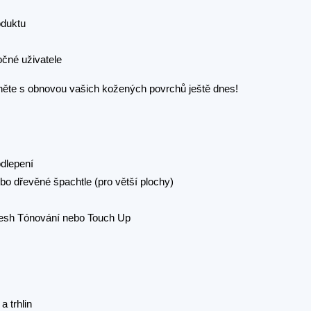
oduktu
očné uživatele
čněte s obnovou vašich kožených povrchů ještě dnes!
dlepení
bo dřevěné špachtle (pro větší plochy)
Fresh Tónování nebo Touch Up
a trhlin