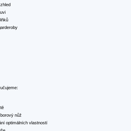
vzhled
uvi
plňků
garderoby
učujeme:
tě
říborový nůž
ní optimálních vlastností
ůže