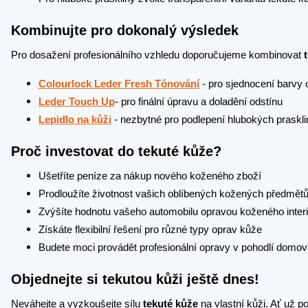
Kombinujte pro dokonalý výsledek
Pro dosažení profesionálního vzhledu doporučujeme kombinovat
Colourlock Leder Fresh Tónování
- pro sjednocení barvy
Leder Touch Up
- pro finální úpravu a doladění odstínu
Lepidlo na kůži
- nezbytné pro podlepení hlubokých prasklin
Proč investovat do tekuté kůže?
Ušetříte peníze za nákup nového koženého zboží
Prodloužíte životnost vašich oblíbených kožených předmět
Zvýšíte hodnotu vašeho automobilu opravou koženého inter
Získáte flexibilní řešení pro různé typy oprav kůže
Budete moci provádět profesionální opravy v pohodlí domo
Objednejte si tekutou kůži ještě dnes!
Neváhejte a vyzkoušejte sílu
tekuté kůže
na vlastní kůži. Ať už p