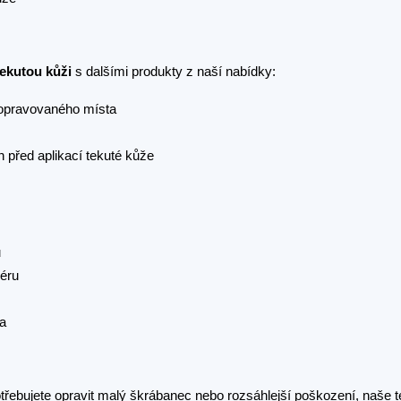
tekutou kůži
s dalšími produkty z naší nabídky:
 opravovaného místa
 před aplikací tekuté kůže
ů
iéru
va
otřebujete opravit malý škrábanec nebo rozsáhlejší poškození, naše t