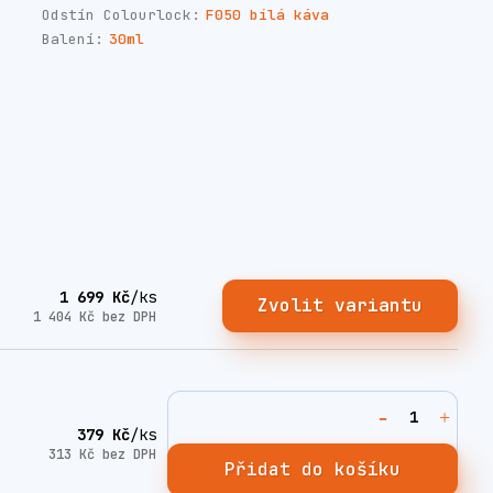
Odstín Colourlock:
F050 bílá káva
Balení:
30ml
1 699 Kč
/
ks
Zvolit variantu
1 404 Kč
bez DPH
379 Kč
/
ks
313 Kč
bez DPH
Přidat do košíku