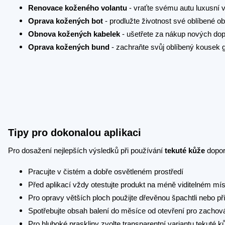
Renovace koženého volantu
- vraťte svému autu luxusní 
Oprava kožených bot
- prodlužte životnost své oblíbené ob
Obnova kožených kabelek
- ušetřete za nákup nových do
Oprava kožených bund
- zachraňte svůj oblíbený kousek 
Tipy pro dokonalou aplikaci
Pro dosažení nejlepších výsledků při používání
tekuté kůže
dopor
Pracujte v čistém a dobře osvětleném prostředí
Před aplikací vždy otestujte produkt na méně viditelném mís
Pro opravy větších ploch použijte dřevěnou špachtli nebo p
Spotřebujte obsah balení do měsíce od otevření pro zachová
Pro hluboké praskliny zvolte transparentní variantu tekuté k