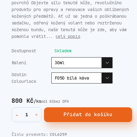
povrchů Objevte sílu tekuté kůže, revolučního
produktu pro opravy a renovace vašich oblíbených
kožených předmětů. Ať už se jedná o poškrábanou
sedačku, odřený kožený volant nebo roztrženou
koženou bundu, naše tekutá kůže je zde, aby vám
pomohla vrátit...
celý popis
Dostupnost
Skladem
Balení
Odstín
Colourlock
800 Kč
/
ks
661 Kč
bez DPH
Přidat do košíku
Číslo produktu:
COL6259