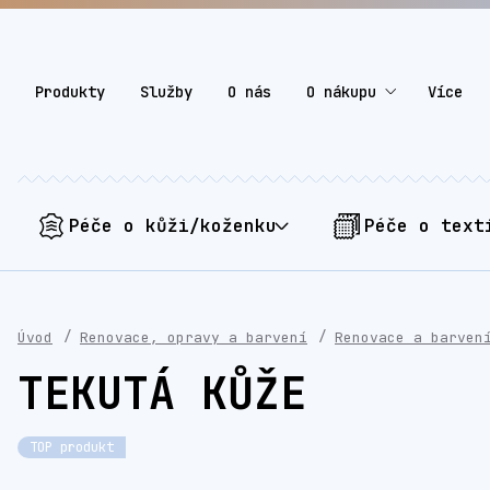
Produkty
Služby
O nás
O nákupu
Více
Péče o kůži/koženku
Péče o text
Úvod
Renovace, opravy a barvení
Renovace a barven
TEKUTÁ KŮŽE
TOP produkt