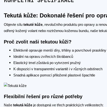
KOMPLETNÍ SPECIFIKACE
Tekutá kůže: Dokonalé řešení pro op
Objevte sílu
tekuté kůže
, revolučního produktu pro opravy a ren
odřený kožený volant nebo roztrženou koženou bundu, naše tekutá
Proč zvolit naši tekutou kůži?
Efektivně opravuje menší díry, trhliny a povrchové praskliny
Ideální na opravu zvířecích škrábanců
Elastický tmel zůstává po vytvrzení pružný
K dispozici v transparentní variantě i v různých odstínech
Snadná aplikace pomocí přiložené plastové špachtle
Flexibilní řešení pro různé potřeby
Naše
tekutá kůže
je dostupná ve třech praktických velikostech: