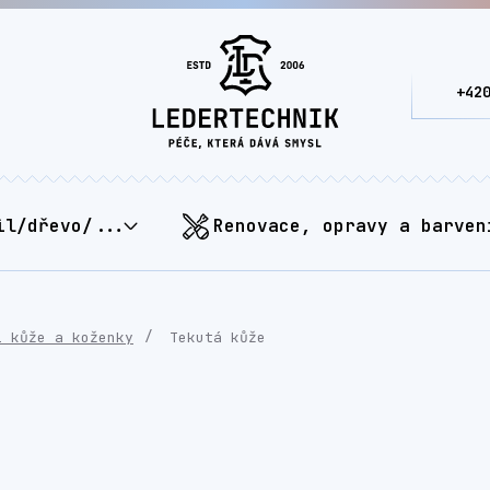
+42
il/dřevo/...
Renovace, opravy a barven
í kůže a koženky
Tekutá kůže