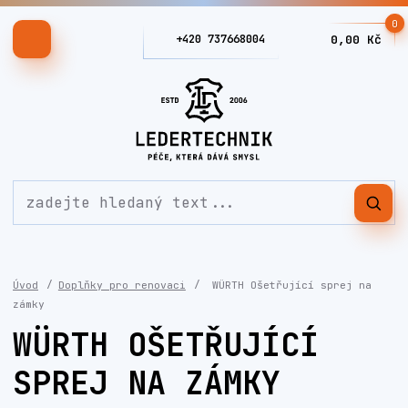
0
+420 737668004
0,00 Kč
Úvod
Doplňky pro renovaci
WÜRTH Ošetřující sprej na
zámky
WÜRTH OŠETŘUJÍCÍ
SPREJ NA ZÁMKY