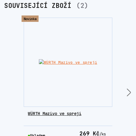
SOUVISEJÍCÍ ZBOŽÍ
2
Novinka
WÜRTH Mazivo ve spreji
Vyta
5 ku
269 Kč
/
ks
Skladem
Skla