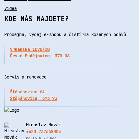
Videa
KDE NÁS NAJDETE?
Prodejna, výdej e-shopu a čistírna kožených oděvů
Vrbenská 1070/10
České Budějovice, 370 06
Servis a renovace
Štěpánovice 64
Štěpánovice, 373 73
Miroslav Novák
+420 737668004
po-so 8-22 hod.