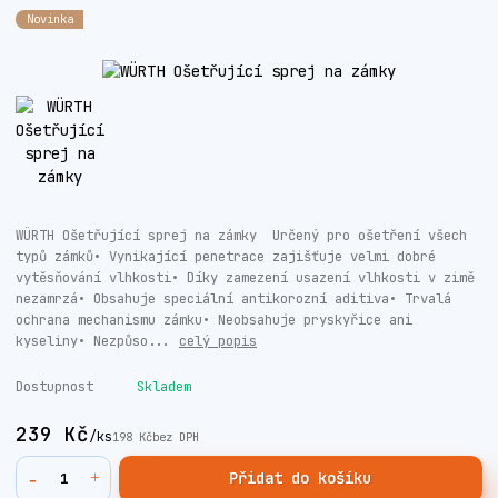
Novinka
WÜRTH Ošetřující sprej na zámky Určený pro ošetření všech
typů zámků• Vynikající penetrace zajišťuje velmi dobré
vytěsňování vlhkosti• Díky zamezení usazení vlhkosti v zimě
nezamrzá• Obsahuje speciální antikorozní aditiva• Trvalá
ochrana mechanismu zámku• Neobsahuje pryskyřice ani
kyseliny• Nezpůso...
celý popis
Dostupnost
Skladem
239 Kč
/
ks
198 Kč
bez DPH
Přidat do košíku