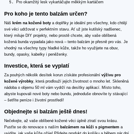
Pro okamžitý lesk vykartáčujte měkkým kartáčem
Pro koho je tento balzám určen?
Náš
krém na kožené boty
a doplňky je ideální pro všechny, kdo chtějí
své věci udržovat v perfektním stavu. Ať už jste kutilský nadšenec,
který miluje DIY projekty, nebo prostě chcete, aby vaše oblíbená
kožená bunda vypadala jako nová – tento balzám je přesně pro vás. Je
vhodný na všechny typy hladké kůže, takže ho využijete na obuv,
bundy, opasky, kabelky i peněženky.
Investice, která se vyplatí
Za pouhých několik desítek korun získáte profesionální
výživu pro
kožené výrobky
, která prodlouží jejich životnost o mnoho let. Skleněná
nádoba o objemu 50 ml vám vydrží na desítky aplikací. Místo toho,
abyste kupovali nové boty nebo bundu, jednoduše obnovíte ty stávající
– šetříte peníze i životní prostředí!
Objednejte si balzám ještě dnes!
Nečekejte, až vaše oblíbené kožené věci úplně ztratí svou krásu.
Pusťte se do renovace s naším
balzámem na kůži s pigmentem
a
uvidíte, jak vaše kůže ožije! Přidejte produkt do košíku a během pár dní