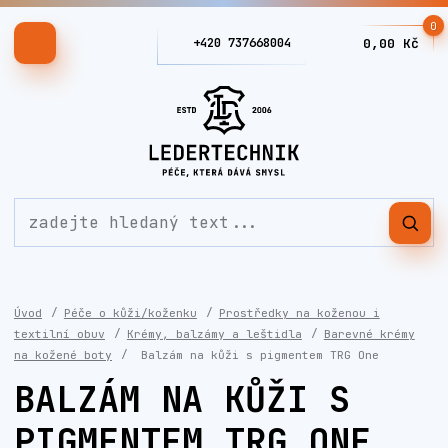
0
+420 737668004
0,00 Kč
Úvod
Péče o kůži/koženku
Prostředky na koženou i
textilní obuv
Krémy, balzámy a leštidla
Barevné krémy
na kožené boty
Balzám na kůži s pigmentem TRG One
BALZÁM NA KŮŽI S
PIGMENTEM TRG ONE