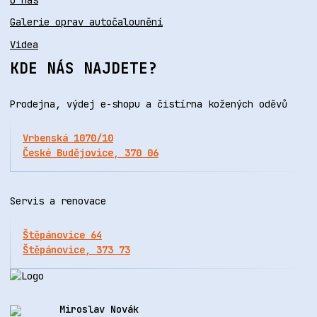
Galerie oprav autočalounění
Videa
KDE NÁS NAJDETE?
Prodejna, výdej e-shopu a čistírna kožených oděvů
Vrbenská 1070/10
České Budějovice, 370 06
Servis a renovace
Štěpánovice 64
Štěpánovice, 373 73
Miroslav Novák