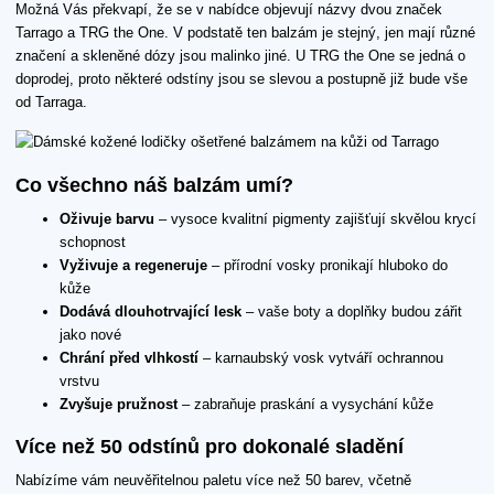
Možná Vás překvapí, že se v nabídce objevují názvy dvou značek
Tarrago a TRG the One. V podstatě ten balzám je stejný, jen mají různé
značení a skleněné dózy jsou malinko jiné. U TRG the One se jedná o
doprodej, proto některé odstíny jsou se slevou a postupně již bude vše
od Tarraga.
Co všechno náš balzám umí?
Oživuje barvu
– vysoce kvalitní pigmenty zajišťují skvělou krycí
schopnost
Vyživuje a regeneruje
– přírodní vosky pronikají hluboko do
kůže
Dodává dlouhotrvající lesk
– vaše boty a doplňky budou zářit
jako nové
Chrání před vlhkostí
– karnaubský vosk vytváří ochrannou
vrstvu
Zvyšuje pružnost
– zabraňuje praskání a vysychání kůže
Více než 50 odstínů pro dokonalé sladění
Nabízíme vám neuvěřitelnou paletu více než 50 barev, včetně