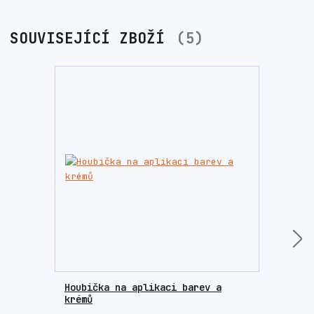
SOUVISEJÍCÍ ZBOŽÍ
5
Houbička na aplikaci barev a
Lešt
krémů