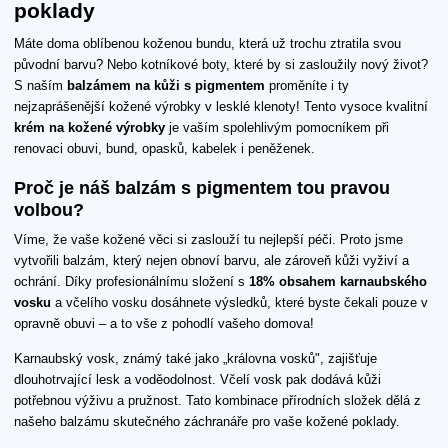
poklady
Máte doma oblíbenou koženou bundu, která už trochu ztratila svou
původní barvu? Nebo kotníkové boty, které by si zasloužily nový život?
S naším
balzámem na kůži s pigmentem
proměníte i ty
nejzaprášenější kožené výrobky v lesklé klenoty! Tento vysoce kvalitní
krém na kožené výrobky
je vaším spolehlivým pomocníkem při
renovaci obuvi, bund, opasků, kabelek i peněženek.
Proč je náš balzám s pigmentem tou pravou
volbou?
Víme, že vaše kožené věci si zaslouží tu nejlepší péči. Proto jsme
vytvořili balzám, který nejen obnoví barvu, ale zároveň kůži vyživí a
ochrání. Díky profesionálnímu složení s
18% obsahem karnaubského
vosku
a včelího vosku dosáhnete výsledků, které byste čekali pouze v
opravně obuvi – a to vše z pohodlí vašeho domova!
Karnaubský vosk, známý také jako „královna vosků", zajišťuje
dlouhotrvající lesk a voděodolnost. Včelí vosk pak dodává kůži
potřebnou výživu a pružnost. Tato kombinace přírodních složek dělá z
našeho balzámu skutečného záchranáře pro vaše kožené poklady.