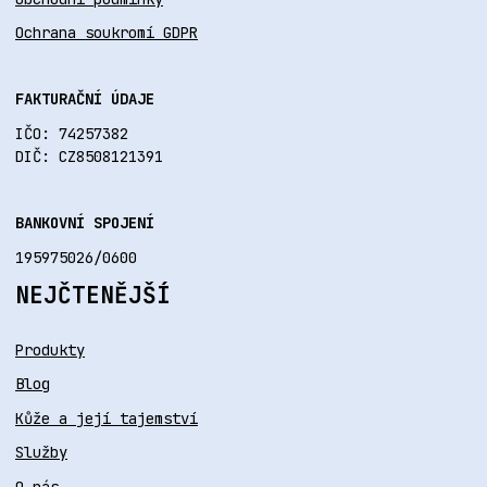
Ochrana soukromí GDPR
FAKTURAČNÍ ÚDAJE
IČO: 74257382
DIČ: CZ8508121391
BANKOVNÍ SPOJENÍ
195975026/0600
NEJČTENĚJŠÍ
Produkty
Blog
Kůže a její tajemství
Služby
O nás