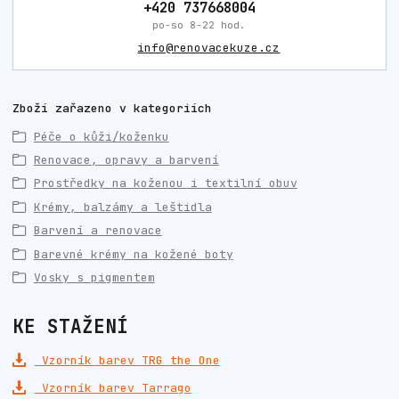
+420 737668004
po-so 8-22 hod.
info@renovacekuze.cz
Zboží zařazeno v kategoriích
Péče o kůži/koženku
Renovace, opravy a barvení
Prostředky na koženou i textilní obuv
Krémy, balzámy a leštidla
Barvení a renovace
Barevné krémy na kožené boty
Vosky s pigmentem
KE STAŽENÍ
Vzorník barev TRG the One
Vzorník barev Tarrago