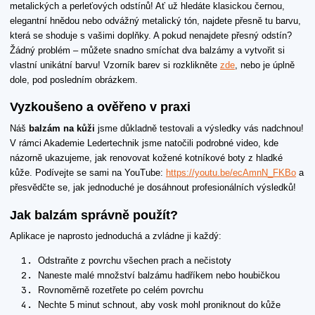
metalických a perleťových odstínů! Ať už hledáte klasickou černou,
elegantní hnědou nebo odvážný metalický tón, najdete přesně tu barvu,
která se shoduje s vašimi doplňky. A pokud nenajdete přesný odstín?
Žádný problém – můžete snadno smíchat dva balzámy a vytvořit si
vlastní unikátní barvu! Vzorník barev si rozklikněte
zde
, nebo je úplně
dole, pod posledním obrázkem.
Vyzkoušeno a ověřeno v praxi
Náš
balzám na kůži
jsme důkladně testovali a výsledky vás nadchnou!
V rámci Akademie Ledertechnik jsme natočili podrobné video, kde
názorně ukazujeme, jak renovovat kožené kotníkové boty z hladké
kůže. Podívejte se sami na YouTube:
https://youtu.be/ecAmnN_FKBo
a
přesvědčte se, jak jednoduché je dosáhnout profesionálních výsledků!
Jak balzám správně použít?
Aplikace je naprosto jednoduchá a zvládne ji každý:
Odstraňte z povrchu všechen prach a nečistoty
Naneste malé množství balzámu hadříkem nebo houbičkou
Rovnoměrně rozetřete po celém povrchu
Nechte 5 minut schnout, aby vosk mohl proniknout do kůže