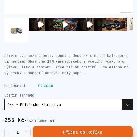
Oživte své kožené boty, bundy a doplňky s naším balzámem s
pigmentem! Obsahuje 18% karnaubského a včelího vosku pro
výživu, lesk a ochranu. Více než 90 odstínů. Profesionální
výsledky z pohodlí domova!
celý popis
Dostupnost
Skladem
Odstín Tarrago
255 Kč
/
ks
211 Kč
bez DPH
Přidat do košíku