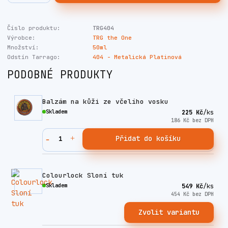
Číslo produktu:
TRG404
Výrobce:
TRG the One
Množství:
50ml
Odstín Tarrago:
404 - Metalická Platinová
PODOBNÉ PRODUKTY
Balzám na kůži ze včelího vosku
Skladem
225 Kč
/
ks
186 Kč
bez DPH
Přidat do košíku
Colourlock Sloní tuk
Skladem
549 Kč
/
ks
454 Kč
bez DPH
Zvolit variantu