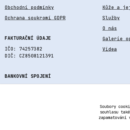
Obchodní podmínky
Kůže a je
Ochrana soukromí GDPR
Služby
O nás
FAKTURAČNÍ ÚDAJE
Galerie o
IČO: 74257382
Videa
DIČ: CZ8508121391
BANKOVNÍ SPOJENÍ
195975026/0600
Soubory cooki
souhlasu také
zapamatování 