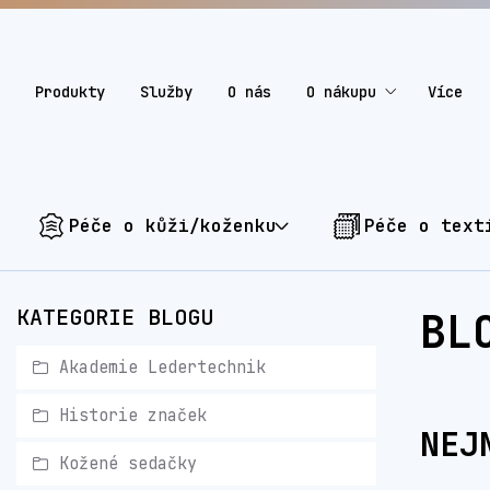
Produkty
Služby
O nás
O nákupu
Více
Péče o kůži/koženku
Péče o text
KATEGORIE BLOGU
BL
Akademie Ledertechnik
Historie značek
NEJ
Kožené sedačky