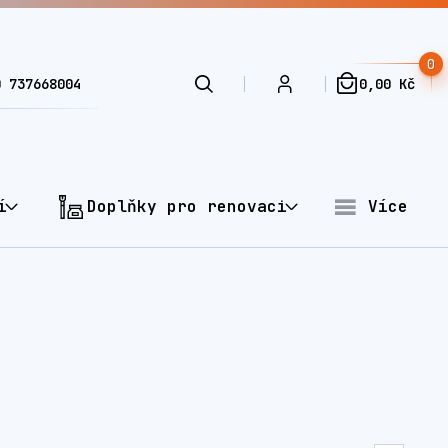
0
0 737668004
0,00 Kč
í
Doplňky pro renovaci
Více