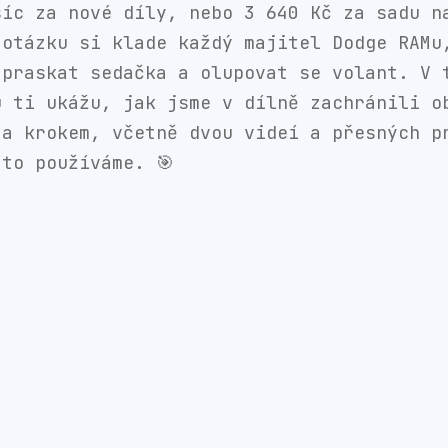
síc za nové díly, nebo 3 640 Kč za sadu n
 otázku si klade každý majitel Dodge RAMu
 praskat sedačka a olupovat se volant. V 
u ti ukážu, jak jsme v dílně zachránili o
za krokem, včetně dvou videí a přesných p
 to používáme. 🎯