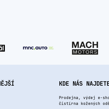
NĚJŠÍ
KDE NÁS NAJDET
Prodejna, výdej e-sh
čistírna kožených od