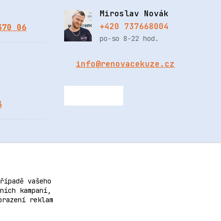
Miroslav Novák
+420 737668004
370 06
po-so 8-22 hod.
info@renovacekuze.cz
3
řípadě vašeho
ních kampaní,
brazení reklam