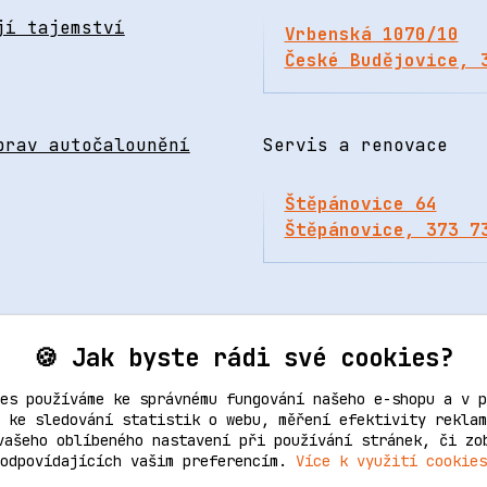
jí tajemství
Vrbenská 1070/10
České Budějovice, 
prav autočalounění
Servis a renovace
Štěpánovice 64
Štěpánovice, 373 7
🍪 Jak byste rádi své cookies?
es používáme ke správnému fungování našeho e-shopu a v p
 ke sledování statistik o webu, měření efektivity reklam
vašeho oblíbeného nastavení při používání stránek, či zo
Upravit sběr cookies.
odpovídajících vašim preferencím.
Více k využití cookies