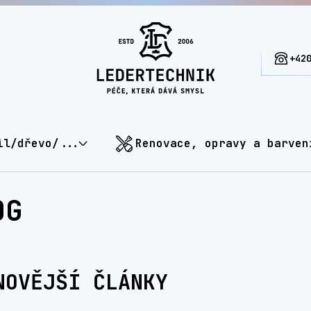
+42
il/dřevo/...
Renovace, opravy a barven
OG
NOVĚJŠÍ ČLÁNKY