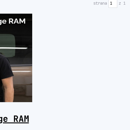
strana
z 1
ge RAM