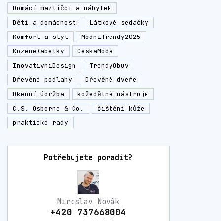
Domácí mazlíčci a nábytek
Děti a domácnost
Látkové sedačky
Komfort a styl
ModniTrendy2025
KozeneKabelky
CeskaModa
InovativniDesign
TrendyObuv
Dřevěné podlahy
Dřevěné dveře
Okenní údržba
kožedělné nástroje
C.S. Osborne & Co.
čištění kůže
praktické rady
Potřebujete poradit?
Miroslav Novák
+420 737668004