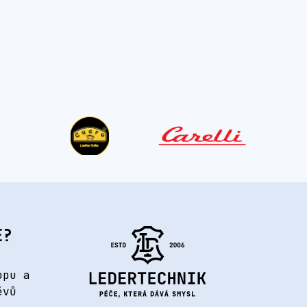
E?
opu a
ěvů