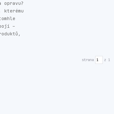
a opravu?
, kterému
tomhle
bojí –
roduktů,
strana
z 1