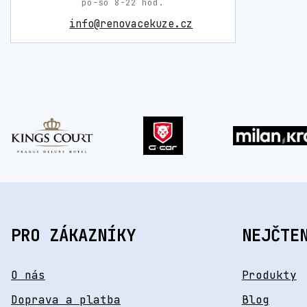
po-so 8-22 hod.
info@renovacekuze.cz
PRO ZÁKAZNÍKY
NEJČTE
O nás
Produkty
Doprava a platba
Blog