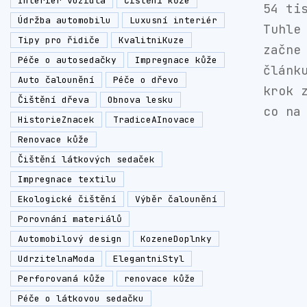
Interiér vozidla
Čištění kůže
54 ti
Údržba automobilu
Luxusní interiér
Tuhle
Tipy pro řidiče
KvalitniKuze
začne
Péče o autosedačky
Impregnace kůže
článk
Auto čalounění
Péče o dřevo
krok 
Čištění dřeva
Obnova lesku
co na
HistorieZnacek
TradiceAInovace
Renovace kůže
Čištění látkových sedaček
Impregnace textilu
Ekologické čištění
Výběr čalounění
Porovnání materiálů
Automobilový design
KozeneDoplnky
UdrzitelnaModa
ElegantniStyl
Perforovaná kůže
renovace kůže
Péče o látkovou sedačku