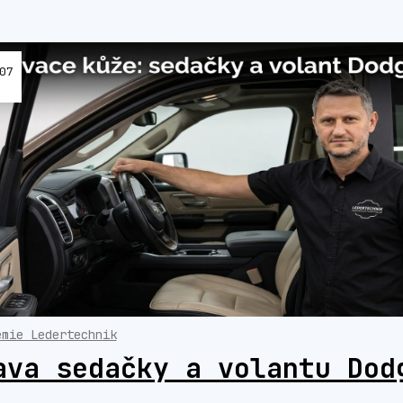
07
6
emie Ledertechnik
ava sedačky a volantu Dod