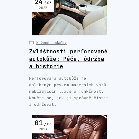
24
03
2025
Kožené sedačky
Zvláštnosti perforované
autokůže: Péče, údržba
a historie
Perforovaná autokůže je
oblíbeným prvkem moderních vozů,
nabízejícím luxus a funkčnost.
Naučte se, jak ji správně čistit
a udržovat.
01
06
2024