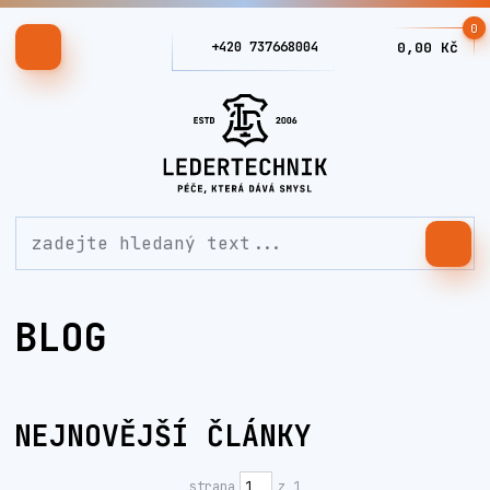
0
+420 737668004
0,00 Kč
BLOG
NEJNOVĚJŠÍ ČLÁNKY
strana
z 1