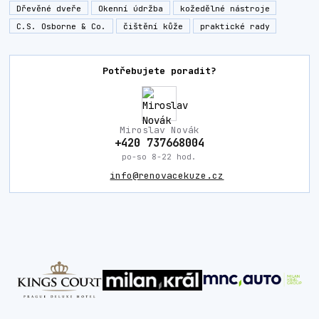
Dřevěné dveře
Okenní údržba
kožedělné nástroje
C.S. Osborne & Co.
čištění kůže
praktické rady
Potřebujete poradit?
Miroslav Novák
+420 737668004
po-so 8-22 hod.
info@renovacekuze.cz