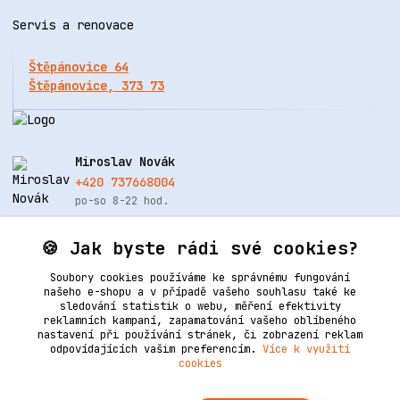
Servis a renovace
Štěpánovice 64
Štěpánovice, 373 73
Miroslav Novák
+420 737668004
po-so 8-22 hod.
info@renovacekuze.cz
🍪 Jak byste rádi své cookies?
Soubory cookies používáme ke správnému fungování
našeho e-shopu a v případě vašeho souhlasu také ke
sledování statistik o webu, měření efektivity
reklamních kampaní, zapamatování vašeho oblíbeného
nastavení při používání stránek, či zobrazení reklam
odpovídajících vašim preferencím.
Více k využití
cookies
Upravit sběr cookies.