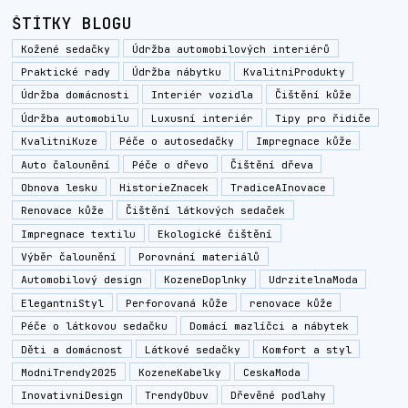
ŠTÍTKY BLOGU
Kožené sedačky
Údržba automobilových interiérů
Praktické rady
Údržba nábytku
KvalitniProdukty
Údržba domácnosti
Interiér vozidla
Čištění kůže
Údržba automobilu
Luxusní interiér
Tipy pro řidiče
KvalitniKuze
Péče o autosedačky
Impregnace kůže
Auto čalounění
Péče o dřevo
Čištění dřeva
Obnova lesku
HistorieZnacek
TradiceAInovace
Renovace kůže
Čištění látkových sedaček
Impregnace textilu
Ekologické čištění
Výběr čalounění
Porovnání materiálů
Automobilový design
KozeneDoplnky
UdrzitelnaModa
ElegantniStyl
Perforovaná kůže
renovace kůže
Péče o látkovou sedačku
Domácí mazlíčci a nábytek
Děti a domácnost
Látkové sedačky
Komfort a styl
ModniTrendy2025
KozeneKabelky
CeskaModa
InovativniDesign
TrendyObuv
Dřevěné podlahy