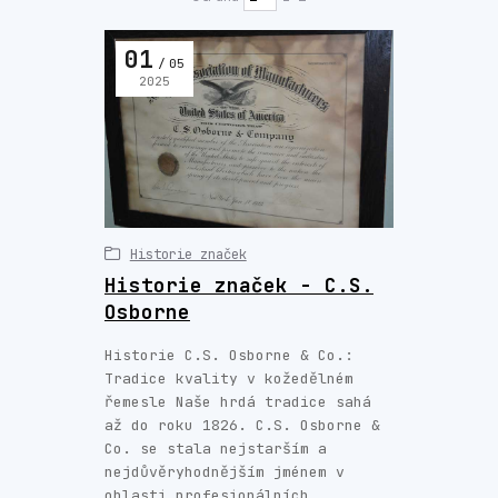
01
05
2025
Historie značek
Historie značek - C.S.
Osborne
Historie C.S. Osborne & Co.:
Tradice kvality v kožedělném
řemesle Naše hrdá tradice sahá
až do roku 1826. C.S. Osborne &
Co. se stala nejstarším a
nejdůvěryhodnějším jménem v
oblasti profesionálních