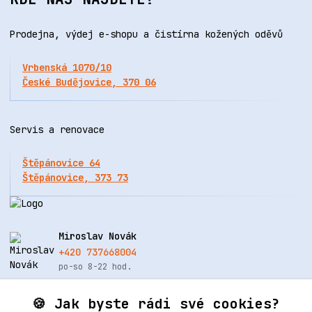
Prodejna, výdej e-shopu a čistírna kožených oděvů
Vrbenská 1070/10
České Budějovice, 370 06
Servis a renovace
Štěpánovice 64
Štěpánovice, 373 73
Miroslav Novák
+420 737668004
po-so 8-22 hod.
info@renovacekuze.cz
🍪 Jak byste rádi své cookies?