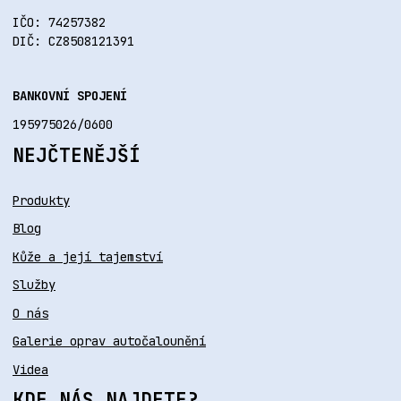
IČO: 74257382
DIČ: CZ8508121391
BANKOVNÍ SPOJENÍ
195975026/0600
NEJČTENĚJŠÍ
Produkty
Blog
Kůže a její tajemství
Služby
O nás
Galerie oprav autočalounění
Videa
KDE NÁS NAJDETE?