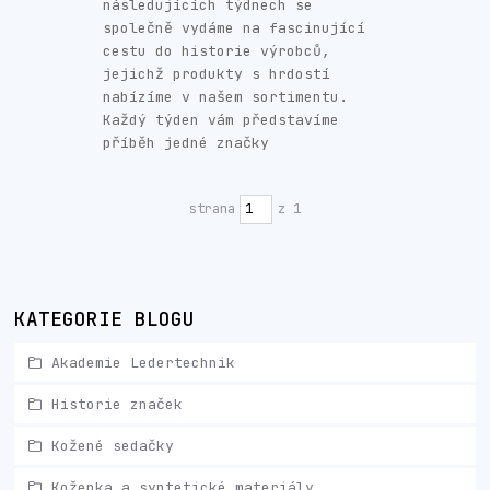
následujících týdnech se
společně vydáme na fascinující
cestu do historie výrobců,
jejichž produkty s hrdostí
nabízíme v našem sortimentu.
Každý týden vám představíme
příběh jedné značky
strana
z 1
KATEGORIE BLOGU
Akademie Ledertechnik
Historie značek
Kožené sedačky
Koženka a syntetické materiály