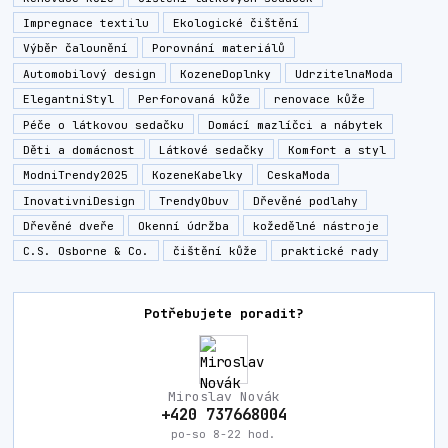
Impregnace textilu
Ekologické čištění
Výběr čalounění
Porovnání materiálů
Automobilový design
KozeneDoplnky
UdrzitelnaModa
ElegantniStyl
Perforovaná kůže
renovace kůže
Péče o látkovou sedačku
Domácí mazlíčci a nábytek
Děti a domácnost
Látkové sedačky
Komfort a styl
ModniTrendy2025
KozeneKabelky
CeskaModa
InovativniDesign
TrendyObuv
Dřevěné podlahy
Dřevěné dveře
Okenní údržba
kožedělné nástroje
C.S. Osborne & Co.
čištění kůže
praktické rady
Potřebujete poradit?
Miroslav Novák
+420 737668004
po-so 8-22 hod.