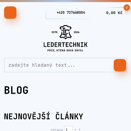
0
+420 737668004
0,00 Kč
BLOG
NEJNOVĚJŠÍ ČLÁNKY
strana
z 1