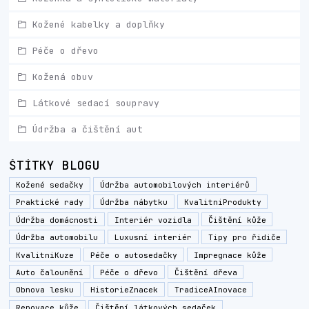
Kožené kabelky a doplňky
Péče o dřevo
Kožená obuv
Látkové sedací soupravy
Údržba a čištění aut
ŠTÍTKY BLOGU
Kožené sedačky
Údržba automobilových interiérů
Praktické rady
Údržba nábytku
KvalitniProdukty
Údržba domácnosti
Interiér vozidla
Čištění kůže
Údržba automobilu
Luxusní interiér
Tipy pro řidiče
KvalitniKuze
Péče o autosedačky
Impregnace kůže
Auto čalounění
Péče o dřevo
Čištění dřeva
Obnova lesku
HistorieZnacek
TradiceAInovace
Renovace kůže
Čištění látkových sedaček