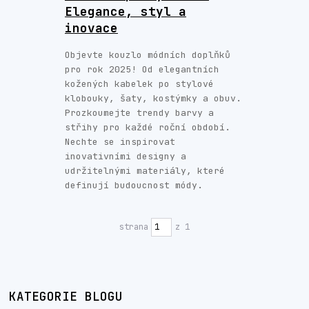
Elegance, styl a
inovace
Objevte kouzlo módních doplňků
pro rok 2025! Od elegantních
kožených kabelek po stylové
klobouky, šaty, kostýmky a obuv.
Prozkoumejte trendy barvy a
střihy pro každé roční období.
Nechte se inspirovat
inovativními designy a
udržitelnými materiály, které
definují budoucnost módy.
strana
z 1
KATEGORIE BLOGU