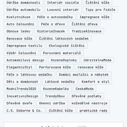
Údržba domácnosti
Interiér vozidla
Čištění kůže
Údržba automobilu
Luxusní interiér
Tipy pro řidiče
KvalitniKuze
Péče o autosedačky
Impregnace kůže
Auto čalounění
Péče o dřevo
Čištění dřeva
Obnova lesku
HistorieZnacek
TradiceAInovace
Renovace kůže
Čištění látkových sedaček
Impregnace textilu
Ekologické čištění
Výběr čalounění
Porovnání materiálů
Automobilový design
KozeneDoplnky
UdrzitelnaModa
ElegantniStyl
Perforovaná kůže
renovace kůže
Péče o látkovou sedačku
Domácí mazlíčci a nábytek
Děti a domácnost
Látkové sedačky
Komfort a styl
ModniTrendy2025
KozeneKabelky
CeskaModa
InovativniDesign
TrendyObuv
Dřevěné podlahy
Dřevěné dveře
Okenní údržba
kožedělné nástroje
C.S. Osborne & Co.
čištění kůže
praktické rady