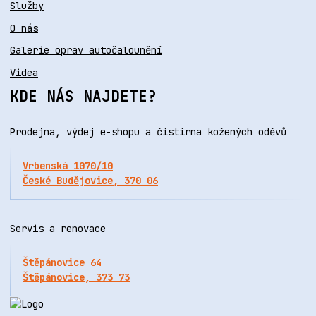
Služby
O nás
Galerie oprav autočalounění
Videa
KDE NÁS NAJDETE?
Prodejna, výdej e-shopu a čistírna kožených oděvů
Vrbenská 1070/10
České Budějovice, 370 06
Servis a renovace
Štěpánovice 64
Štěpánovice, 373 73