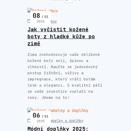
08
01
Kožená obuv
2026
Jak vyčistit kožené
boty z hladké kůže po
zimě
Zima znehodnocuje vaše oblíbené
kožené boty solí, špínou a
vlhkostí. Naučte se jednoduchý
postup čištění, výživy a
impregnace, který vrátí botám
lesk a eleganci. S kvalitní péčí
se vaše investice vyplatí na
roky. Jdeme na to!
06
01
Kožené kabelky a doplňky
2025
Módní doplňky 2025: