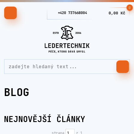
0
+420 737668004
0,00 Kč
BLOG
NEJNOVĚJŠÍ ČLÁNKY
strana
z 1