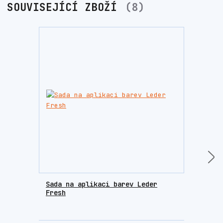
SOUVISEJÍCÍ ZBOŽÍ
8
Sada na aplikaci barev Leder
Houb
Fresh
krém