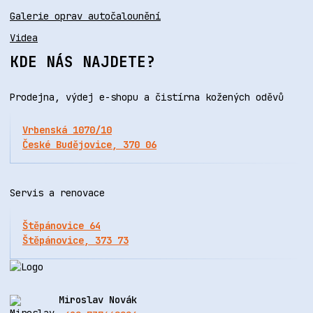
Galerie oprav autočalounění
Videa
KDE NÁS NAJDETE?
Prodejna, výdej e-shopu a čistírna kožených oděvů
Vrbenská 1070/10
České Budějovice, 370 06
Servis a renovace
Štěpánovice 64
Štěpánovice, 373 73
Miroslav Novák