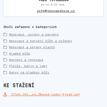
po-so 8-22 hod.
info@renovacekuze.cz
Zboží zařazeno v kategoriích
Renovace, opravy a barvení
Renovace a barvení kůže a koženky
Renovace a opravy plastů
Hladká kůže
Barvení a renovace
Plniče, barvy a laky
Barvy na hladkou kůži
KE STAŽENÍ
37166_354__ps_2Navod-Leder-Fresh.pdf