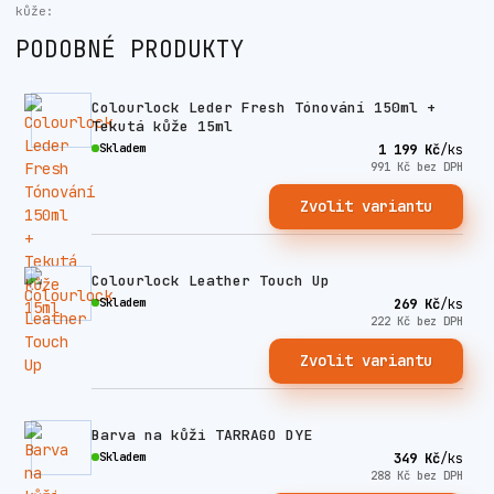
kůže:
PODOBNÉ PRODUKTY
Colourlock Leder Fresh Tónování 150ml +
Tekutá kůže 15ml
Skladem
1 199 Kč
/
ks
991 Kč
bez DPH
Zvolit variantu
Colourlock Leather Touch Up
Skladem
269 Kč
/
ks
222 Kč
bez DPH
Zvolit variantu
Barva na kůži TARRAGO DYE
Skladem
349 Kč
/
ks
288 Kč
bez DPH