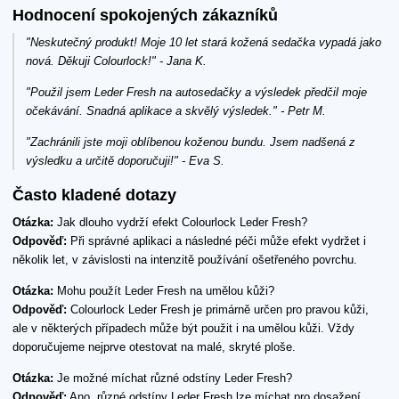
Hodnocení spokojených zákazníků
"Neskutečný produkt! Moje 10 let stará kožená sedačka vypadá jako
nová. Děkuji Colourlock!" - Jana K.
"Použil jsem Leder Fresh na autosedačky a výsledek předčil moje
očekávání. Snadná aplikace a skvělý výsledek." - Petr M.
"Zachránili jste moji oblíbenou koženou bundu. Jsem nadšená z
výsledku a určitě doporučuji!" - Eva S.
Často kladené dotazy
Otázka:
Jak dlouho vydrží efekt Colourlock Leder Fresh?
Odpověď:
Při správné aplikaci a následné péči může efekt vydržet i
několik let, v závislosti na intenzitě používání ošetřeného povrchu.
Otázka:
Mohu použít Leder Fresh na umělou kůži?
Odpověď:
Colourlock Leder Fresh je primárně určen pro pravou kůži,
ale v některých případech může být použit i na umělou kůži. Vždy
doporučujeme nejprve otestovat na malé, skryté ploše.
Otázka:
Je možné míchat různé odstíny Leder Fresh?
Odpověď:
Ano, různé odstíny Leder Fresh lze míchat pro dosažení