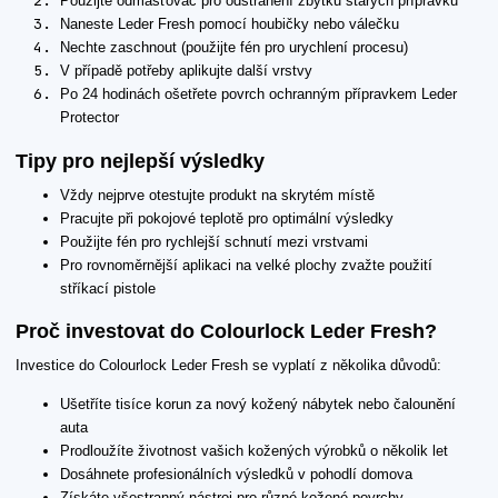
Použijte odmašťovač pro odstranění zbytků starých přípravků
Naneste Leder Fresh pomocí houbičky nebo válečku
Nechte zaschnout (použijte fén pro urychlení procesu)
V případě potřeby aplikujte další vrstvy
Po 24 hodinách ošetřete povrch ochranným přípravkem Leder
Protector
Tipy pro nejlepší výsledky
Vždy nejprve otestujte produkt na skrytém místě
Pracujte při pokojové teplotě pro optimální výsledky
Použijte fén pro rychlejší schnutí mezi vrstvami
Pro rovnoměrnější aplikaci na velké plochy zvažte použití
stříkací pistole
Proč investovat do Colourlock Leder Fresh?
Investice do Colourlock Leder Fresh se vyplatí z několika důvodů:
Ušetříte tisíce korun za nový kožený nábytek nebo čalounění
auta
Prodloužíte životnost vašich kožených výrobků o několik let
Dosáhnete profesionálních výsledků v pohodlí domova
Získáte všestranný nástroj pro různé kožené povrchy