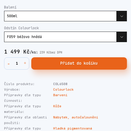
Balení
Odstín Colourlock
1 499 Kč
/
ks
1 239 Kč
bez DPH
Přidat do košíku
Číslo produktu:
COL6508
Výrobce:
Colourlock
Přípravky dle typu
Barvení
činnosti:
Přípravky dle typu
Kůže
materiálu:
Přípravky dle oblasti
Nábytek, autočalounění
použití:
Přípravky dle typu
Hladká pigmentovaná