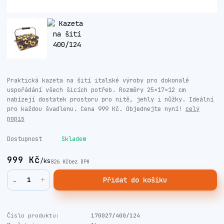
Praktická kazeta na šití italské výroby pro dokonalé
uspořádání všech šicích potřeb. Rozměry 25×17×12 cm
nabízejí dostatek prostoru pro nitě, jehly i nůžky. Ideální
pro každou švadlenu. Cena 999 Kč. Objednejte nyní!
celý
popis
Dostupnost
Skladem
999 Kč
/
ks
826 Kč
bez DPH
Přidat do košíku
Číslo produktu:
170027/400/124