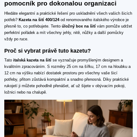
pomocník pro dokonalou organizaci
Hledáte elegantní a praktické řešení pro uskladnění všech vašich šicích
potřeb?
Kazeta na šití 400/124
od renomovaného italského výrobce je
přesně to, co potřebujete. Tento
úložný box na šití
vám pomůže udržet
perfektní pořádek a mít všechny jehly, nitě, nůžky a další pomůcky
vždy po ruce.
Proč si vybrat právě tuto kazetu?
Tato
italská kazeta na šití
se vyznačuje promyšleným designem a
kvalitním zpracováním. S rozměry 25 cm na šířku, 17 cm na hloubku a
12 cm na výšku nabízí dostatek prostoru pro všechny vaše šicí
potřeby, přitom zůstává kompaktní a snadno přenosná. Díky praktické
rukojetí ji můžete pohodlně přenášet, ať už šijete v obývacím pokoji,
ložnici nebo na chalupě.