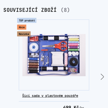
SOUVISEJÍCÍ ZBOŽÍ
8
TOP produkt
Akce
Novinka
Šicí sada v plastovém pouzdře
Nitě
499 Kč