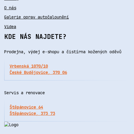
O nás
Galerie oprav autočalounění
Videa
KDE NÁS NAJDETE?
Prodejna, výdej e-shopu a čistírna kožených oděvů
Vrbenská 1070/10
České Budějovice, 370 06
Servis a renovace
Štěpánovice 64
Štěpánovice, 373 73