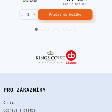
/
ks
Skladem
Skla
412 Kč
bez DPH
Přidat do košíku
PRO ZÁKAZNÍKY
O nás
Doprava a platba