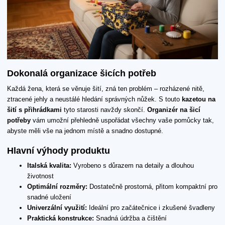
Dokonalá organizace šicích potřeb
Každá žena, která se věnuje šití, zná ten problém – rozházené nitě,
ztracené jehly a neustálé hledání správných nůžek. S touto
kazetou na
šití s přihrádkami
tyto starosti navždy skončí.
Organizér na šicí
potřeby
vám umožní přehledně uspořádat všechny vaše pomůcky tak,
abyste měli vše na jednom místě a snadno dostupné.
Hlavní výhody produktu
Italská kvalita:
Vyrobeno s důrazem na detaily a dlouhou
životnost
Optimální rozměry:
Dostatečně prostorná, přitom kompaktní pro
snadné uložení
Univerzální využití:
Ideální pro začátečnice i zkušené švadleny
Praktická konstrukce:
Snadná údržba a čištění