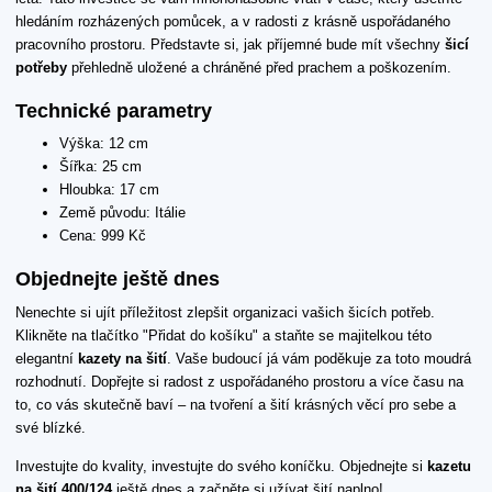
hledáním rozházených pomůcek, a v radosti z krásně uspořádaného
pracovního prostoru. Představte si, jak příjemné bude mít všechny
šicí
potřeby
přehledně uložené a chráněné před prachem a poškozením.
Technické parametry
Výška: 12 cm
Šířka: 25 cm
Hloubka: 17 cm
Země původu: Itálie
Cena: 999 Kč
Objednejte ještě dnes
Nenechte si ujít příležitost zlepšit organizaci vašich šicích potřeb.
Klikněte na tlačítko "Přidat do košíku" a staňte se majitelkou této
elegantní
kazety na šití
. Vaše budoucí já vám poděkuje za toto moudrá
rozhodnutí. Dopřejte si radost z uspořádaného prostoru a více času na
to, co vás skutečně baví – na tvoření a šití krásných věcí pro sebe a
své blízké.
Investujte do kvality, investujte do svého koníčku. Objednejte si
kazetu
na šití 400/124
ještě dnes a začněte si užívat šití naplno!