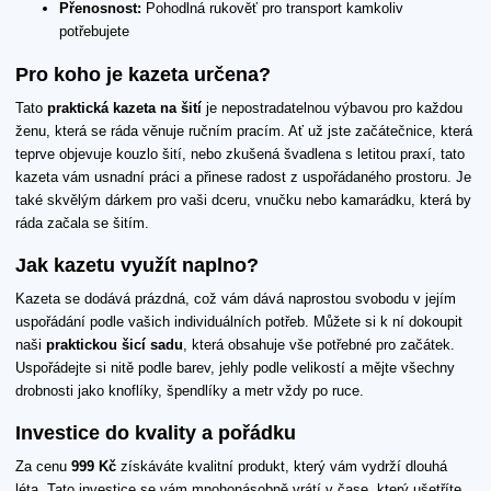
Přenosnost:
Pohodlná rukověť pro transport kamkoliv
potřebujete
Pro koho je kazeta určena?
Tato
praktická kazeta na šití
je nepostradatelnou výbavou pro každou
ženu, která se ráda věnuje ručním pracím. Ať už jste začátečnice, která
teprve objevuje kouzlo šití, nebo zkušená švadlena s letitou praxí, tato
kazeta vám usnadní práci a přinese radost z uspořádaného prostoru. Je
také skvělým dárkem pro vaši dceru, vnučku nebo kamarádku, která by
ráda začala se šitím.
Jak kazetu využít naplno?
Kazeta se dodává prázdná, což vám dává naprostou svobodu v jejím
uspořádání podle vašich individuálních potřeb. Můžete si k ní dokoupit
naši
praktickou šicí sadu
, která obsahuje vše potřebné pro začátek.
Uspořádejte si nitě podle barev, jehly podle velikostí a mějte všechny
drobnosti jako knoflíky, špendlíky a metr vždy po ruce.
Investice do kvality a pořádku
Za cenu
999 Kč
získáváte kvalitní produkt, který vám vydrží dlouhá
léta. Tato investice se vám mnohonásobně vrátí v čase, který ušetříte