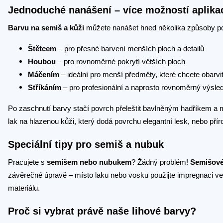
Jednoduché nanášení – více možností aplika
Barvu na semiš a kůži
můžete nanášet hned několika způsoby pod
Štětcem
– pro přesné barvení menších ploch a detailů
Houbou
– pro rovnoměrné pokrytí větších ploch
Máčením
– ideální pro menší předměty, které chcete obarvit
Stříkáním
– pro profesionální a naprosto rovnoměrný výsle
Po zaschnutí barvy stačí povrch přeleštit bavlněným hadříkem a
lak na hlazenou kůži, který dodá povrchu elegantní lesk, nebo pří
Speciální tipy pro semiš a nubuk
Pracujete s
semišem nebo nubukem
? Žádný problém!
Semišové
závěrečné úpravě – místo laku nebo vosku použijte impregnaci ve 
materiálu.
Proč si vybrat právě naše lihové barvy?