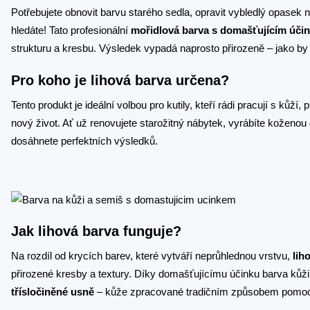
Potřebujete obnovit barvu starého sedla, opravit vybledlý opasek
hledáte! Tato profesionální
mořidlová barva s domašťujícím úči
strukturu a kresbu. Výsledek vypadá naprosto přirozeně – jako by 
Pro koho je lihová barva určena?
Tento produkt je ideální volbou pro kutily, kteří rádi pracují s ků
nový život. Ať už renovujete starožitný nábytek, vyrábíte koženou g
dosáhnete perfektních výsledků.
Jak lihová barva funguje?
Na rozdíl od krycích barev, které vytváří neprůhlednou vrstvu,
lih
přirozené kresby a textury. Díky domašťujícímu účinku barva kůži ne
třísločiněné usně
– kůže zpracované tradičním způsobem pomocí ros