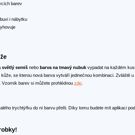
ycích barev
buvi i nábytku
vyhovuje
ůže
 světlý semiš
nebo
barva na tmavý nubuk
vypadat na každém kusu
kůže, se kterou nová barva vytváří jedinečnou kombinaci. Zvláště u 
. Vzorník barev si můžete prohlédnou
zde
.
ho trychtýřku do ní barvu přelít. Díky tomu budete mít aplikaci pod
robky!