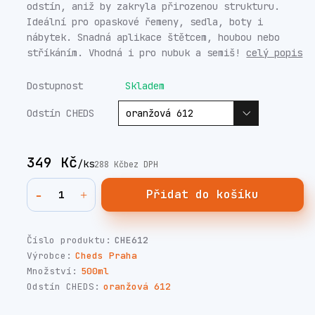
odstín, aniž by zakryla přirozenou strukturu.
Ideální pro opaskové řemeny, sedla, boty i
nábytek. Snadná aplikace štětcem, houbou nebo
stříkáním. Vhodná i pro nubuk a semiš!
celý popis
Dostupnost
Skladem
Odstín CHEDS
349 Kč
/
ks
288 Kč
bez DPH
Přidat do košíku
Číslo produktu:
CHE612
Výrobce:
Cheds Praha
Množství:
500ml
Odstín CHEDS:
oranžová 612