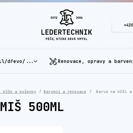
+42
il/dřevo/...
Renovace, opravy a barven
í kůže a koženky
Barvení a renovace
Barva na kůži a
MIŠ 500ML