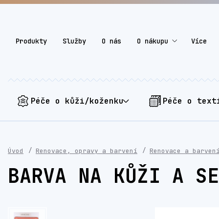
Produkty
Služby
O nás
O nákupu
Více
Péče o kůži/koženku
Péče o text
Úvod
Renovace, opravy a barvení
Renovace a barven
BARVA NA KŮŽI A SE