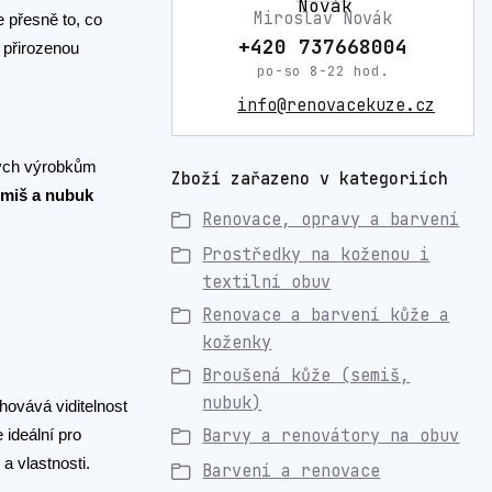
Miroslav Novák
e přesně to, co
+420 737668004
 přirozenou
po-so 8-22 hod.
info@renovacekuze.cz
ených výrobkům
Zboží zařazeno v kategoriích
emiš a nubuk
Renovace, opravy a barvení
Prostředky na koženou i
textilní obuv
Renovace a barvení kůže a
koženky
Broušená kůže (semiš,
nubuk)
hovává viditelnost
 ideální pro
Barvy a renovátory na obuv
a vlastnosti.
Barvení a renovace