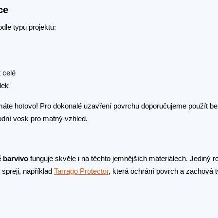
ce
le typu projektu:
 celé
dek
 máte hotovo! Pro dokonalé uzavření povrchu doporučujeme použít be
rodní vosk pro matný vzhled.
 barvivo
funguje skvěle i na těchto jemnějších materiálech. Jediný ro
spreji, například
Tarrago Protector
, která ochrání povrch a zachová t