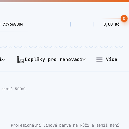
0
0 737668004
0,00 Kč
í
Doplňky pro renovaci
Více
 semiš 500ml
Profesionální lihová barva na kůži a semiš mění