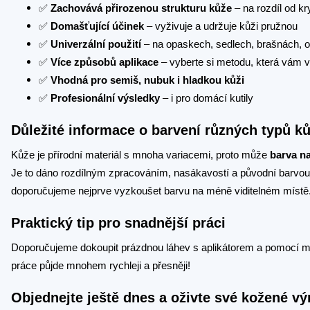
✅
Zachovává přirozenou strukturu kůže
– na rozdíl od kr
✅
Domašťující účinek
– vyživuje a udržuje kůži pružnou
✅
Univerzální použití
– na opaskech, sedlech, brašnách, o
✅
Více způsobů aplikace
– vyberte si metodu, která vám 
✅
Vhodná pro semiš, nubuk i hladkou kůži
✅
Profesionální výsledky
– i pro domácí kutily
Důležité informace o barvení různých typů k
Kůže je přírodní materiál s mnoha variacemi, proto může
barva na
Je to dáno rozdílným zpracováním, nasákavostí a původní barvou 
doporučujeme nejprve vyzkoušet barvu na méně viditelném místě
Praktický tip pro snadnější práci
Doporučujeme dokoupit prázdnou láhev s aplikátorem a pomocí malé
práce půjde mnohem rychleji a přesněji!
Objednejte ještě dnes a oživte své kožené vý