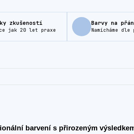
ky zkušeností
Barvy na přán
ce jak 20 let praxe
Namícháme dle 
sionální barvení s přirozeným výsledke