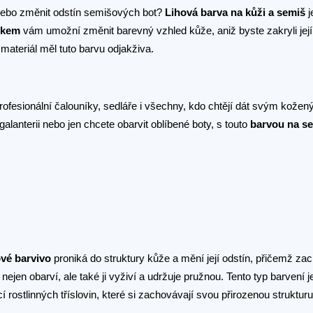
 nebo změnit odstín semišových bot?
Lihová barva na kůži a semiš
j
nkem
vám umožní změnit barevný vzhled kůže, aniž byste zakryli její
materiál měl tuto barvu odjakživa.
ží, profesionální čalouníky, sedláře i všechny, kdo chtějí dát svým kož
alanterii nebo jen chcete obarvit oblíbené boty, s touto
barvou na s
ové barvivo
proniká do struktury kůže a mění její odstín, přičemž zac
jen obarví, ale také ji vyživí a udržuje pružnou. Tento typ barvení je
tlinných tříslovin, které si zachovávají svou přirozenou strukturu 