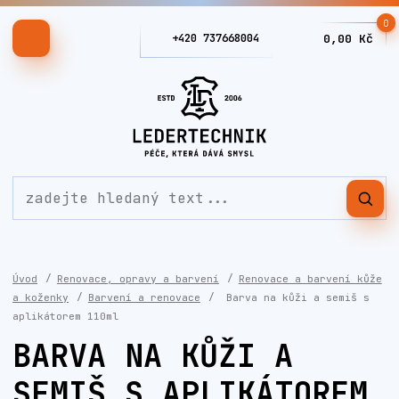
0
+420 737668004
0,00 Kč
Úvod
Renovace, opravy a barvení
Renovace a barvení kůže
a koženky
Barvení a renovace
Barva na kůži a semiš s
aplikátorem 110ml
BARVA NA KŮŽI A
SEMIŠ S APLIKÁTOREM