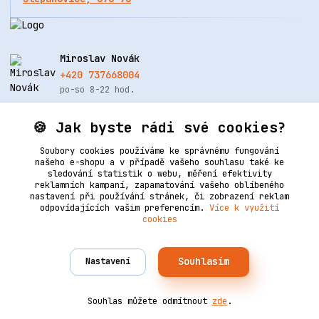
Miroslav Novák
+420 737668004
po-so 8-22 hod.
info@renovacekuze.cz
🍪 Jak byste rádi své cookies?
Soubory cookies používáme ke správnému fungování
našeho e-shopu a v případě vašeho souhlasu také ke
sledování statistik o webu, měření efektivity
reklamních kampaní, zapamatování vašeho oblíbeného
nastavení při používání stránek, či zobrazení reklam
odpovídajících vašim preferencím.
Více k využití
cookies
Upravit sběr cookies.
Souhlasím
Nastavení
Vytvořeno na
Eshop-rychle.cz
2006–2025 © Ledertechnik | Všechna práva vyhrazena. Design
od
Empiredesign
nakódoval
OndřejDvořák.com
.
Souhlas můžete odmítnout
zde
.