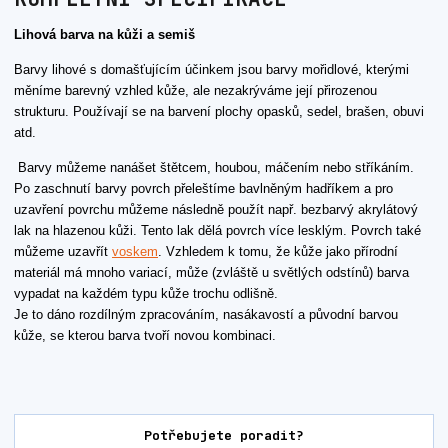
Lihová barva na kůži a semiš
Barvy lihové s domašťujícím účinkem jsou barvy mořidlové, kterými
měníme barevný vzhled kůže, ale nezakrýváme její přirozenou
strukturu. Používají se na barvení plochy opasků, sedel, brašen, obuvi
atd.
Barvy můžeme nanášet štětcem, houbou, máčením nebo stříkáním.
Po zaschnutí barvy povrch přeleštíme bavlněným hadříkem a pro
uzavření povrchu můžeme následně použít např. bezbarvý akrylátový
lak na hlazenou kůži. Tento lak dělá povrch více lesklým. Povrch také
můžeme uzavřít
voskem
. Vzhledem k tomu, že kůže jako přírodní
materiál má mnoho variací, může (zvláště u světlých odstínů) barva
vypadat na každém typu kůže trochu odlišně.
Je to dáno rozdílným zpracováním, nasákavostí a původní barvou
kůže, se kterou barva tvoří novou kombinaci.
Potřebujete poradit?