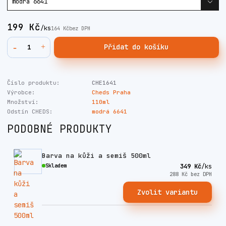
199 Kč
/
ks
164 Kč
bez DPH
Přidat do košíku
Číslo produktu:
CHE1641
Výrobce:
Cheds Praha
Množství:
110ml
Odstín CHEDS:
modrá 6641
PODOBNÉ PRODUKTY
Barva na kůži a semiš 500ml
Skladem
349 Kč
/
ks
288 Kč
bez DPH
Zvolit variantu