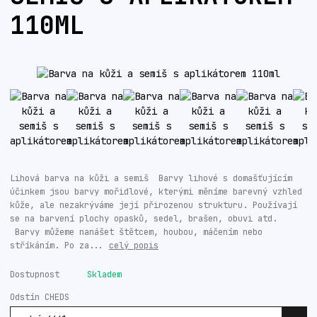
110ML
Lihová barva na kůži a semiš Barvy lihové s domašťujícím
účinkem jsou barvy mořidlové, kterými měníme barevný vzhled
kůže, ale nezakrýváme její přirozenou strukturu. Používají
se na barvení plochy opasků, sedel, brašen, obuvi atd.
Barvy můžeme nanášet štětcem, houbou, máčením nebo
stříkáním. Po za...
celý popis
Dostupnost
Skladem
Odstín CHEDS