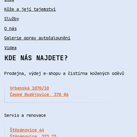
Kůže a její tajemství
Služby
O nás
Galerie oprav autočalounění
Videa
KDE NÁS NAJDETE?
Prodejna, výdej e-shopu a čistírna kožených oděvů
Vrbenská 1070/10
České Budějovice, 370 06
Servis a renovace
Štěpánovice 64
Štěpánovice, 373 73