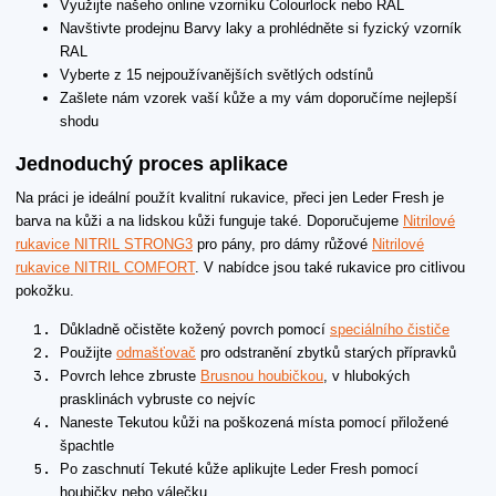
Využijte našeho online vzorníku Colourlock nebo RAL
Navštivte prodejnu Barvy laky a prohlédněte si fyzický vzorník
RAL
Vyberte z 15 nejpoužívanějších světlých odstínů
Zašlete nám vzorek vaší kůže a my vám doporučíme nejlepší
shodu
Jednoduchý proces aplikace
Na práci je ideální použít kvalitní rukavice, přeci jen Leder Fresh je
barva na kůži a na lidskou kůži funguje také. Doporučujeme
Nitrilové
rukavice NITRIL STRONG3
pro pány, pro dámy růžové
Nitrilové
rukavice NITRIL COMFORT
. V nabídce jsou také rukavice pro citlivou
pokožku.
Důkladně očistěte kožený povrch pomocí
speciálního čističe
Použijte
odmašťovač
pro odstranění zbytků starých přípravků
Povrch lehce zbruste
Brusnou houbičkou
, v hlubokých
prasklinách vybruste co nejvíc
Naneste Tekutou kůži na poškozená místa pomocí přiložené
špachtle
Po zaschnutí Tekuté kůže aplikujte Leder Fresh pomocí
houbičky nebo válečku