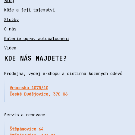
Blog
Kůže a její tajemství
Služby
O nás
Galerie oprav autočalounění
Videa
KDE NÁS NAJDETE?
Prodejna, výdej e-shopu a čistírna kožených oděvů
Vrbenská 1070/10
České Budějovice, 370 06
Servis a renovace
Štěpánovice 64