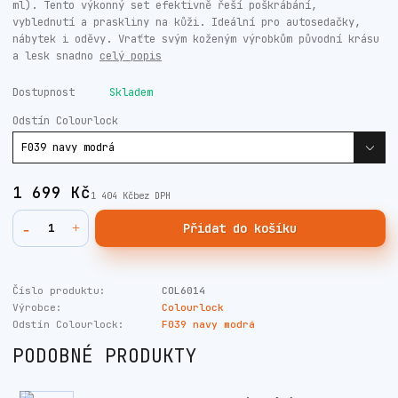
ml). Tento výkonný set efektivně řeší poškrábání,
vyblednutí a praskliny na kůži. Ideální pro autosedačky,
nábytek i oděvy. Vraťte svým koženým výrobkům původní krásu
a lesk snadno
celý popis
Dostupnost
Skladem
Odstín Colourlock
1 699 Kč
1 404 Kč
bez DPH
Přidat do košíku
Číslo produktu:
COL6014
Výrobce:
Colourlock
Odstín Colourlock:
F039 navy modrá
PODOBNÉ PRODUKTY