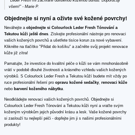
"Leder Fresh mi zachránil oblíbenou koženou bundu. Doporučuji
všem!" - Marie P.
Objednejte si nyní a oživte své kožené povrchy!
Neváhejte a
objednejte si Colourlock Leder Fresh Tónování a
Tekutou kůži ještě dnes
. Získejte profesionální nástroje pro renovaci
vašich kožených povrchů a ušetřete tisíce korun za nové vybavení.
Klikněte na tlačítko "Přidat do košíku" a začněte svůj projekt renovace
kůže již zítra!
Pamatujte, že investice do kvalitní péče o kůži se vám mnohonásobně
vrátí v podobě dlouhé životnosti a krásného vzhledu vašich kožených
výrobků. S Colourlock Leder Fresh a Tekutou kůží budete mít vždy po
ruce profesionální řešení pro
opravu kožené sedačky
,
renovaci kůže
nebo
barvení koženého nábytku
.
Neodkládejte renovaci vašich kožených povrchů. Objednejte si
Colourlock Leder Fresh Tónování a Tekutou kůži nyní a vraťte svým
koženým výrobkům jejich původní krásu a lesk. Vaše kožené povrchy
si zaslouží tu nejlepší péči - dopřejte jim ji s našimi profesionálními
produkty!