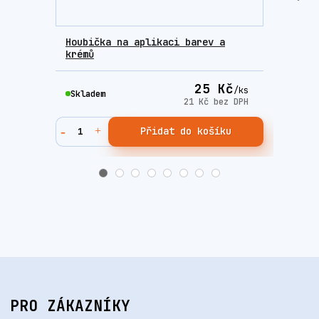
Houbička na aplikaci barev a
Sada
krémů
Fres
25 Kč
/
ks
Skladem
Skla
21 Kč
bez DPH
Přidat do košíku
PRO ZÁKAZNÍKY