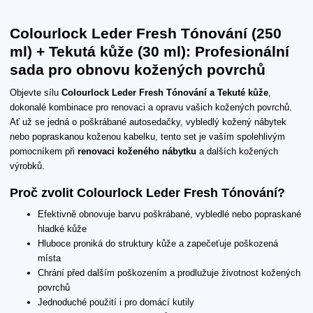
Colourlock Leder Fresh Tónování (250
ml) + Tekutá kůže (30 ml): Profesionální
sada pro obnovu kožených povrchů
Objevte sílu
Colourlock Leder Fresh Tónování a Tekuté kůže
,
dokonalé kombinace pro renovaci a opravu vašich kožených povrchů.
Ať už se jedná o poškrábané autosedačky, vybledlý kožený nábytek
nebo popraskanou koženou kabelku, tento set je vaším spolehlivým
pomocníkem při
renovaci koženého nábytku
a dalších kožených
výrobků.
Proč zvolit Colourlock Leder Fresh Tónování?
Efektivně obnovuje barvu poškrábané, vybledlé nebo popraskané
hladké kůže
Hluboce proniká do struktury kůže a zapečeťuje poškozená
místa
Chrání před dalším poškozením a prodlužuje životnost kožených
povrchů
Jednoduché použití i pro domácí kutily