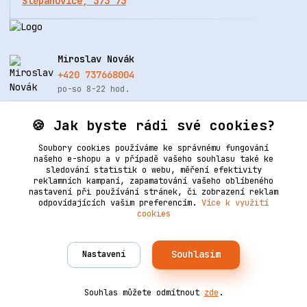
Štěpánovice, 373 73
Miroslav Novák
+420 737668004
po-so 8-22 hod.
info@renovacekuze.cz
🍪 Jak byste rádi své cookies?
Soubory cookies používáme ke správnému fungování
našeho e-shopu a v případě vašeho souhlasu také ke
sledování statistik o webu, měření efektivity
reklamních kampaní, zapamatování vašeho oblíbeného
nastavení při používání stránek, či zobrazení reklam
odpovídajících vašim preferencím.
Více k využití
cookies
Upravit sběr cookies.
Souhlasím
Nastavení
Vytvořeno na
Eshop-rychle.cz
2006–2025 © Ledertechnik | Všechna práva vyhrazena. Design
od
Empiredesign
nakódoval
OndřejDvořák.com
.
Souhlas můžete odmítnout
zde
.