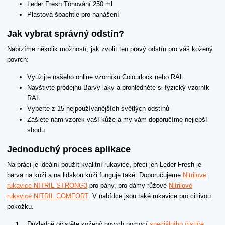
Leder Fresh Tónování 250 ml
Plastová špachtle pro nanášení
Jak vybrat správný odstín?
Nabízíme několik možností, jak zvolit ten pravý odstín pro váš kožený
povrch:
Využijte našeho online vzorníku Colourlock nebo RAL
Navštivte prodejnu Barvy laky a prohlédněte si fyzický vzorník
RAL
Vyberte z 15 nejpoužívanějších světlých odstínů
Zašlete nám vzorek vaší kůže a my vám doporučíme nejlepší
shodu
Jednoduchý proces aplikace
Na práci je ideální použít kvalitní rukavice, přeci jen Leder Fresh je
barva na kůži a na lidskou kůži funguje také. Doporučujeme
Nitrilové
rukavice NITRIL STRONG3
pro pány, pro dámy růžové
Nitrilové
rukavice NITRIL COMFORT
. V nabídce jsou také rukavice pro citlivou
pokožku.
Důkladně očistěte kožený povrch pomocí
speciálního čističe