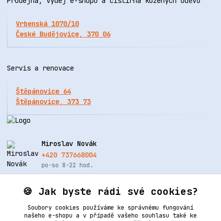
Prodejna, výdej e-shopu a čistírna kožených oděvů
Vrbenská 1070/10
České Budějovice, 370 06
Servis a renovace
Štěpánovice 64
Štěpánovice, 373 73
Miroslav Novák
+420 737668004
po-so 8-22 hod.
info@renovacekuze.cz
🍪 Jak byste rádi své cookies?
Soubory cookies používáme ke správnému fungování
našeho e-shopu a v případě vašeho souhlasu také ke