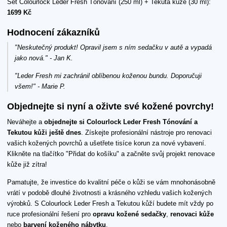
Set Colourlock Leder Fresh Tónování (250 ml) + Tekutá kůže (30 ml):
1699 Kč
Hodnocení zákazníků
"Neskutečný produkt! Opravil jsem s ním sedačku v autě a vypadá
jako nová." - Jan K.
"Leder Fresh mi zachránil oblíbenou koženou bundu. Doporučuji
všem!" - Marie P.
Objednejte si nyní a oživte své kožené povrchy!
Neváhejte a
objednejte si Colourlock Leder Fresh Tónování a
Tekutou kůži ještě dnes
. Získejte profesionální nástroje pro renovaci
vašich kožených povrchů a ušetřete tisíce korun za nové vybavení.
Klikněte na tlačítko "Přidat do košíku" a začněte svůj projekt renovace
kůže již zítra!
Pamatujte, že investice do kvalitní péče o kůži se vám mnohonásobně
vrátí v podobě dlouhé životnosti a krásného vzhledu vašich kožených
výrobků. S Colourlock Leder Fresh a Tekutou kůží budete mít vždy po
ruce profesionální řešení pro
opravu kožené sedačky
,
renovaci kůže
nebo
barvení koženého nábytku
.