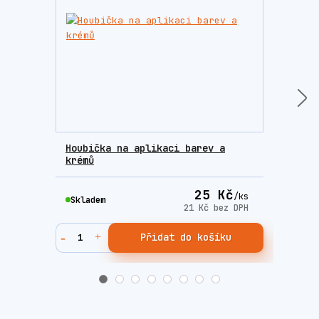
Houbička na aplikaci barev a
Sada
krémů
Fres
25 Kč
/
ks
Skladem
Skla
21 Kč
bez DPH
Přidat do košíku