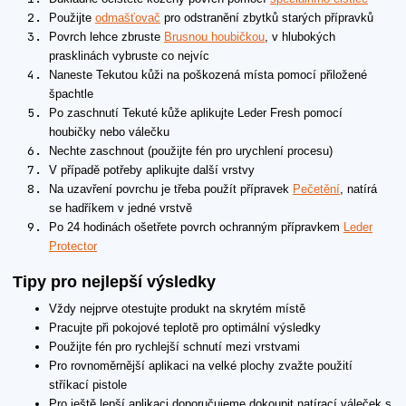
Použijte
odmašťovač
pro odstranění zbytků starých přípravků
Povrch lehce zbruste
Brusnou houbičkou
, v hlubokých
prasklinách vybruste co nejvíc
Naneste Tekutou kůži na poškozená místa pomocí přiložené
špachtle
Po zaschnutí Tekuté kůže aplikujte Leder Fresh pomocí
houbičky nebo válečku
Nechte zaschnout (použijte fén pro urychlení procesu)
V případě potřeby aplikujte další vrstvy
Na uzavření povrchu je třeba použít přípravek
Pečetění
, natírá
se hadříkem v jedné vrstvě
Po 24 hodinách ošetřete povrch ochranným přípravkem
Leder
Protector
Tipy pro nejlepší výsledky
Vždy nejprve otestujte produkt na skrytém místě
Pracujte při pokojové teplotě pro optimální výsledky
Použijte fén pro rychlejší schnutí mezi vrstvami
Pro rovnoměrnější aplikaci na velké plochy zvažte použití
stříkací pistole
Pro ještě lepší aplikaci doporučujeme dokoupit natírací váleček s