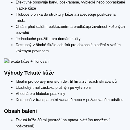
Efektivně obnovuje barvu poškrábané, vybledlé nebo popraskané
hladké kůže
Hluboce proniká do struktury kůže a zapečeťuje poškozená
místa
Chrání před dalším poškozením a prodlužuje životnost kožených
povrchů
Jednoduché použití i pro domácí kutily
Dostupný v široké škále odstínů pro dokonalé sladění s vaším
koženým povrchem
Výhody Tekuté kůže
Ideální pro opravy menších děr, trhlin a zvířecích škrábanců
Elastický tmel zůstává pružný i po vytvrzení
Vhodná pro hluboké praskliny
Dostupná v transparentní variantě nebo v požadovaném odstínu
Obsah balení
Tekutá kůže 30 ml (vystačí na opravu většího množství
poškození)