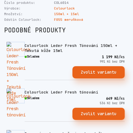
Číslo produktu:
COL6014
Výrobce:
Colourlock
Množství:
150ml + 15ml
Odstín Colourlock:
F055 meruňková
PODOBNÉ PRODUKTY
Colourlock Leder Fresh Tónování 150ml +
Tekutá kůže 15ml
Skladem
1 199 Kč
/
ks
991 Kč
bez DPH
Zvolit variantu
Colourlock Leder Fresh tónování
Skladem
649 Kč
/
ks
536 Kč
bez DPH
Zvolit variantu