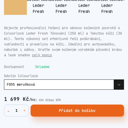
Objevte profesionální řešení pro obnovu kožených povrchů s
Colourlock Leder Fresh Tónování (250 ml) a Tekutou kůží (30
ml). Tento výkonný set efektivně řeší poškrábání,
vyblednutí a praskliny na kůži. Ideální pro autosedačky,
nábytek i oděvy. Vraťte svým koženým výrobkům původní krásu
a lesk snadno
celý popis
Dostupnost
Skladem
Odstín Colourlock
1 699 Kč
/
ks
1 404 Kč
bez DPH
Přidat do košíku