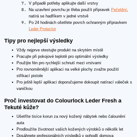
V případě potřeby aplikujte další vrstvy
Na uzavření povrchu je třeba použít přípravek
Pečetění
,
natírá se hadříkem v jedné vrstvě
Po 24 hodinách ošetřete povrch ochranným přípravkem
Leder Protector
Tipy pro nejlepší výsledky
Vždy nejprve otestujte produkt na skrytém místě
Pracujte při pokojové teplotě pro optimální výsledky
Použijte fén pro rychlejší schnutí mezi vrstvami
Pro rovnoměrnější aplikaci na velké plochy zvažte použití
stříkací pistole
Pro ještě lepší aplikaci doporučujeme dokoupit natírací váleček s
vaničkou
Proč investovat do Colourlock Leder Fresh a
Tekuté kůže?
Ušetříte tisíce korun za nový kožený nábytek nebo čalounění
auta
Prodloužíte životnost vašich kožených výrobků o několik let
Dosáhnete profesionálních výsledků v pohodlí domova