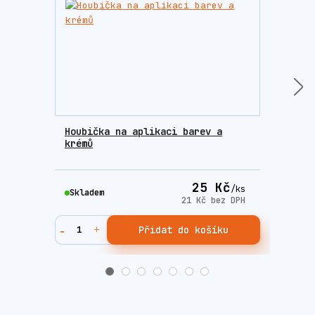
Houbička na aplikaci barev a
Sada
krémů
Fres
25 Kč
/
ks
Skladem
Skla
21 Kč
bez DPH
Přidat do košíku