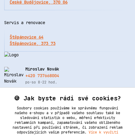
České Budějovice, 370 06
Servis a renovace
Štěpánovice 64
Štěpánovice, 373 73
Miroslav Novák
+420 737668004
po-so 8-22 hod.
info@renovacekuze.cz
🍪 Jak byste rádi své cookies?
Soubory cookies používáme ke správnému fungování
našeho e-shopu a v případě vašeho souhlasu také ke
sledování statistik o webu, měření efektivity
reklamních kampaní, zapamatování vašeho oblíbeného
nastavení při používání stránek, či zobrazení reklam
odpovídajících vašim preferencím.
Více k využití