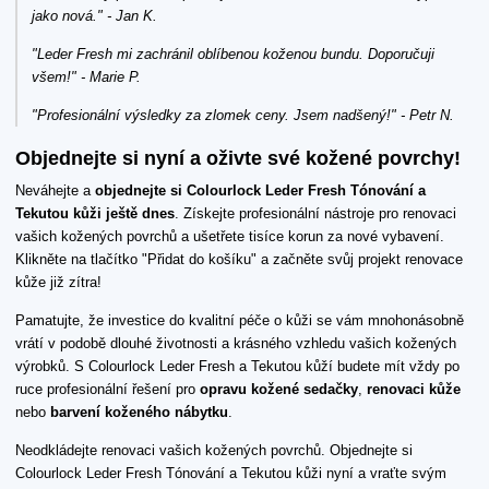
jako nová." - Jan K.
"Leder Fresh mi zachránil oblíbenou koženou bundu. Doporučuji
všem!" - Marie P.
"Profesionální výsledky za zlomek ceny. Jsem nadšený!" - Petr N.
Objednejte si nyní a oživte své kožené povrchy!
Neváhejte a
objednejte si Colourlock Leder Fresh Tónování a
Tekutou kůži ještě dnes
. Získejte profesionální nástroje pro renovaci
vašich kožených povrchů a ušetřete tisíce korun za nové vybavení.
Klikněte na tlačítko "Přidat do košíku" a začněte svůj projekt renovace
kůže již zítra!
Pamatujte, že investice do kvalitní péče o kůži se vám mnohonásobně
vrátí v podobě dlouhé životnosti a krásného vzhledu vašich kožených
výrobků. S Colourlock Leder Fresh a Tekutou kůží budete mít vždy po
ruce profesionální řešení pro
opravu kožené sedačky
,
renovaci kůže
nebo
barvení koženého nábytku
.
Neodkládejte renovaci vašich kožených povrchů. Objednejte si
Colourlock Leder Fresh Tónování a Tekutou kůži nyní a vraťte svým