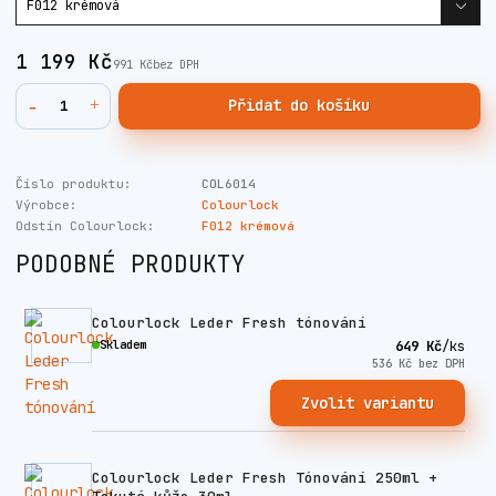
1 199 Kč
991 Kč
bez DPH
Přidat do košíku
Číslo produktu:
COL6014
Výrobce:
Colourlock
Odstín Colourlock:
F012 krémová
PODOBNÉ PRODUKTY
Colourlock Leder Fresh tónování
Skladem
649 Kč
/
ks
536 Kč
bez DPH
Zvolit variantu
Colourlock Leder Fresh Tónování 250ml +