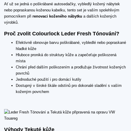
Ať už se jedná o poškrábané autosedačky, vybledlý kožený nábytek
nebo popraskanou koženou kabelku, tento set je vaším spolehlivým
pomocníkem při
renovaci koženého nábytku
a dalších kožených
výrobků.
Proč zvolit Colourlock Leder Fresh Tónování?
Efektivně obnovuje barvu poškrábané, vybledlé nebo popraskané
hladké kůže
Hluboce proniká do struktury kůže a zapečeťuje poškozená
místa
Chrání před dalším poškozením a prodlužuje životnost kožených
povrchů
Jednoduché použití i pro domácí kutily
Dostupný v široké škále odstínů pro dokonalé sladění s vaším
koženým povrchem
Výhody Tekuté kůže