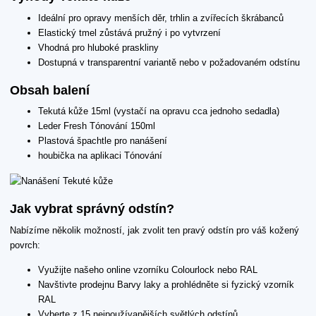
Ideální pro opravy menších děr, trhlin a zvířecích škrábanců
Elastický tmel zůstává pružný i po vytvrzení
Vhodná pro hluboké praskliny
Dostupná v transparentní variantě nebo v požadovaném odstínu
Obsah balení
Tekutá kůže 15ml (vystačí na opravu cca jednoho sedadla)
Leder Fresh Tónování 150ml
Plastová špachtle pro nanášení
houbička na aplikaci Tónování
Jak vybrat správný odstín?
Nabízíme několik možností, jak zvolit ten pravý odstín pro váš kožený
povrch:
Využijte našeho online vzorníku Colourlock nebo RAL
Navštivte prodejnu Barvy laky a prohlédněte si fyzický vzorník
RAL
Vyberte z 15 nejpoužívanějších světlých odstínů