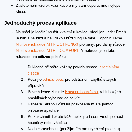
Zašlete nám vzorek vaší kůže a my vám doporučíme nejlepší
shodu
Jednoduchý proces aplikace
Na práci je ideální použít kvalitní rukavice, přeci jen Leder Fresh
je barva na kůži a na lidskou kůži funguje také. Doporučujeme
Nitrilové rukavice NITRIL STRONG3
pro pány, pro dámy růžové
Nitrilové rukavice NITRIL COMFORT
. V nabídce jsou také
rukavice pro citlivou pokožku.
Důkladně očistěte kožený povrch pomocí
speciálního
čističe
Použijte
odmašťovač
pro odstranění zbytků starých
přípravků
Povrch lehce zbruste
Brusnou houbičkou
, v hlubokých
prasklinách vybruste co nejvíc
Naneste Tekutou kůži na poškozená místa pomocí
přiložené špachtle
Po zaschnutí Tekuté kůže aplikujte Leder Fresh pomocí
houbičky nebo válečku
Nechte zaschnout (použijte fén pro urychlení procesu)