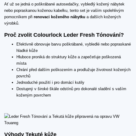
Ať už se jedná o poškrábané autosedačky, vybledlý kožený nábytek
nebo popraskanou koženou kabelku, tento set je vaším spolehlivým
pomocníkem při
renovaci koženého nábytku
a dalších kožených
výrobků.
Proč zvolit Colourlock Leder Fresh Tónování?
Efektivně obnovuje barvu poškrábané, vybledlé nebo popraskané
hladké kůže
Hluboce proniká do struktury kůže a zapečeťuje poškozená
místa
Chrání před dalším poškozením a prodlužuje životnost kožených
povrchů
Jednoduché použití i pro domácí kutily
Dostupný v široké škále odstínů pro dokonalé sladění s vaším
koženým povrchem
Výhody Tekuté kůže