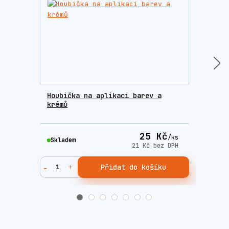
Houbička na aplikaci barev a
Sada
krémů
Fres
25 Kč
/
ks
Skladem
Skla
21 Kč
bez DPH
Přidat do košíku