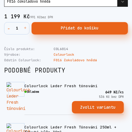
1 199 Kč
991 Kč
bez DPH
Přidat do košíku
Číslo produktu:
COL6014
Výrobce:
Colourlock
Odstín Colourlock:
F016 čokoládovo hnědá
PODOBNÉ PRODUKTY
Colourlock Leder Fresh tónování
Skladem
649 Kč
/
ks
536 Kč
bez DPH
Zvolit variantu
Colourlock Leder Fresh Tónování 250ml +