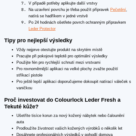
V případě potřeby aplikujte další vrstvy
Na uzavření povrchu je třeba použít přípravek
Pečetění
,
natírá se hadříkem v jedné vrstvě
Po 24 hodinách ošetřete povrch ochranným přípravkem
Leder Protector
Tipy pro nejlepší výsledky
Vždy nejprve otestujte produkt na skrytém místě
Pracujte při pokojové teplotě pro optimální výsledky
Použijte fén pro rychlejší schnutí mezi vrstvami
Pro rovnoměrnější aplikaci na velké plochy zvažte použití
stříkací pistole
Pro ještě lepší aplikaci doporučujeme dokoupit natírací váleček s
vaničkou
Proč investovat do Colourlock Leder Fresh a
Tekuté kůže?
Ušetříte tisíce korun za nový kožený nábytek nebo čalounění
auta
Prodloužíte životnost vašich kožených výrobků o několik let
Dosáhnete profesionálních výsledků v pohodlí domova