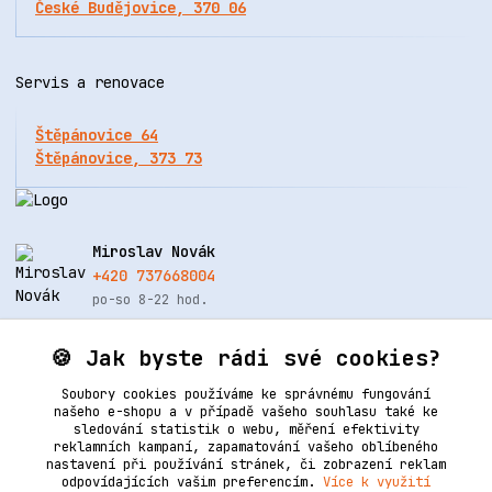
České Budějovice, 370 06
Servis a renovace
Štěpánovice 64
Štěpánovice, 373 73
Miroslav Novák
+420 737668004
po-so 8-22 hod.
info@renovacekuze.cz
🍪 Jak byste rádi své cookies?
Soubory cookies používáme ke správnému fungování
našeho e-shopu a v případě vašeho souhlasu také ke
sledování statistik o webu, měření efektivity
reklamních kampaní, zapamatování vašeho oblíbeného
nastavení při používání stránek, či zobrazení reklam
odpovídajících vašim preferencím.
Více k využití