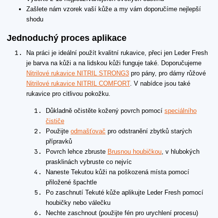
Zašlete nám vzorek vaší kůže a my vám doporučíme nejlepší
shodu
Jednoduchý proces aplikace
Na práci je ideální použít kvalitní rukavice, přeci jen Leder Fresh
je barva na kůži a na lidskou kůži funguje také. Doporučujeme
Nitrilové rukavice NITRIL STRONG3
pro pány, pro dámy růžové
Nitrilové rukavice NITRIL COMFORT
. V nabídce jsou také
rukavice pro citlivou pokožku.
Důkladně očistěte kožený povrch pomocí
speciálního
čističe
Použijte
odmašťovač
pro odstranění zbytků starých
přípravků
Povrch lehce zbruste
Brusnou houbičkou
, v hlubokých
prasklinách vybruste co nejvíc
Naneste Tekutou kůži na poškozená místa pomocí
přiložené špachtle
Po zaschnutí Tekuté kůže aplikujte Leder Fresh pomocí
houbičky nebo válečku
Nechte zaschnout (použijte fén pro urychlení procesu)