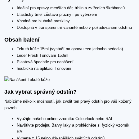
Ideální pro opravy menších děr, trhlin a zvířecích škrábanců
Elastický tmel zůstává pružný i po vytvrzení
Vhodná pro hluboké praskliny
Dostupná v transparentní variantě nebo v požadovaném odstínu
Obsah balení
Tekutá kůže 15ml (vystačí na opravu cca jednoho sedadla)
Leder Fresh Tónování 150ml
Plastová špachtle pro nanášení
houbička na aplikaci Tónování
Jak vybrat správný odstín?
Nabízíme několik možností, jak zvolit ten pravý odstín pro váš kožený
povrch:
Využijte našeho online vzorníku Colourlock nebo RAL
Navštivte prodejnu Barvy laky a prohlédněte si fyzický vzorník
RAL
Vyberte z 15 nejpoužívanějších světlých odstínů