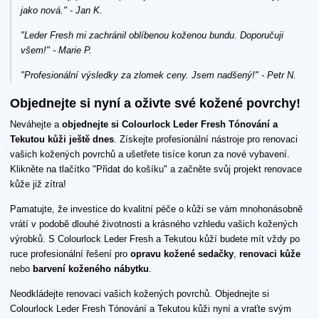
jako nová." - Jan K.
"Leder Fresh mi zachránil oblíbenou koženou bundu. Doporučuji
všem!" - Marie P.
"Profesionální výsledky za zlomek ceny. Jsem nadšený!" - Petr N.
Objednejte si nyní a oživte své kožené povrchy!
Neváhejte a
objednejte si Colourlock Leder Fresh Tónování a
Tekutou kůži ještě dnes
. Získejte profesionální nástroje pro renovaci
vašich kožených povrchů a ušetřete tisíce korun za nové vybavení.
Klikněte na tlačítko "Přidat do košíku" a začněte svůj projekt renovace
kůže již zítra!
Pamatujte, že investice do kvalitní péče o kůži se vám mnohonásobně
vrátí v podobě dlouhé životnosti a krásného vzhledu vašich kožených
výrobků. S Colourlock Leder Fresh a Tekutou kůží budete mít vždy po
ruce profesionální řešení pro
opravu kožené sedačky
,
renovaci kůže
nebo
barvení koženého nábytku
.
Neodkládejte renovaci vašich kožených povrchů. Objednejte si
Colourlock Leder Fresh Tónování a Tekutou kůži nyní a vraťte svým