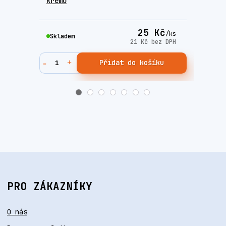
krémů
Fres
25 Kč
/
ks
Skladem
Skla
21 Kč
bez DPH
Přidat do košíku
PRO ZÁKAZNÍKY
O nás