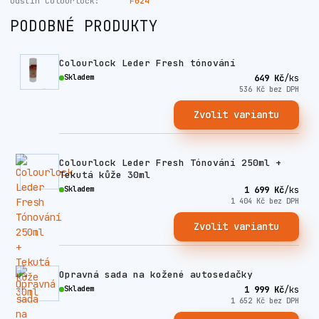
Odstín Colourlock:
F024
PODOBNÉ PRODUKTY
Colourlock Leder Fresh tónování
Skladem
649 Kč
/
ks
536 Kč
bez DPH
Zvolit variantu
Colourlock Leder Fresh Tónování 250ml +
Tekutá kůže 30ml
Skladem
1 699 Kč
/
ks
1 404 Kč
bez DPH
Zvolit variantu
Opravná sada na kožené autosedačky
Skladem
1 999 Kč
/
ks
1 652 Kč
bez DPH