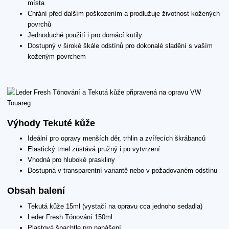
místa
Chrání před dalším poškozením a prodlužuje životnost kožených
povrchů
Jednoduché použití i pro domácí kutily
Dostupný v široké škále odstínů pro dokonalé sladění s vaším
koženým povrchem
Výhody Tekuté kůže
Ideální pro opravy menších děr, trhlin a zvířecích škrábanců
Elastický tmel zůstává pružný i po vytvrzení
Vhodná pro hluboké praskliny
Dostupná v transparentní variantě nebo v požadovaném odstínu
Obsah balení
Tekutá kůže 15ml (vystačí na opravu cca jednoho sedadla)
Leder Fresh Tónování 150ml
Plastová špachtle pro nanášení