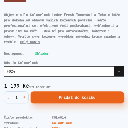
Objevte sílu Colourlock Leder Fresh Tónování a Tekuté kůže
pro dokonalou obnovu vašich kožených povrchů. Tento
profesionální set efektivně řeší poškrábání, vyblednutí a
praskliny na kůži. Ideální pro autosedačky, nábytek i
oděvy. Vraťte svým koženým výrobkům původní krásu snadno a
rychle.
celý popis
Dostupnost
Skladem
Odstín Colourlock
1 199 Kč
991 Kč
bez DPH
Přidat do košíku
Číslo produktu:
COL6014
Výrobce:
Colourlock