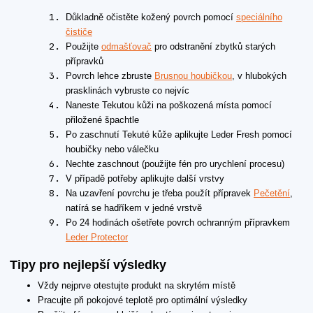
Důkladně očistěte kožený povrch pomocí
speciálního
čističe
Použijte
odmašťovač
pro odstranění zbytků starých
přípravků
Povrch lehce zbruste
Brusnou houbičkou
, v hlubokých
prasklinách vybruste co nejvíc
Naneste Tekutou kůži na poškozená místa pomocí
přiložené špachtle
Po zaschnutí Tekuté kůže aplikujte Leder Fresh pomocí
houbičky nebo válečku
Nechte zaschnout (použijte fén pro urychlení procesu)
V případě potřeby aplikujte další vrstvy
Na uzavření povrchu je třeba použít přípravek
Pečetění
,
natírá se hadříkem v jedné vrstvě
Po 24 hodinách ošetřete povrch ochranným přípravkem
Leder Protector
Tipy pro nejlepší výsledky
Vždy nejprve otestujte produkt na skrytém místě
Pracujte při pokojové teplotě pro optimální výsledky