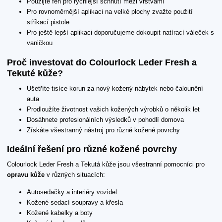
Použijte fén pro rychlejší schnutí mezi vrstvami
Pro rovnoměrnější aplikaci na velké plochy zvažte použití
stříkací pistole
Pro ještě lepší aplikaci doporučujeme dokoupit natírací váleček s
vaničkou
Proč investovat do Colourlock Leder Fresh a
Tekuté kůže?
Ušetříte tisíce korun za nový kožený nábytek nebo čalounění
auta
Prodloužíte životnost vašich kožených výrobků o několik let
Dosáhnete profesionálních výsledků v pohodlí domova
Získáte všestranný nástroj pro různé kožené povrchy
Ideální řešení pro různé kožené povrchy
Colourlock Leder Fresh a Tekutá kůže jsou všestranní pomocníci pro
opravu kůže
v různých situacích:
Autosedačky a interiéry vozidel
Kožené sedací soupravy a křesla
Kožené kabelky a boty