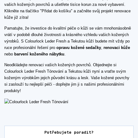
vašich kožených povrchů a ušetřete tisíce korun za nové vybavení.
Klikněte na tlačítko "Přidat do košíku" a začněte svůj projekt renovace
kůže již zítra!
Pamatujte, že investice do kvalitní péče o kůži se vám mnohonásobně
vrátí v podobě dlouhé životnosti a krásného vzhledu vašich kožených
výrobků. S Colourlock Leder Fresh a Tekutou kůží budete mít vždy po
ruce profesionální řešení pro
opravu kožené sedačky
,
renovaci kůže
nebo
barvení koženého nábytku
.
Neodkládejte renovaci vašich kožených povrchů. Objednejte si
Colourlock Leder Fresh Tónování a Tekutou kůži nyní a vraťte svým
koženým výrobkům jejich původní krásu a lesk. Vaše kožené povrchy
si zaslouží tu nejlepší péči - dopřejte jim ji s našimi profesionálními
produkty!
Potřebujete poradit?