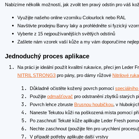
Nabízíme několik možností, jak zvolit ten pravý odstín pro váš ko
Využijte našeho online vzorníku Colourlock nebo RAL
Navštivte prodejnu Barvy laky a prohlédněte si fyzický vzo
Vyberte z 15 nejpoužívanějších světlých odstínů
Zašlete nám vzorek vaší kůže a my vám doporučíme nejlep
Jednoduchý proces aplikace
Na práci je ideální použít kvalitní rukavice, přeci jen Leder
NITRIL STRONG3
pro pány, pro dámy růžové
Nitrilové r
Důkladně očistěte kožený povrch pomocí
speciálního 
Použijte
odmašťovač
pro odstranění zbytků starých p
Povrch lehce zbruste
Brusnou houbičkou
, v hlubokýc
Naneste Tekutou kůži na poškozená místa pomocí při
Po zaschnutí Tekuté kůže aplikujte Leder Fresh pomo
Nechte zaschnout (použijte fén pro urychlení procesu
V případě potřeby aplikujte další vrstvy