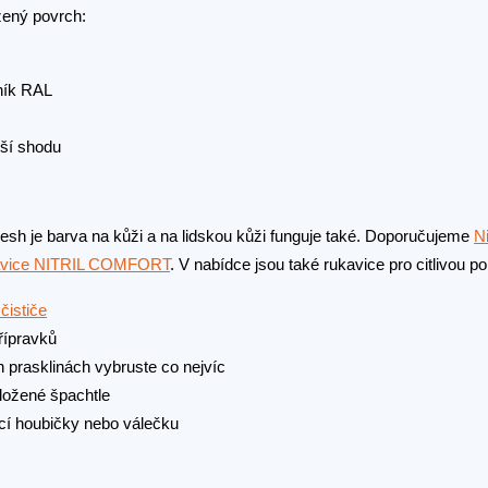
žený povrch:
rník RAL
ší shodu
 Fresh je barva na kůži a na lidskou kůži funguje také. Doporučujeme
Ni
ukavice NITRIL COMFORT
. V nabídce jsou také rukavice pro citlivou p
čističe
řípravků
h prasklinách vybruste co nejvíc
ložené špachtle
cí houbičky nebo válečku
)