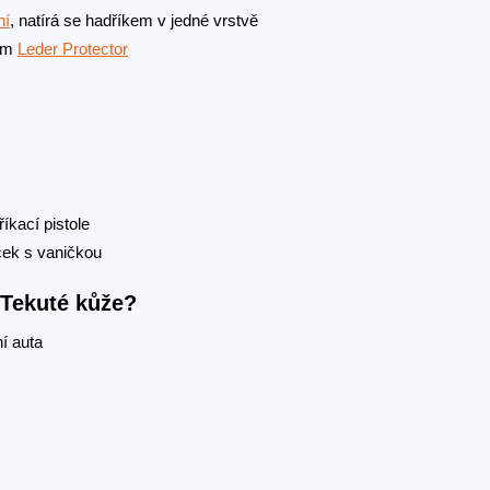
ní
, natírá se hadříkem v jedné vrstvě
kem
Leder Protector
íkací pistole
eček s vaničkou
 Tekuté kůže?
í auta