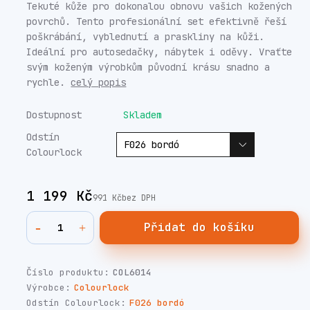
Tekuté kůže pro dokonalou obnovu vašich kožených
povrchů. Tento profesionální set efektivně řeší
poškrábání, vyblednutí a praskliny na kůži.
Ideální pro autosedačky, nábytek i oděvy. Vraťte
svým koženým výrobkům původní krásu snadno a
rychle.
celý popis
Dostupnost
Skladem
Odstín
Colourlock
1 199 Kč
991 Kč
bez DPH
Přidat do košíku
Číslo produktu:
COL6014
Výrobce:
Colourlock
Odstín Colourlock:
F026 bordó