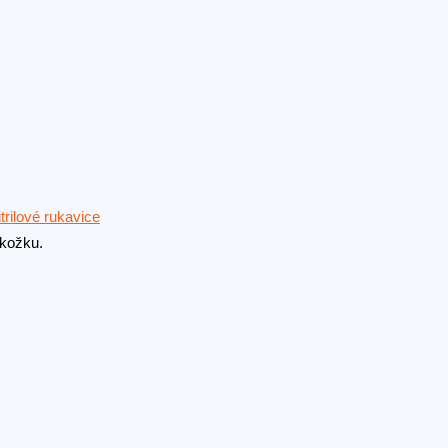
trilové rukavice
okožku.