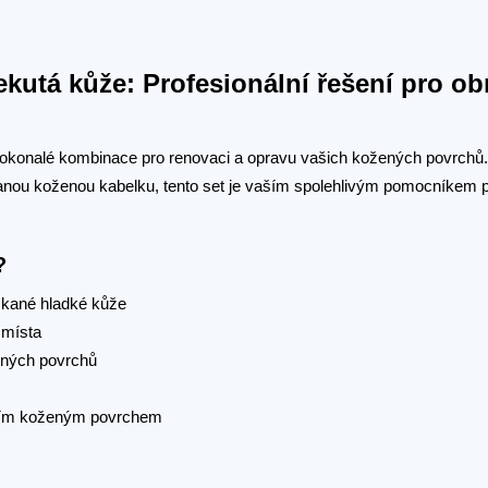
kutá kůže: Profesionální řešení pro o
dokonalé kombinace pro renovaci a opravu vašich kožených povrchů.
nou koženou kabelku, tento set je vaším spolehlivým pomocníkem p
?
skané hladké kůže
 místa
ených povrchů
vaším koženým povrchem