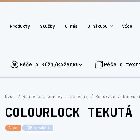
Produkty
Služby
O nás
O nákupu
Více
Péče o kůži/koženku
Péče o text
Úvod
Renovace, opravy a barvení
Renovace a barven
COLOURLOCK TEKUTÁ 
Akce
TOP produkt