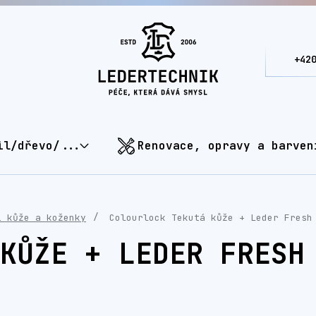
+42
il/dřevo/...
Renovace, opravy a barven
í kůže a koženky
Colourlock Tekutá kůže + Leder Fresh
KŮŽE + LEDER FRESH