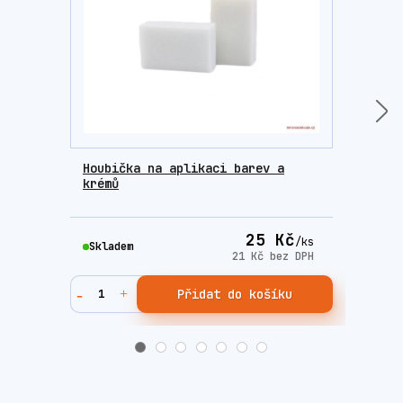
Houbička na aplikaci barev a
Sada
krémů
Fres
25 Kč
/
ks
Skladem
Skla
21 Kč
bez DPH
Přidat do košíku