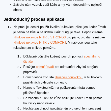
Zašlete nám vzorek vaší kůže a my vám doporučíme nejlepší
shodu
Jednoduchý proces aplikace
Na práci je ideální použít kvalitní rukavice, přeci jen Leder Fresh
je barva na kůži a na lidskou kůži funguje také. Doporučujeme
Nitrilové rukavice NITRIL STRONG3
pro pány, pro dámy růžové
Nitrilové rukavice NITRIL COMFORT
. V nabídce jsou také
rukavice pro citlivou pokožku.
Důkladně očistěte kožený povrch pomocí
speciálního
čističe
Použijte
odmašťovač
pro odstranění zbytků starých
přípravků
Povrch lehce zbruste
Brusnou houbičkou
, v hlubokých
prasklinách vybruste co nejvíc
Naneste Tekutou kůži na poškozená místa pomocí
přiložené špachtle
Po zaschnutí Tekuté kůže aplikujte Leder Fresh pomocí
houbičky nebo válečku
Nechte zaschnout (použijte fén pro urychlení procesu)