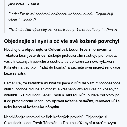
jako nová." - Jan K.
"Leder Fresh mi zachránil oblíbenou koženou bundu. Doporučuji
všem!" - Marie P.
"Profesionální výsledky za zlomek ceny. Jsem nadšený!" - Petr N.
Objednejte si nyní a oživte své kožené povrchy!
Neváhejte a
objednejte si Colourlock Leder Fresh Tónování a
Tekutou kůži ještě dnes
. Získejte profesionální nástroje pro renovaci
vašich kožených povrchů a ušetřete tisíce korun za nové vybavení.
Klikněte na tlačítko "Přidat do košíku" a začněte svůj projekt renovace
kůže již zítra!
Pamatujte, že investice do kvalitní péče o kůži se vám mnohonásobně
vrátí v podobě dlouhé životnosti a krásného vzhledu vašich kožených
výrobků. S Colourlock Leder Fresh a Tekutou kůží budete mít vždy po
ruce profesionální řešení pro
opravu kožené sedačky
,
renovaci kůže
nebo
barvení koženého nábytku
.
Neodkládejte renovaci vašich kožených povrchů. Objednejte si
Colourlock Leder Fresh Tónování a Tekutou kůži nyní a vraťte svým