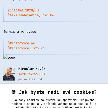
Vrbenská 1070/10
České Budějovice, 370 06
Servis a renovace
Štěpánovice 64
Štěpánovice, 373 73
Miroslav Novák
+420 737668004
po-so 8-22 hod.
info@renovacekuze.cz
🍪 Jak byste rádi své cookies?
Soubory cookies používáme ke správnému fungování
našeho e-shopu a v případě vašeho souhlasu také ke
sledování statistik o webu, měření efektivity