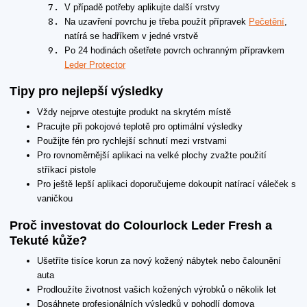
V případě potřeby aplikujte další vrstvy
Na uzavření povrchu je třeba použít přípravek
Pečetění
,
natírá se hadříkem v jedné vrstvě
Po 24 hodinách ošetřete povrch ochranným přípravkem
Leder Protector
Tipy pro nejlepší výsledky
Vždy nejprve otestujte produkt na skrytém místě
Pracujte při pokojové teplotě pro optimální výsledky
Použijte fén pro rychlejší schnutí mezi vrstvami
Pro rovnoměrnější aplikaci na velké plochy zvažte použití
stříkací pistole
Pro ještě lepší aplikaci doporučujeme dokoupit natírací váleček s
vaničkou
Proč investovat do Colourlock Leder Fresh a
Tekuté kůže?
Ušetříte tisíce korun za nový kožený nábytek nebo čalounění
auta
Prodloužíte životnost vašich kožených výrobků o několik let
Dosáhnete profesionálních výsledků v pohodlí domova