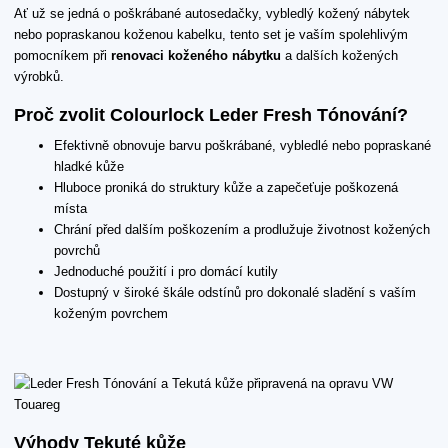
Ať už se jedná o poškrábané autosedačky, vybledlý kožený nábytek
nebo popraskanou koženou kabelku, tento set je vaším spolehlivým
pomocníkem při
renovaci koženého nábytku
a dalších kožených
výrobků.
Proč zvolit Colourlock Leder Fresh Tónování?
Efektivně obnovuje barvu poškrábané, vybledlé nebo popraskané
hladké kůže
Hluboce proniká do struktury kůže a zapečeťuje poškozená
místa
Chrání před dalším poškozením a prodlužuje životnost kožených
povrchů
Jednoduché použití i pro domácí kutily
Dostupný v široké škále odstínů pro dokonalé sladění s vaším
koženým povrchem
Výhody Tekuté kůže