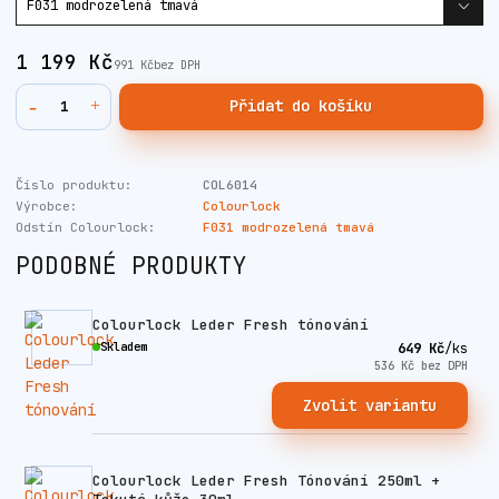
1 199 Kč
991 Kč
bez DPH
Přidat do košíku
Číslo produktu:
COL6014
Výrobce:
Colourlock
Odstín Colourlock:
F031 modrozelená tmavá
PODOBNÉ PRODUKTY
Colourlock Leder Fresh tónování
Skladem
649 Kč
/
ks
536 Kč
bez DPH
Zvolit variantu
Colourlock Leder Fresh Tónování 250ml +