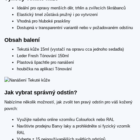
Ideální pro opravy menších děr, trhlin a zvířecích škrábanců
Elastický tmel zůstává pružný i po vytvrzení
Vhodná pro hluboké praskliny
Dostupná v transparentní variantě nebo v požadovaném odstínu
Obsah balení
Tekutá kůže 15ml (vystačí na opravu cca jednoho sedadla)
Leder Fresh Tónování 150ml
Plastová špachtle pro nanášení
houbička na aplikaci Tónování
Jak vybrat správný odstín?
Nabízíme několik možností, jak zvolit ten pravý odstín pro váš kožený
povrch:
Využijte našeho online vzorníku Colourlock nebo RAL
Navštivte prodejnu Barvy laky a prohlédněte si fyzický vzorník
RAL
Vyberte z 15 nejpoužívanějších světlých odstínů