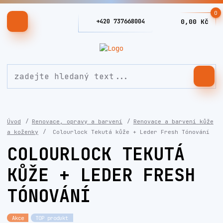
0
+420 737668004
0,00 Kč
Úvod
Renovace, opravy a barvení
Renovace a barvení kůže
a koženky
Colourlock Tekutá kůže + Leder Fresh Tónování
COLOURLOCK TEKUTÁ
KŮŽE + LEDER FRESH
TÓNOVÁNÍ
Akce
TOP produkt