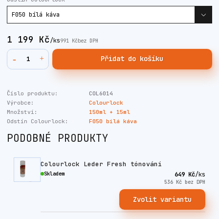
1 199 Kč
/
ks
991 Kč
bez DPH
Přidat do košíku
Číslo produktu:
COL6014
Výrobce:
Colourlock
Množství:
150ml + 15ml
Odstín Colourlock:
F050 bílá káva
PODOBNÉ PRODUKTY
Colourlock Leder Fresh tónování
Skladem
649 Kč
/
ks
536 Kč
bez DPH
Zvolit variantu