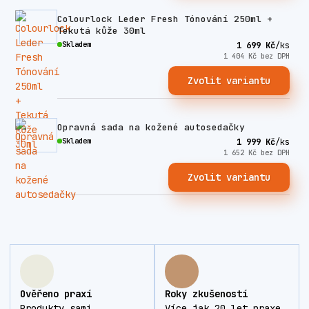
Colourlock Leder Fresh Tónování 250ml +
Tekutá kůže 30ml
Skladem
1 699 Kč
/
ks
1 404 Kč
bez DPH
Zvolit variantu
Opravná sada na kožené autosedačky
Skladem
1 999 Kč
/
ks
1 652 Kč
bez DPH
Zvolit variantu
Ověřeno praxí
Roky zkušeností
Produkty sami
Více jak 20 let praxe