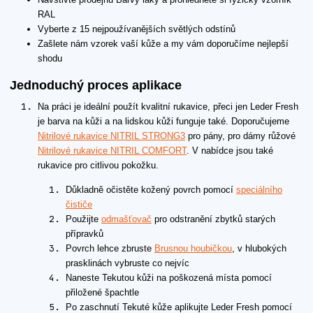
RAL
Vyberte z 15 nejpoužívanějších světlých odstínů
Zašlete nám vzorek vaší kůže a my vám doporučíme nejlepší
shodu
Jednoduchý proces aplikace
Na práci je ideální použít kvalitní rukavice, přeci jen Leder Fresh
je barva na kůži a na lidskou kůži funguje také. Doporučujeme
Nitrilové rukavice NITRIL STRONG3
pro pány, pro dámy růžové
Nitrilové rukavice NITRIL COMFORT
. V nabídce jsou také
rukavice pro citlivou pokožku.
Důkladně očistěte kožený povrch pomocí
speciálního
čističe
Použijte
odmašťovač
pro odstranění zbytků starých
přípravků
Povrch lehce zbruste
Brusnou houbičkou
, v hlubokých
prasklinách vybruste co nejvíc
Naneste Tekutou kůži na poškozená místa pomocí
přiložené špachtle
Po zaschnutí Tekuté kůže aplikujte Leder Fresh pomocí