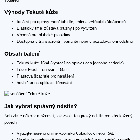
Výhody Tekuté kůže
Ideální pro opravy menších děr, trhlin a zvířecích škrábanců
Elastický tmel zůstává pružný i po vytvrzení
Vhodná pro hluboké praskliny
Dostupná v transparentní variantě nebo v požadovaném odstínu
Obsah balení
Tekutá kůže 15ml (vystačí na opravu cca jednoho sedadla)
Leder Fresh Tónování 150ml
Plastová špachtle pro nanášení
houbička na aplikaci Tónování
Jak vybrat správný odstín?
Nabízíme několik možností, jak zvolit ten pravý odstín pro váš kožený
povrch:
Využijte našeho online vzorníku Colourlock nebo RAL
Navštivte prodejnu Barvy laky a prohlédněte si fyzický vzorník