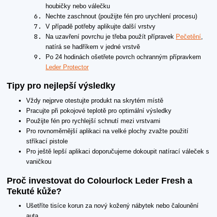
houbičky nebo válečku
Nechte zaschnout (použijte fén pro urychlení procesu)
V případě potřeby aplikujte další vrstvy
Na uzavření povrchu je třeba použít přípravek
Pečetění
,
natírá se hadříkem v jedné vrstvě
Po 24 hodinách ošetřete povrch ochranným přípravkem
Leder Protector
Tipy pro nejlepší výsledky
Vždy nejprve otestujte produkt na skrytém místě
Pracujte při pokojové teplotě pro optimální výsledky
Použijte fén pro rychlejší schnutí mezi vrstvami
Pro rovnoměrnější aplikaci na velké plochy zvažte použití
stříkací pistole
Pro ještě lepší aplikaci doporučujeme dokoupit natírací váleček s
vaničkou
Proč investovat do Colourlock Leder Fresh a
Tekuté kůže?
Ušetříte tisíce korun za nový kožený nábytek nebo čalounění
auta