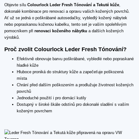
Objevte sílu
Colourlock Leder Fresh Tónování a Tekuté kůže
,
dokonalé kombinace pro renovaci a opravu vašich kožených povrchů.
Ať už se jedná o poškrábané autosedačky, vybledlý kožený nábytek
nebo popraskanou koženou kabelku, tento set je vaším spolehlivým
pomocníkem při
renovaci koženého nábytku
a dalších kožených
výrobků.
Proč zvolit Colourlock Leder Fresh Tónování?
Efektivně obnovuje barvu poškrábané, vybledlé nebo popraskané
hladké kůže
Hluboce proniká do struktury kůže a zapečeťuje poškozená
místa
Chrání před dalším poškozením a prodlužuje životnost kožených
povrchů
Jednoduché použití i pro domácí kutily
Dostupný v široké škále odstínů pro dokonalé sladění s vaším
koženým povrchem