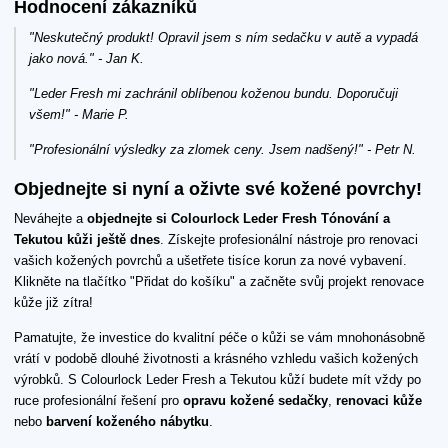
Hodnocení zákazníků
"Neskutečný produkt! Opravil jsem s ním sedačku v autě a vypadá
jako nová." - Jan K.
"Leder Fresh mi zachránil oblíbenou koženou bundu. Doporučuji
všem!" - Marie P.
"Profesionální výsledky za zlomek ceny. Jsem nadšený!" - Petr N.
Objednejte si nyní a oživte své kožené povrchy!
Neváhejte a
objednejte si Colourlock Leder Fresh Tónování a
Tekutou kůži ještě dnes
. Získejte profesionální nástroje pro renovaci
vašich kožených povrchů a ušetřete tisíce korun za nové vybavení.
Klikněte na tlačítko "Přidat do košíku" a začněte svůj projekt renovace
kůže již zítra!
Pamatujte, že investice do kvalitní péče o kůži se vám mnohonásobně
vrátí v podobě dlouhé životnosti a krásného vzhledu vašich kožených
výrobků. S Colourlock Leder Fresh a Tekutou kůží budete mít vždy po
ruce profesionální řešení pro
opravu kožené sedačky
,
renovaci kůže
nebo
barvení koženého nábytku
.