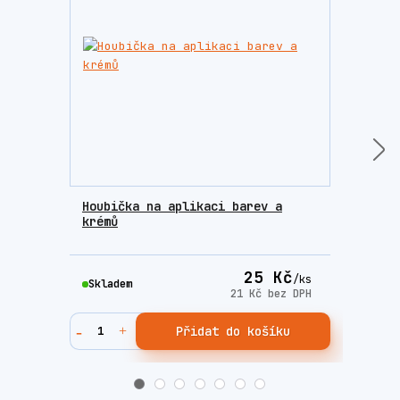
Houbička na aplikaci barev a
Sada
krémů
Fres
25 Kč
/
ks
Skladem
Skla
21 Kč
bez DPH
Přidat do košíku