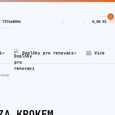
0
0 737668004
0,00 Kč
í
Doplňky pro renovaci
Více
rokem
ZA KROKEM