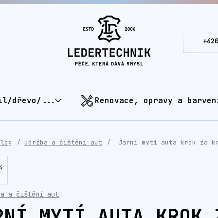
+42
il/dřevo/...
Renovace, opravy a barven
Blog
Údržba a čištění aut
Jarní mytí auta krok za k
4
ba a čištění aut
RNÍ MYTÍ AUTA KROK 