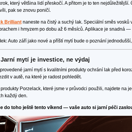
krok, který většina lidí přeskočí. A přitom je to ten nejdůležitěj
víli, pak se znovu poničí.
k Brilliant
naneste na čistý a suchý lak. Speciální směs vosků v
prachem i hmyzem po dobu až 6 měsíců. Aplikace je snadná — n
k: Auto září jako nové a příští mytí bude o poznání jednodušší, 
 Jarní mytí je investice, ne výdaj
rovedené jarní mytí s kvalitními produkty ochrání lak před koro
zdit v autě, na které je radost pohledět.
produkty Porzelack, které jsme v průvodci použili, najdete na 
h každý den.
e do toho ještě tento víkend — vaše auto si jarní péči zaslou