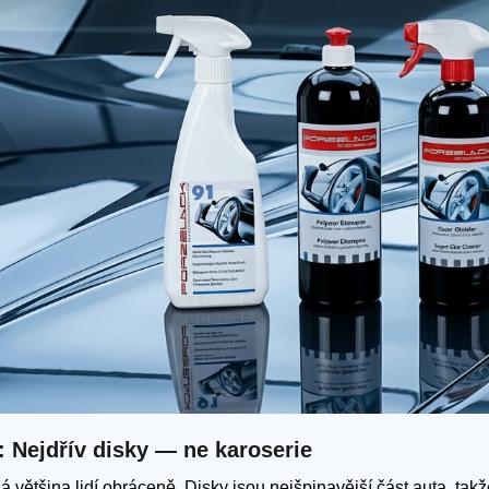
: Nejdřív disky — ne karoserie
á většina lidí obráceně. Disky jsou nejšpinavější část auta, takže