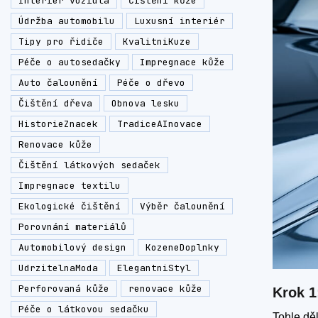
Interiér vozidla
Čištění kůže
Údržba automobilu
Luxusní interiér
Tipy pro řidiče
KvalitniKuze
Péče o autosedačky
Impregnace kůže
Auto čalounění
Péče o dřevo
Čištění dřeva
Obnova lesku
HistorieZnacek
TradiceAInovace
Renovace kůže
Čištění látkových sedaček
Impregnace textilu
Ekologické čištění
Výběr čalounění
Porovnání materiálů
Automobilový design
KozeneDoplnky
UdrzitelnaModa
ElegantniStyl
Perforovaná kůže
renovace kůže
Krok 1
Péče o látkovou sedačku
Tohle děl