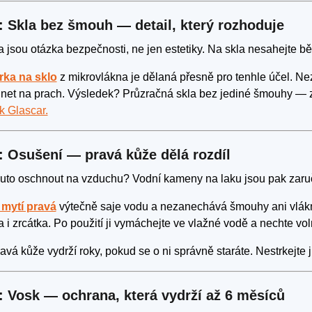
: Skla bez šmouh — detail, který rozhoduje
a jsou otázka bezpečnosti, ne jen estetiky. Na skla nesahejte b
rka na sklo
z mikrovlákna je dělaná přesně pro tenhle účel. N
net na prach. Výsledek? Průzračná skla bez jediné šmouhy — z
k Glascar.
: Osušení — pravá kůže dělá rozdíl
uto oschnout na vzduchu? Vodní kameny na laku jsou pak zaruče
mytí pravá
výtečně saje vodu a nezanechává šmouhy ani vlákna.
a i zrcátka. Po použití ji vymáchejte ve vlažné vodě a nechte vo
avá kůže vydrží roky, pokud se o ni správně staráte. Nestrkejte j
: Vosk — ochrana, která vydrží až 6 měsíců