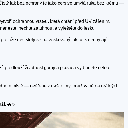
ší. Čistý lak bez ochrany je jako čerstvě umytá ruka bez krému —
ytvoří ochrannou vrstvu, která chrání před UV zářením,
aneste, nechte zatuhnout a vyleštěte do lesku.
protože nečistoty se na voskovaný lak tolik nechytají.
zí, prodlouží životnost gumy a plastu a vy budete celou
jednom místě — ověřené z naší dílny, používané na reálných
ží.
🚗✨