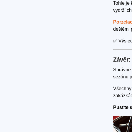
Tohle je 
vydrží ch
Porzelac
deštěm, 
✅ Výslede
Závěr:
Správně p
sezónu je
Všechny 
zakázkác
Pusťte s