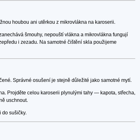
ěžnou houbou ani utěrkou z mikrovlákna na karoserii.
ezanechává šmouhy, nepouští vlákna a mikrovlákna fungují
epředu i zezadu. Na samotné čištění skla použijeme
né. Správné osušení je stejně důležité jako samotné mytí.
 Projděte celou karoserii plynulými tahy — kapota, střecha,
lně uschnout.
i do sušičky.