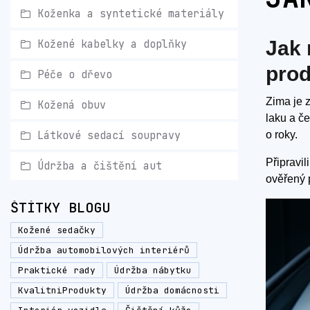
Koženka a syntetické materiály
Jak 
Kožené kabelky a doplňky
prod
Péče o dřevo
Zima je z
Kožená obuv
laku a če
Látkové sedací soupravy
o roky.
Připravi
Údržba a čištění aut
ověřený 
ŠTÍTKY BLOGU
Kožené sedačky
Údržba automobilových interiérů
Praktické rady
Údržba nábytku
KvalitniProdukty
Údržba domácnosti