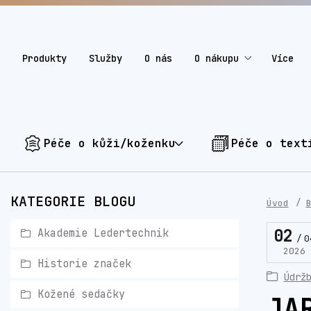
Produkty
Služby
O nás
O nákupu
Více
Péče o kůži/koženku
Péče o text
KATEGORIE BLOGU
Úvod
02
Akademie Ledertechnik
0
2026
Historie značek
Údrž
Kožené sedačky
JA