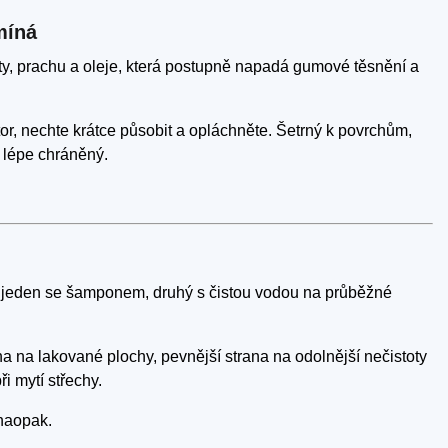
míná
ty, prachu a oleje, která postupně napadá gumové těsnění a
or, nechte krátce působit a opláchněte. Šetrný k povrchům,
 lépe chráněný.
— jeden se šamponem, druhý s čistou vodou na průběžné
 na lakované plochy, pevnější strana na odolnější nečistoty
i mytí střechy.
 naopak.