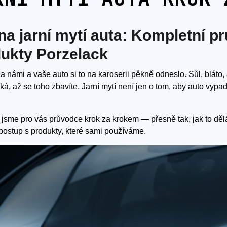
na jarní mytí auta: Kompletní pr
ukty Porzelack
a námi a vaše auto si to na karoserii pěkně odneslo. Sůl, bláto
ká, až se toho zbavíte. Jarní mytí není jen o tom, aby auto vypad
li jsme pro vás průvodce krok za krokem — přesně tak, jak to dě
postup s produkty, které sami používáme.