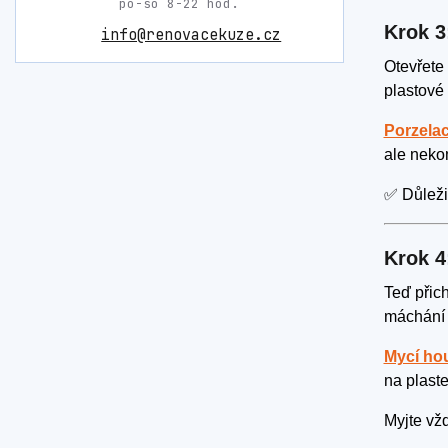
po-so 8-22 hod.
Krok 3
info@renovacekuze.cz
Otevřete
plastové 
Porzela
ale neko
✅ Důležit
Krok 4
Teď přic
máchání 
Mycí ho
na plaste
Myjte vžd