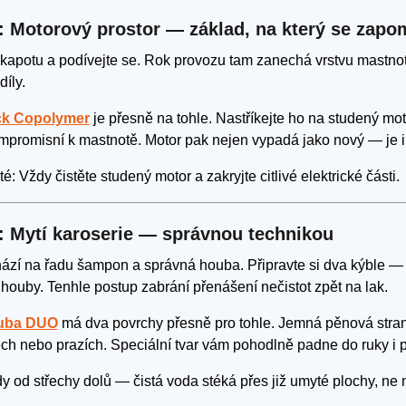
: Motorový prostor — základ, na který se zapo
 kapotu a podívejte se. Rok provozu tam zanechá vrstvu mastno
díly.
ck Copolymer
je přesně na tohle. Nastříkejte ho na studený mot
mpromisní k mastnotě. Motor pak nejen vypadá jako nový — je i
é: Vždy čistěte studený motor a zakryjte citlivé elektrické části.
: Mytí karoserie — správnou technikou
hází na řadu šampon a správná houba. Připravte si dva kýble 
houby. Tenhle postup zabrání přenášení nečistot zpět na lak.
uba DUO
má dva povrchy přesně pro tohle. Jemná pěnová strana
ch nebo prazích. Speciální tvar vám pohodlně padne do ruky i př
y od střechy dolů — čistá voda stéká přes již umyté plochy, ne