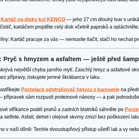
e
Kartáč na disky kol KENCO
— jeho 27 cm dlouhý tvar s uniká
istič, kartáčem projděte celý disk včetně paprsků a opláchněte
ílny: Kartáč pracuje za vás — nemusíte tlačit, stačí ho nechat pr
: Pryč s hmyzem a asfaltem — ještě před šam
skrývá největší chyba jarního mytí. Zaschlý hmyz a asfaltové s
ez přípravy, riskujete jemné škrábance v laku.
astříkejte
Porzelack odstraňovač hmyzu z karoserie
na předn
— přípravek sám rozpustí proteinové nánosy — a pak jednoduše 
tové stříkance podél prahů a zadních blatníků sáhněte po
Porze
a setřete. Asfalt, dehet i olejové skvrny zmizí bez poškození lak
 v naší dílně: Tenhle dvoustupňový přístup ušetří lak a vy nebu