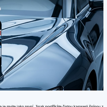
 je myjte jako první. Jinak postříkáte čistou karoserii špínou z