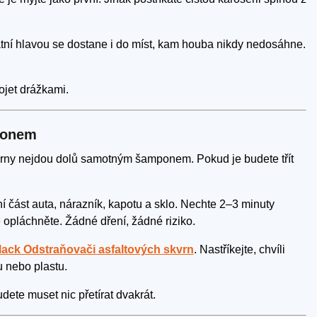
tní hlavou se dostane i do míst, kam houba nikdy nedosáhne.
.
ojet drážkami.
ponem
kvrny nejdou dolů samotným šamponem. Pokud je budete třít
í část auta, nárazník, kapotu a sklo. Nechte 2–3 minuty
opláchněte. Žádné dření, žádné riziko.
lack Odstraňovači asfaltových skvrn
. Nastříkejte, chvíli
u nebo plastu.
dete muset nic přetírat dvakrát.