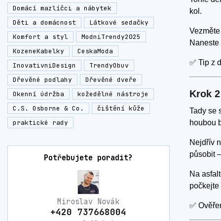
Domácí mazlíčci a nábytek
kol.
Děti a domácnost
Látkové sedačky
Vezmět
Komfort a styl
ModniTrendy2025
Naneste č
KozeneKabelky
CeskaModa
✅ Tip z d
InovativniDesign
TrendyObuv
Dřevěné podlahy
Dřevěné dveře
Krok 2
Okenní údržba
kožedělné nástroje
C.S. Osborne & Co.
čištění kůže
Tady se 
praktické rady
houbou b
Nejdřív n
působit 
Potřebujete poradit?
Na asfal
počkejte 
Miroslav Novák
✅ Ověřeno
+420 737668004