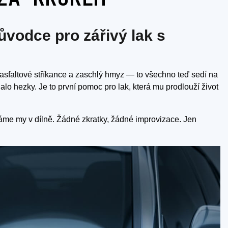
ůvodce pro zářivý lak s
, asfaltové stříkance a zaschlý hmyz — to všechno teď sedí na
alo hezky. Je to první pomoc pro lak, která mu prodlouží život
láme my v dílně. Žádné zkratky, žádné improvizace. Jen