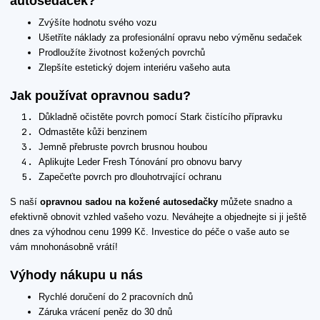
autosedaček?
Zvýšíte hodnotu svého vozu
Ušetříte náklady za profesionální opravu nebo výměnu sedaček
Prodloužíte životnost kožených povrchů
Zlepšíte estetický dojem interiéru vašeho auta
Jak používat opravnou sadu?
Důkladně očistěte povrch pomocí Stark čistícího přípravku
Odmastěte kůži benzinem
Jemně přebruste povrch brusnou houbou
Aplikujte Leder Fresh Tónování pro obnovu barvy
Zapečeťte povrch pro dlouhotrvající ochranu
S naší
opravnou sadou na kožené autosedačky
můžete snadno a
efektivně obnovit vzhled vašeho vozu. Neváhejte a objednejte si ji ještě
dnes za výhodnou cenu 1999 Kč. Investice do péče o vaše auto se
vám mnohonásobně vrátí!
Výhody nákupu u nás
Rychlé doručení do 2 pracovních dnů
Záruka vrácení peněz do 30 dnů