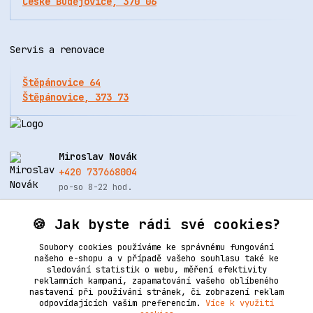
České Budějovice, 370 06
Servis a renovace
Štěpánovice 64
Štěpánovice, 373 73
Miroslav Novák
+420 737668004
po-so 8-22 hod.
info@renovacekuze.cz
🍪 Jak byste rádi své cookies?
Soubory cookies používáme ke správnému fungování
našeho e-shopu a v případě vašeho souhlasu také ke
sledování statistik o webu, měření efektivity
reklamních kampaní, zapamatování vašeho oblíbeného
nastavení při používání stránek, či zobrazení reklam
odpovídajících vašim preferencím.
Více k využití