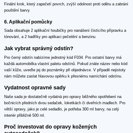
Finální krok, který zapečetí povrch, zvýší odolnost proti oděru a zabrání
pouštění barvy.
6. Aplikační pomůcky
Sada obsahuje 2 aplikační houbičky pro nanášení čistícího přípravku a
tónování, a 2 hadříky pro aplikaci pečetění a benzinu.
Jak vybrat správný odstín?
Pro černý odstín nabízíme jednotný kód F034. Pro ostatní barvy má
každá automobilka vlastní paletu odstínů. Pokud znáte název nebo kód
vaší kůže, uveďte jej do poznámky při objednávce. V případě nejistoty
nám můžete zaslat hlavovou opěrku k přesnému namíchání odstínu.
Vydatnost opravné sady
Naše sada je dostatečně vydatná pro opravy běžného opotřebení na
bočnicích předních dvou sedaček, loketkách či dveřních madlech. Pro
větší opravy, jako je celé sedadlo, je potřeba 300 ml barvy, na celý
interiér přibližně 500 ml.
Proč investovat do opravy kožených