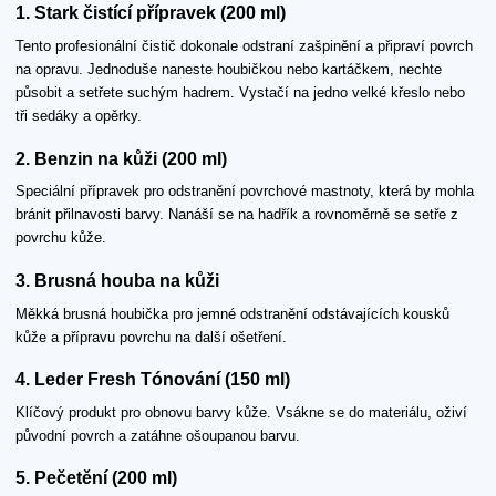
1. Stark čistící přípravek (200 ml)
Tento profesionální čistič dokonale odstraní zašpinění a připraví povrch
na opravu. Jednoduše naneste houbičkou nebo kartáčkem, nechte
působit a setřete suchým hadrem. Vystačí na jedno velké křeslo nebo
tři sedáky a opěrky.
2. Benzin na kůži (200 ml)
Speciální přípravek pro odstranění povrchové mastnoty, která by mohla
bránit přilnavosti barvy. Nanáší se na hadřík a rovnoměrně se setře z
povrchu kůže.
3. Brusná houba na kůži
Měkká brusná houbička pro jemné odstranění odstávajících kousků
kůže a přípravu povrchu na další ošetření.
4. Leder Fresh Tónování (150 ml)
Klíčový produkt pro obnovu barvy kůže. Vsákne se do materiálu, oživí
původní povrch a zatáhne ošoupanou barvu.
5. Pečetění (200 ml)