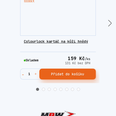
Colourlock kartáč na kůži hnědý
Colo
příp
159 Kč
/
ks
Skladem
Skla
131 Kč
bez DPH
Přidat do košíku