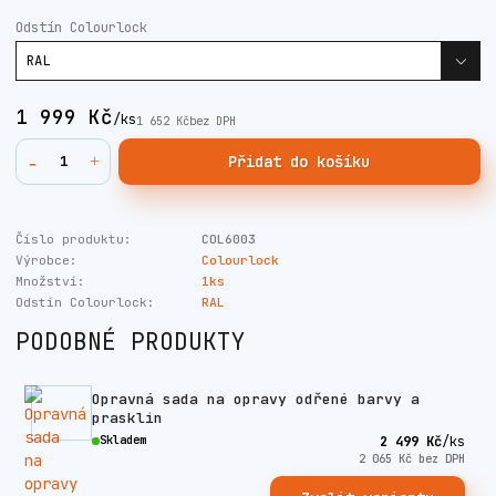
Odstín Colourlock
1 999 Kč
/
ks
1 652 Kč
bez DPH
Přidat do košíku
Číslo produktu:
COL6003
Výrobce:
Colourlock
Množství:
1ks
Odstín Colourlock:
RAL
PODOBNÉ PRODUKTY
Opravná sada na opravy odřené barvy a
prasklin
Skladem
2 499 Kč
/
ks
2 065 Kč
bez DPH