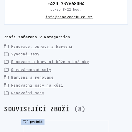
+420 737668004
po-so 8-22 hod.
info@renovacekuze.cz
Zboží zařazeno v kategoriích
Renovace, opravy a barvení
Výhodné sady
Renovace a barvení kůže a koženky
Opravárenské sety
Barvení a renovace
Renovační sady na kůži
Renovační sady
SOUVISEJÍCÍ ZBOŽÍ
8
TOP produkt
TOP prod