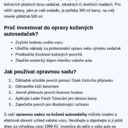
bočnicích předních dvou sedaček, loketkách či dveřních madlech. Pro
větší opravy, jako je celé sedadlo, je potřeba 300 ml barvy, na celý
interiér přibližně 500 ml.
Proč investovat do opravy kožených
autosedaček?
Zvýšíte hodnotu svého vozu
Ušetříte náklady za profesionální opravu nebo výměnu sedaček
Prodloužíte životnost kožených povrchů
Zlepšíte estetický dojem interiéru vašeho auta
Jak používat opravnou sadu?
Důkladně očistěte povrch pomocí Stark čistícího přípravku
Odmastěte kůži benzinem
Jemně přebruste povrch brusnou houbou
Aplikujte Leder Fresh Tónování pro obnovu barvy
Zapečeťte povrch pro dlouhotrvající ochranu
S naší
opravnou sadou na kožené autosedačky
můžete snadno a
efektivně obnovit vzhled vašeho vozu. Neváhejte a objednejte si ji ještě
dnes za výhodnou cenu 1999 Kč. Investice do péče o vaše auto se