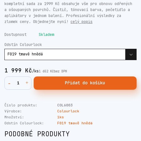
kompletní sada za 1999 Kč obsahuje vše pro obnovu odřených
a ošoupaných povrchů. Čistič, tónovací barva, pečetidlo a
aplikátory v jednom balení. Profesionální výsledky za
zlomek ceny. Objednejte nyní!
celý popis
Dostupnost
Skladem
Odstín Colourlock
1 999 Kč
/
ks
1 652 Kč
bez DPH
Přidat do košíku
Číslo produktu:
COL6003
Výrobce:
Colourlock
Množství:
1ks
Odstín Colourlock:
F019 tmavě hnědá
PODOBNÉ PRODUKTY