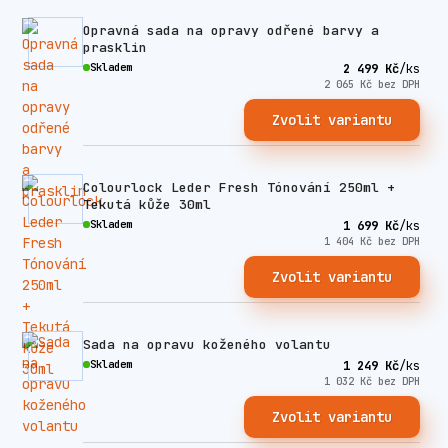
Opravná sada na opravy odřené barvy a
prasklin
Skladem
2 499 Kč
/
ks
2 065 Kč
bez DPH
Zvolit variantu
Colourlock Leder Fresh Tónování 250ml +
Tekutá kůže 30ml
Skladem
1 699 Kč
/
ks
1 404 Kč
bez DPH
Zvolit variantu
Sada na opravu koženého volantu
Skladem
1 249 Kč
/
ks
1 032 Kč
bez DPH
Zvolit variantu