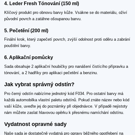
4. Leder Fresh Tónování (150 ml)
Klíčový produkt pro obnovu barvy kůže. Vsákne se do materiálu, oživí
původní povrch a zatáhne ošoupanou barvu.
5. Pečetění (200 ml)
Finální krok, který zapečetí povrch, zvýší odolnost proti oděru a zabrání
pouštění barvy.
6. Aplikační pomůcky
Sada obsahuje 2 aplikační houbičky pro nanášení čistícího přípravku a
tónování, a 2 hadříky pro aplikaci pečetění a benzinu.
Jak vybrat správný odstín?
Pro černý odstín nabízíme jednotný kód F034. Pro ostatní barvy má
každá automobilka vlastní paletu odstínů. Pokud znáte název nebo kód
vaší kůže, uveďte jej do poznámky při objednávce. V případě nejistoty
nám můžete zaslat hlavovou opěrku k přesnému namíchání odstínu.
Vydatnost opravné sady
Naše sada je dostatečně vydatná pro opravy běžného opotřebení na