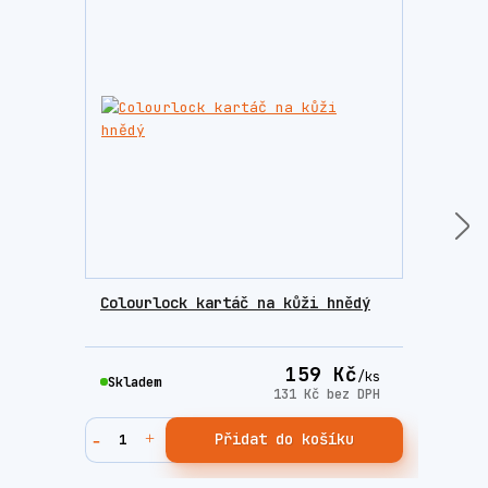
Colourlock kartáč na kůži hnědý
Colo
příp
159 Kč
/
ks
Skladem
Skla
131 Kč
bez DPH
Přidat do košíku