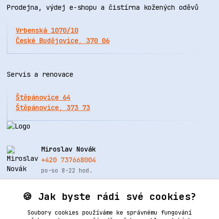
Prodejna, výdej e-shopu a čistírna kožených oděvů
Vrbenská 1070/10
České Budějovice, 370 06
Servis a renovace
Štěpánovice 64
Štěpánovice, 373 73
Miroslav Novák
+420 737668004
po-so 8-22 hod.
info@renovacekuze.cz
🍪 Jak byste rádi své cookies?
Soubory cookies používáme ke správnému fungování