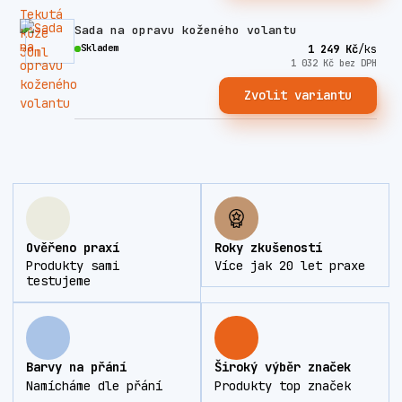
Sada na opravu koženého volantu
Skladem
1 249 Kč
/
ks
1 032 Kč
bez DPH
Zvolit variantu
Ověřeno praxí
Roky zkušeností
Produkty sami
Více jak 20 let praxe
testujeme
Barvy na přání
Široký výběr značek
Namícháme dle přání
Produkty top značek