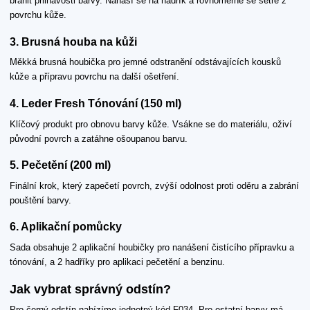
bránit přilnavosti barvy. Nanáší se na hadřík a rovnoměrně se setře z
povrchu kůže.
3. Brusná houba na kůži
Měkká brusná houbička pro jemné odstranění odstávajících kousků
kůže a přípravu povrchu na další ošetření.
4. Leder Fresh Tónování (150 ml)
Klíčový produkt pro obnovu barvy kůže. Vsákne se do materiálu, oživí
původní povrch a zatáhne ošoupanou barvu.
5. Pečetění (200 ml)
Finální krok, který zapečetí povrch, zvýší odolnost proti oděru a zabrání
pouštění barvy.
6. Aplikační pomůcky
Sada obsahuje 2 aplikační houbičky pro nanášení čistícího přípravku a
tónování, a 2 hadříky pro aplikaci pečetění a benzinu.
Jak vybrat správný odstín?
Pro černý odstín nabízíme jednotný kód F034. Pro ostatní barvy má