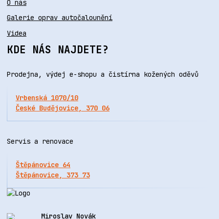
O nás
Galerie oprav autočalounění
Videa
KDE NÁS NAJDETE?
Prodejna, výdej e-shopu a čistírna kožených oděvů
Vrbenská 1070/10
České Budějovice, 370 06
Servis a renovace
Štěpánovice 64
Štěpánovice, 373 73
Miroslav Novák