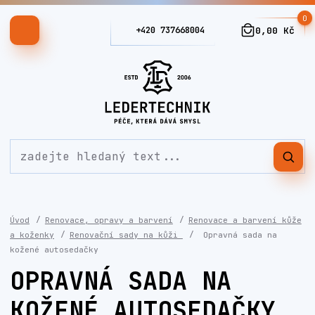
0
+420 737668004
0,00 Kč
Úvod
Renovace, opravy a barvení
Renovace a barvení kůže
a koženky
Renovační sady na kůži
Opravná sada na
kožené autosedačky
OPRAVNÁ SADA NA
KOŽENÉ AUTOSEDAČKY