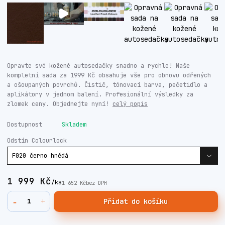
Opravte své kožené autosedačky snadno a rychle! Naše
kompletní sada za 1999 Kč obsahuje vše pro obnovu odřených
a ošoupaných povrchů. Čistič, tónovací barva, pečetidlo a
aplikátory v jednom balení. Profesionální výsledky za
zlomek ceny. Objednejte nyní!
celý popis
Dostupnost
Skladem
Odstín Colourlock
1 999 Kč
/
ks
1 652 Kč
bez DPH
Přidat do košíku