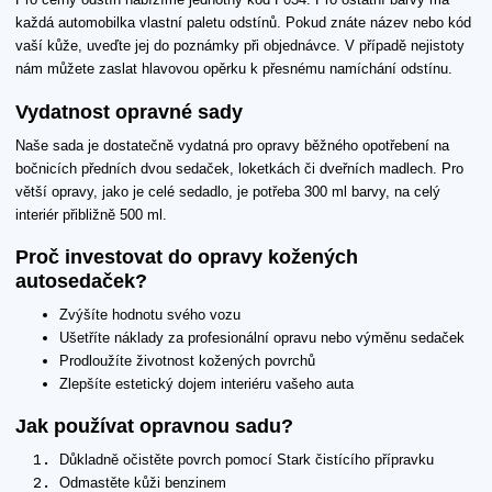
každá automobilka vlastní paletu odstínů. Pokud znáte název nebo kód
vaší kůže, uveďte jej do poznámky při objednávce. V případě nejistoty
nám můžete zaslat hlavovou opěrku k přesnému namíchání odstínu.
Vydatnost opravné sady
Naše sada je dostatečně vydatná pro opravy běžného opotřebení na
bočnicích předních dvou sedaček, loketkách či dveřních madlech. Pro
větší opravy, jako je celé sedadlo, je potřeba 300 ml barvy, na celý
interiér přibližně 500 ml.
Proč investovat do opravy kožených
autosedaček?
Zvýšíte hodnotu svého vozu
Ušetříte náklady za profesionální opravu nebo výměnu sedaček
Prodloužíte životnost kožených povrchů
Zlepšíte estetický dojem interiéru vašeho auta
Jak používat opravnou sadu?
Důkladně očistěte povrch pomocí Stark čistícího přípravku
Odmastěte kůži benzinem