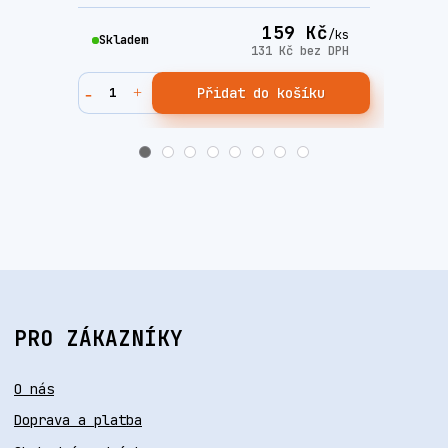
159 Kč
/
ks
Skladem
Skla
131 Kč
bez DPH
Přidat do košíku
PRO ZÁKAZNÍKY
O nás
Doprava a platba