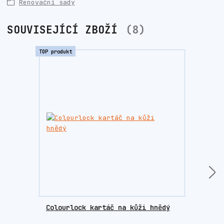
Renovační sady
SOUVISEJÍCÍ ZBOŽÍ
8
TOP produkt
TOP prod
Colourlock kartáč na kůži hnědý
Colo
příp