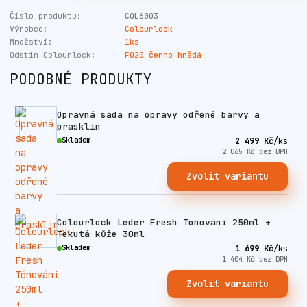
Číslo produktu:
COL6003
Výrobce:
Colourlock
Množství:
1ks
Odstín Colourlock:
F020 černo hnědá
PODOBNÉ PRODUKTY
Opravná sada na opravy odřené barvy a
prasklin
Skladem
2 499 Kč
/
ks
2 065 Kč
bez DPH
Zvolit variantu
Colourlock Leder Fresh Tónování 250ml +
Tekutá kůže 30ml
Skladem
1 699 Kč
/
ks
1 404 Kč
bez DPH
Zvolit variantu